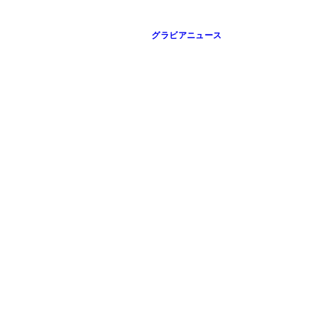
グラビアニュース
影：桑島智輝
影：桑島智輝