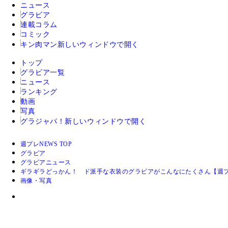
ニュース
グラビア
連載コラム
コミック
キン肉マン
新しいウィンドウで開く
トップ
グラビア一覧
ニュース
ランキング
動画
写真
グラジャパ！
新しいウィンドウで開く
週プレNEWS TOP
グラビア
グラビアニュース
ギラギラどっかん！ ド派手な衣装のグラビアがこんなにたくさん【週プ
画像・写真