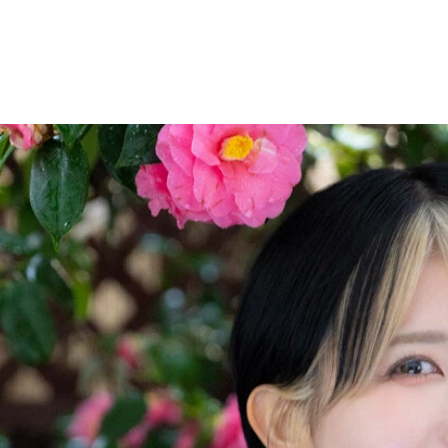
女王の流儀～』／撮影：笠井爾示
女王の流儀～』／撮影：笠井爾示
：藤本和典
：藤本和典