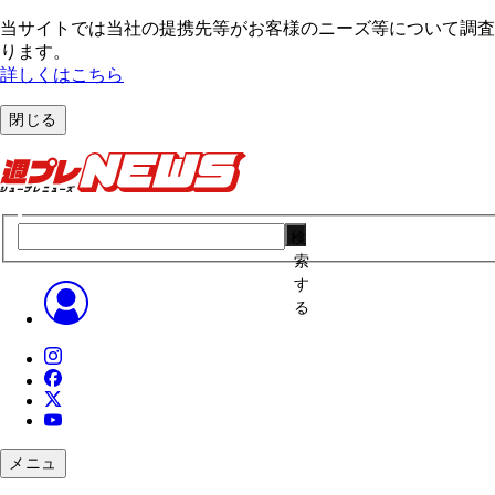
当サイトでは当社の提携先等がお客様のニーズ等について調査・
ります。
詳しくはこちら
閉じる
検
索
す
る
メニュ