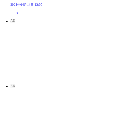
2024年04月14日 12:00
えなこデジタル写真集『えなこ cosplayer 2』／撮
えなこデジタル写真集『えなこ cosplayer 2』／撮