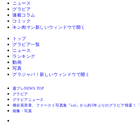
ニュース
グラビア
連載コラム
コミック
キン肉マン
新しいウィンドウで開く
トップ
グラビア一覧
ニュース
ランキング
動画
写真
グラジャパ！
新しいウィンドウで開く
週プレNEWS TOP
グラビア
グラビアニュース
傳谷英里香、ファースト写真集『sol』から約5年ぶりのグラビア帰還
画像・写真