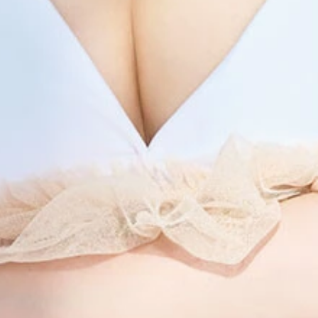
ズ』 (C)中村和孝／週刊プレイボーイ
／中村和孝 価格／1100円（税込）