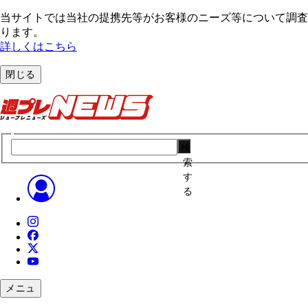
当サイトでは当社の提携先等がお客様のニーズ等について調査・
ります。
詳しくはこちら
閉じる
検
索
す
る
メニュ