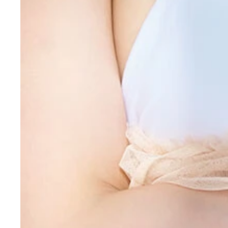
【デジタル限定】傳谷英里香写真集『太陽のミュー
傳谷英里香デジタル写真集『太陽のミューズ』 撮影