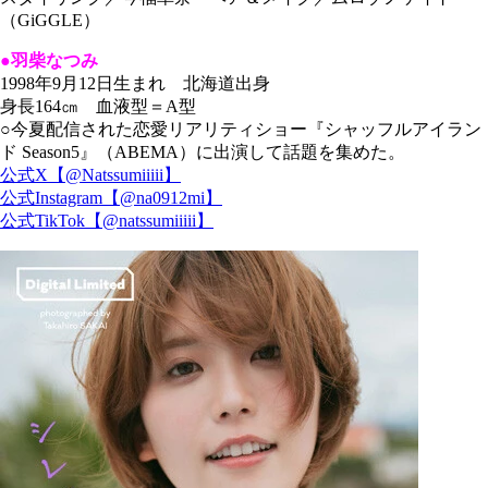
（GiGGLE）
●羽柴なつみ
1998年9月12日生まれ 北海道出身
身長164㎝ 血液型＝A型
○今夏配信された恋愛リアリティショー『シャッフルアイラン
ド Season5』（ABEMA）に出演して話題を集めた。
公式X【@Natssumiiiii】
公式Instagram【@na0912mi】
公式TikTok【@natssumiiiii】