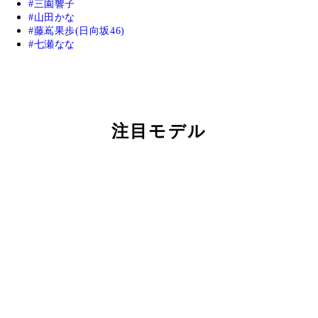
三園響子
山田かな
藤嶌果歩(日向坂46)
七瀬なな
注目モデル