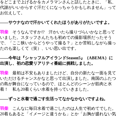
をどこまで上げるかをカメラマンさんと話したときに、「私、
代謝がいいからすぐ汗だくになっちゃうかもしれません」って
お伝えして。
――サウナなので汗かいてくれたほうがありがたいですよ。
羽柴
そうなんですか!? 汗かいたら撮りづらいかなと思って
いました。スタッフさんたちも初めての撮影場所だったそう
で、「ここ狭いからどうやって撮る？」とか苦戦しながら撮っ
たのも楽しくて（笑）、いい思い出です。
――今年は『シャッフルアイランドSeason5』（ABEMA）に
出演し、初の恋愛リアリティ番組に挑戦しました。
羽柴
最初は不安もありましたけど、自分の新たな一面を見て
いただけるチャンスかなと思って出演しました。南国のふたつ
の島が舞台になっているので、ほとんどのシーンが筋肉と水
着！ 私も20着くらい水着を持っていきました。
――ずっと水着で過ごす生活ってなかなかないですよね。
羽柴
こんなに毎日水着で過ごしたのは人生で初めてでした。
20着もあると「イメージと違うかも」とか「お胸が盛れない気