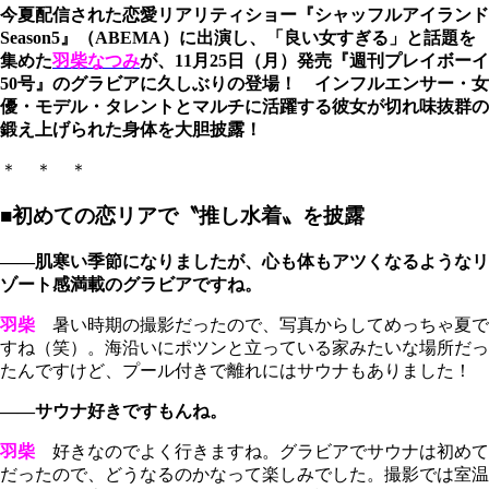
今夏配信された恋愛リアリティショー『シャッフルアイランド
Season5』（ABEMA）に出演し、「良い女すぎる」と話題を
集めた
羽柴なつみ
が、11月25日（月）発売『週刊プレイボーイ
50号』のグラビアに久しぶりの登場！ インフルエンサー・女
優・モデル・タレントとマルチに活躍する彼女が切れ味抜群の
鍛え上げられた身体を大胆披露！
＊ ＊ ＊
■初めての恋リアで〝推し水着〟を披露
――肌寒い季節になりましたが、心も体もアツくなるようなリ
ゾート感満載のグラビアですね。
羽柴
暑い時期の撮影だったので、写真からしてめっちゃ夏で
すね（笑）。海沿いにポツンと立っている家みたいな場所だっ
たんですけど、プール付きで離れにはサウナもありました！
――サウナ好きですもんね。
羽柴
好きなのでよく行きますね。グラビアでサウナは初めて
だったので、どうなるのかなって楽しみでした。撮影では室温