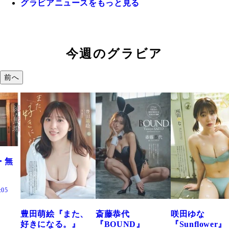
グラビアニュースをもっと見る
今週のグラビア
前へ
た、
斎藤恭代
咲田ゆな
藤水咲桜『花
』
『BOUND』
『Sunflower』
だまり』