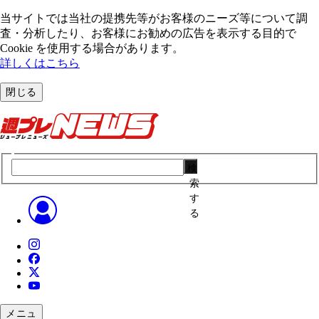
当サイトでは当社の提携先等がお客様のニーズ等について調
査・分析したり、お客様にお勧めの広告を表⽰する⽬的で
Cookie を使⽤する場合があります。
詳しくはこちら
閉じる
検
索
す
る
メニュ