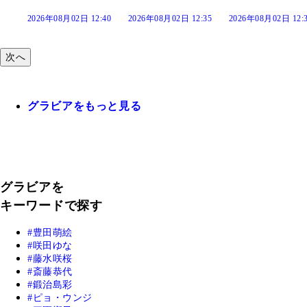
:40
2026年08月02日 12:35
2026年08月02日 12:30
2026年08月02日 12:
次へ
グラビアをもっと見る
グラビアを
キーワードで探す
豊田萌絵
咲田ゆな
藤水咲桜
斎藤恭代
鍛治島彩
ピョ・ウンジ