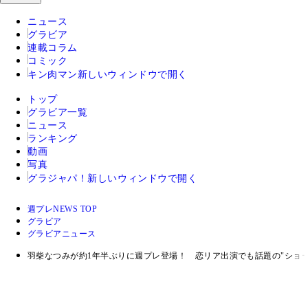
ニュース
グラビア
連載コラム
コミック
キン肉マン
新しいウィンドウで開く
トップ
グラビア一覧
ニュース
ランキング
動画
写真
グラジャパ！
新しいウィンドウで開く
週プレNEWS TOP
グラビア
グラビアニュース
羽柴なつみが約1年半ぶりに週プレ登場！ 恋リア出演でも話題の"ショ