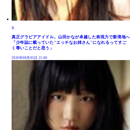
3
真正グラビアアイドル。山田かなが卓越した表現力で新境地へ
「少年誌に載っていた"エッチなお姉さん"になれるってすご
く尊いことだと思う」
2026年08月03日 21:00