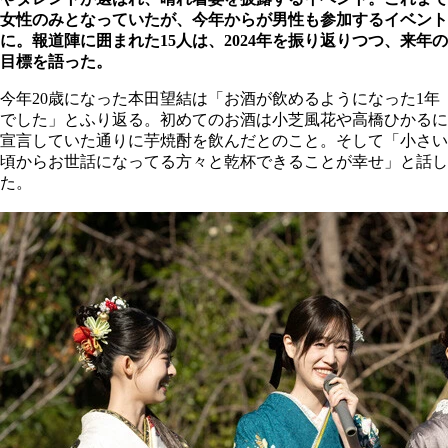
女性のみとなっていたが、今年からが男性も参加するイベント
に。報道陣に囲まれた15人は、2024年を振り返りつつ、来年の
目標を語った。
今年20歳になった本田望結は「お酒が飲めるようになった1年
でした」とふり返る。初めてのお酒は小芝風花や高橋ひかるに
宣言していた通りに芋焼酎を飲んだとのこと。そして「小さい
頃からお世話になってる方々と乾杯できることが幸せ」と話し
た。