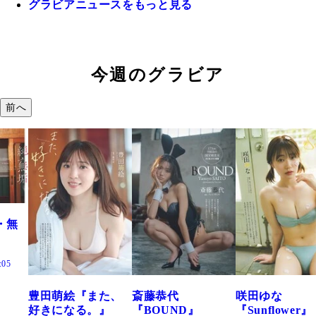
グラビアニュースをもっと見る
今週のグラビア
前へ
た、
斎藤恭代
咲田ゆな
藤水咲桜『花
』
『BOUND』
『Sunflower』
だまり』