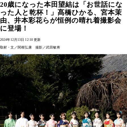
20歳になった本田望結は「お世話にな
った人と乾杯！」髙橋ひかる、宮本茉
由、井本彩花らが恒例の晴れ着撮影会
に登場！
2024年12月13日 12:10 更新
取材・文／関根弘康 撮影／武田敏将