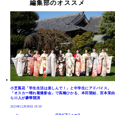
編集部のオススメ
小芝風花「学生生活は楽しんで！」と中学生にアドバイス。
「オスカー晴れ着撮影会」で高橋ひかる、本田望結、宮本茉由
ら11人が豪華競演
2023年12月09日 19:30
グラビアニュース