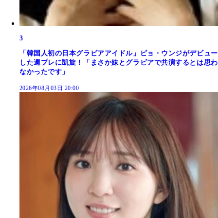
3
「韓国人初の日本グラビアアイドル」ピョ・ウンジがデビュー
した週プレに凱旋！「まさか妹とグラビアで共演するとは思わ
なかったです」
2026年08月03日 20:00