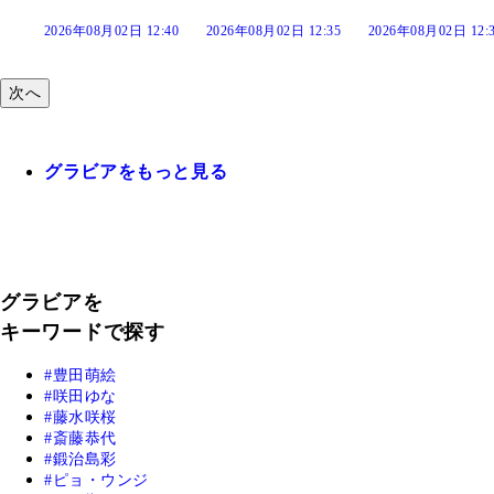
:40
2026年08月02日 12:35
2026年08月02日 12:30
2026年08月02日 12:
次へ
グラビアをもっと見る
グラビアを
キーワードで探す
豊田萌絵
咲田ゆな
藤水咲桜
斎藤恭代
鍛治島彩
ピョ・ウンジ