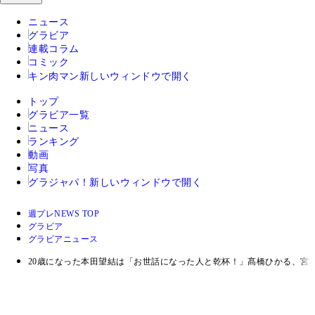
ニュース
グラビア
連載コラム
コミック
キン肉マン
新しいウィンドウで開く
トップ
グラビア一覧
ニュース
ランキング
動画
写真
グラジャパ！
新しいウィンドウで開く
週プレNEWS TOP
グラビア
グラビアニュース
20歳になった本田望結は「お世話になった人と乾杯！」髙橋ひかる、宮