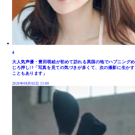
4
大人気声優・豊田萌絵が初めて訪れる異国の地でハプニングめ
じろ押し!?「写真を見ての気づきが多くて、次の撮影に生かす
こともあります」
2026年08月02日 13:00