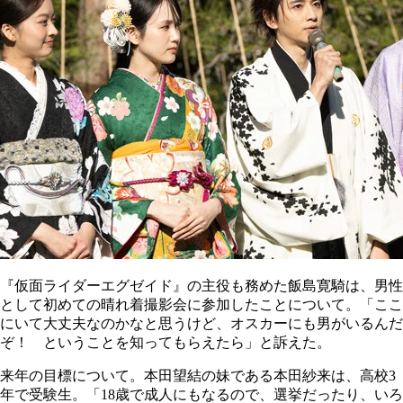
『仮面ライダーエグゼイド』の主役も務めた飯島寛騎は、男性
として初めての晴れ着撮影会に参加したことについて。「ここ
にいて大丈夫なのかなと思うけど、オスカーにも男がいるんだ
ぞ！ ということを知ってもらえたら」と訴えた。
来年の目標について。本田望結の妹である本田紗来は、高校3
年で受験生。「18歳で成人にもなるので、選挙だったり、いろ