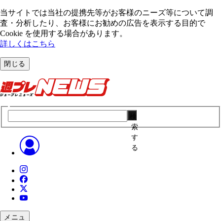
当サイトでは当社の提携先等がお客様のニーズ等について調
査・分析したり、お客様にお勧めの広告を表⽰する⽬的で
Cookie を使⽤する場合があります。
詳しくはこちら
閉じる
検
索
す
る
メニュ