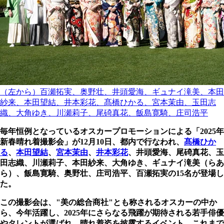
（左から）百瀬拓実、奥野壮、井頭愛海、ギュナイ滝美、本田
紗来、本田望結、井本彩花、髙橋ひかる、宮本茉由、玉田志
織、大角ゆき、川瀬莉子、尾碕真花、飯島寛騎、庄司浩平
毎年恒例となっているオスカープロモーションによる「2025年
新春晴れ着撮影会」が12月10日、都内で行なわれ、
髙橋ひか
る
、
本田望結
、
宮本茉由
、
井本彩花
、井頭愛海、尾碕真花、玉
田志織、川瀬莉子、本田紗来、大角ゆき、ギュナイ滝美（らあ
ら）、飯島寛騎、奥野壮、庄司浩平、百瀬拓実の15名が登場し
た。
この撮影会は、"美の総合商社"とも称されるオスカーの中か
ら、今年活躍し、2025年にさらなる飛躍が期待される若手俳優
やタレントが選ばれ、晴れ着姿を披露するイベント。これまで