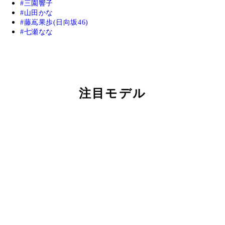
三園響子
山田かな
藤嶌果歩(日向坂46)
七瀬なな
注目モデル