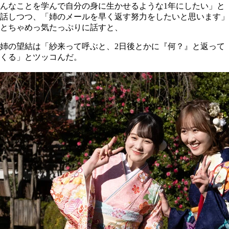
んなことを学んで自分の身に生かせるような1年にしたい」と
話しつつ、「姉のメールを早く返す努力をしたいと思います」
とちゃめっ気たっぷりに話すと、
姉の望結は「紗来って呼ぶと、2日後とかに『何？』と返って
くる」とツッコんだ。