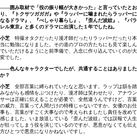
――囲み取材で「役の振り幅が大きかった」と言っていたとお
り、『トクサツガガガ』や『ラッパーに噛まれたらラッパーに
なるドラマ』、『べしゃり暮らし』、『歪んだ波紋』、『パラ
レル東京』と多くのドラマに出演した１年でしたね。
小芝
特撮オタクだったり漫才師だったりラッパーだったり本
当に勉強になりました。その道のプロの方たちにも見て楽しん
でいただけるようにと前準備で、入念に作り込んでいくのが大
変でした。
――色んなキャラクターでしたが、共通することはありました
か？
小芝
全部言葉に縛られていたなと思います。ラップは韻を踏
みながらも感情をぶつけたり、漫才師は笑わせたり、アナウン
サーは正確に伝えることが必要で、全然違うんですけど。言葉
の威力、言葉って人間だけの特権じゃないですか。女優のお仕
事も、言葉がすごく大事なので考えられましたし責任を改めて
感じました。いま放送している『歪んだ波紋』では誤報で人生
が狂ってしまう役を演じているのですが、悪意がなくても伝え
方ひとつで悪意になりかねないですし。