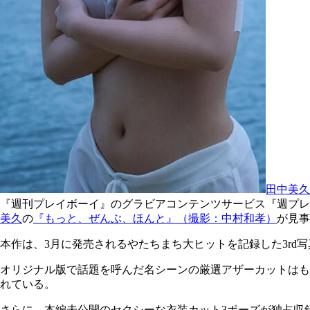
田中美久
『週刊プレイボーイ』のグラビアコンテンツサービス『週プレ グ
美久
の
『もっと、ぜんぶ、ほんと』（撮影：中村和孝）
が見事
本作は、3月に発売されるやたちまち大ヒットを記録した3rd
オリジナル版で話題を呼んだ名シーンの厳選アザーカットはも
れている。
さらに、本編未公開のセクシーな衣装カット3ポーズが独占収