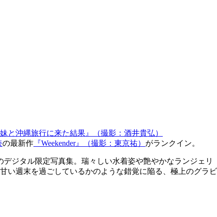
妹と沖縄旅行に来た結果』（撮影：酒井貴弘）
奈
の最新作
『Weekender』（撮影：東京祐）
がランクイン。
涎のデジタル限定写真集。瑞々しい水着姿や艶やかなランジェリ
甘い週末を過ごしているかのような錯覚に陥る、極上のグラビ