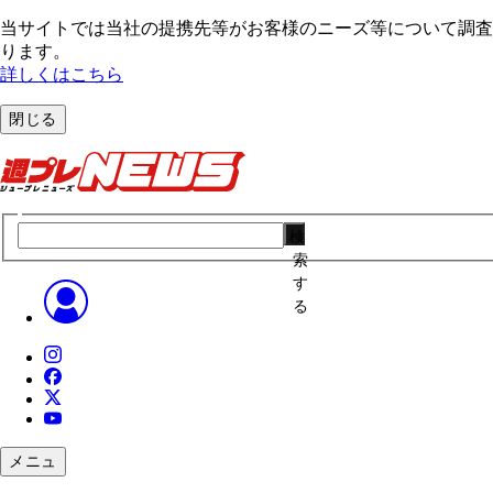
当サイトでは当社の提携先等がお客様のニーズ等について調査・
ります。
詳しくはこちら
閉じる
検
索
す
る
メニュ