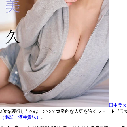
田中美久
2位を獲得したのは、SNSで爆発的な人気を誇るショートドラ
（撮影：酒井貴弘）
。