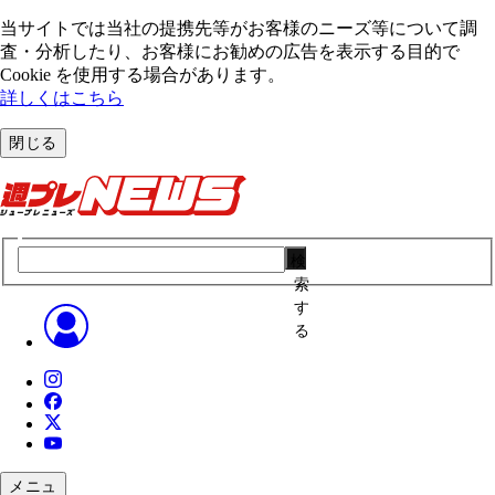
当サイトでは当社の提携先等がお客様のニーズ等について調
査・分析したり、お客様にお勧めの広告を表⽰する⽬的で
Cookie を使⽤する場合があります。
詳しくはこちら
閉じる
検
索
す
る
メニュ