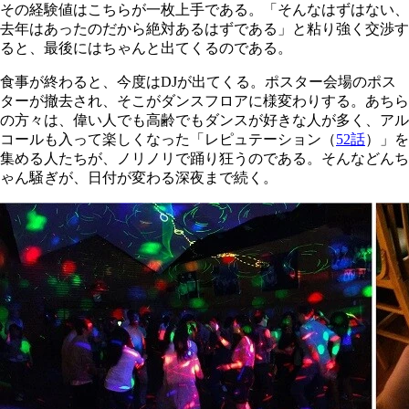
その経験値はこちらが一枚上手である。「そんなはずはない、
去年はあったのだから絶対あるはずである」と粘り強く交渉す
ると、最後にはちゃんと出てくるのである。
食事が終わると、今度はDJが出てくる。ポスター会場のポス
ターが撤去され、そこがダンスフロアに様変わりする。あちら
の方々は、偉い人でも高齢でもダンスが好きな人が多く、アル
コールも入って楽しくなった「レピュテーション（
52話
）」を
集める人たちが、ノリノリで踊り狂うのである。そんなどんち
ゃん騒ぎが、日付が変わる深夜まで続く。