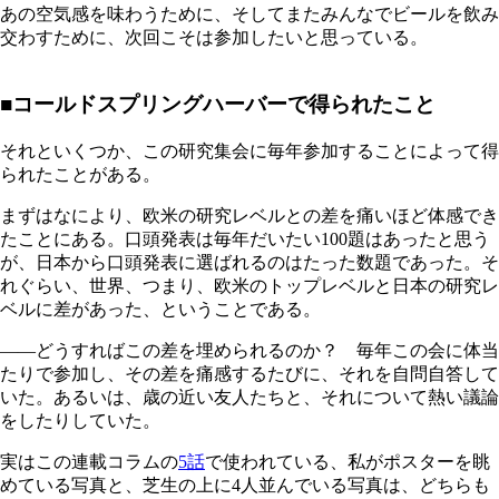
あの空気感を味わうために、そしてまたみんなでビールを飲み
交わすために、次回こそは参加したいと思っている。
■コールドスプリングハーバーで得られたこと
それといくつか、この研究集会に毎年参加することによって得
られたことがある。
まずはなにより、欧米の研究レベルとの差を痛いほど体感でき
たことにある。口頭発表は毎年だいたい100題はあったと思う
が、日本から口頭発表に選ばれるのはたった数題であった。そ
れぐらい、世界、つまり、欧米のトップレベルと日本の研究レ
ベルに差があった、ということである。
――どうすればこの差を埋められるのか？ 毎年この会に体当
たりで参加し、その差を痛感するたびに、それを自問自答して
いた。あるいは、歳の近い友人たちと、それについて熱い議論
をしたりしていた。
実はこの連載コラムの
5話
で使われている、私がポスターを眺
めている写真と、芝生の上に4人並んでいる写真は、どちらも