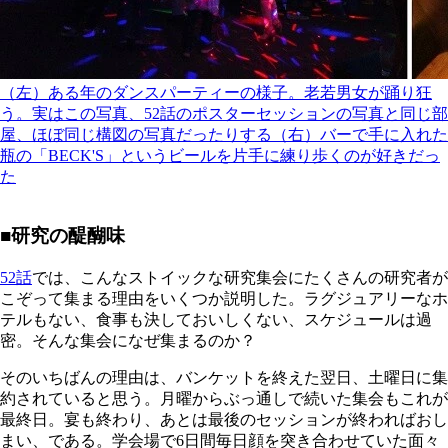
（左）ある年のダンスパーティーの様子。老若男女が踊り狂
う。実はこの写真、52話のポスターセッションの写真と同じ部
屋、ほぼ同じ構図の写真だったりする（右）バーで手に入れた
瓶の「BECK'S」というビールを片手に練り歩くのが好きだっ
た
■研究の醍醐味
52話
では、こんなストイックな研究集会にたくさんの研究者が
こぞって集まる理由をいくつか説明した。ラグジュアリーなホ
テルもない、食事も決しておいしくない、スケジュールは過
密。そんな集会になぜ集まるのか？
そのいちばんの理由は、バンケットを終えた翌日、土曜日に集
約されていると思う。月曜からぶっ通しで続いた集会もこれが
最終日。宴も終わり、あとは最後のセッションが終わればおし
まい、である。学会場で6日間毎日顔を突き合わせていた面々