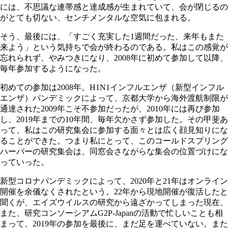
には、不思議な連帯感と達成感が生まれていて、会が閉じるの
がとても切ない、センチメンタルな空気に包まれる。
そう、最後には、「すごく充実した1週間だった、来年もまた
来よう」という気持ちで会が終わるのである。私はこの感覚が
忘れられず、やみつきになり、2008年に初めて参加して以降、
毎年参加するようになった。
初めての参加は2008年。H1N1インフルエンザ（新型インフル
エンザ）パンデミックによって、京都大学から海外渡航制限が
通達された2009年こそ不参加だったが、2010年には再び参加
し、2019年までの10年間、毎年欠かさず参加した。その甲斐あ
って、私はこの研究集会に参加する面々とは広く顔見知りにな
ることができた。つまり私にとって、このコールドスプリング
ハーバーの研究集会は、同窓会さながらな集会の位置づけにな
っていった。
新型コロナパンデミックによって、2020年と21年はオンライン
開催を余儀なくされたという。22年から現地開催が復活したと
聞くが、エイズウイルスの研究から遠ざかってしまった現在、
また、研究コンソーシアムG2P-Japanの活動で忙しいことも相
まって、2019年の参加を最後に、まだ足を運べていない。また