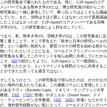
この研究集会で撮られたものである。特に、G2P-Japanのコア
メンバーでもある熊本大学のIとは、博士研究員の頃からこの
研究集会に一緒に参加していて、酔っ払ってはよくそんな議論
していた。また、当時はさほど親しくはなかったので直接議論
したことはなかったが、G2P-Japanのコアメンバーである宮崎
大学のSも、この研究集会によく顔を出していた。
つまり、私、熊本大学のI、宮崎大学のSは、この研究集会に足
繁く通うことで、そこで芽生えた「欧米と日本の研究レベルの
壁」という歯痒い気持ちを、新型コロナの研究を始める前から
抱いていたということになる。コールドスプリングハーバーの
研究集会を通してこのマインドを知らぬ間に共有していたから
こそ、
6話
で紹介したように、G2P-Japanとして一致団結し、
「世界とたたかう」というマインドを暗黙のうちに共有するこ
とができたと言っても過言ではない。
そしてもうひとつ、この研究集会で得られたのは、かけがえの
ない海外の友人たちである。この連載コラムにも登場したこと
があるラヴィ（Ravindra Gupta。イギリス・ケンブリッジ大学
教授。
15話
、
17話
に登場）やダニエル（Daniel Sauter。ドイ
ツ・テュービンゲン大学教授。
19話
、
20話
に登場）などがそう
だ。海外留学経験がない私にとって、コールドスプリングハー