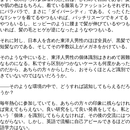
や肌の色はもちろん、着ている服装もファッションもそれぞれ
にバラバラで、まさに「ダイバーシティ」である。くったくた
なTシャツを着てるやつもいれば、バッチリスーツでキメてる
やつもいるし、ヒッピーのように腰まで髪が伸びているやつも
いれば、髪の毛とヒゲが逆になったようなやつもいる。
それに対し、日本人を含めた東洋人男性のほぼ全員が、黒髪で
短髪なのである。そしてその半数以上がメガネをかけている。
そのような中にいると、東洋人男性の個体識別はきわめて困難
なものになる。私ですら区別がつかないケースも何度かあった
のだから、あちらの方々からしたら、おそらくほとんど識別で
きていないのではないだろうか。
――そのような環境の中で、どうすれば認知してもらえるだろ
うか？
毎年熱心に参加していても、あちらの方々の印象に残らなけれ
ば覚えてもらえない。良い研究をして良い発表をしても、私と
いう「個体」を識別してもらえなければ、その後の交流にはつ
ながらない。しかし、英語で流暢に自己アピールできるほどの
語学力はない。