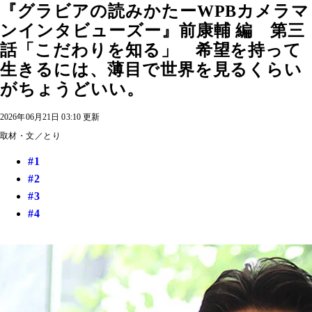
『グラビアの読みかたーWPBカメラマ
ンインタビューズー』前康輔 編 第三
話「こだわりを知る」 希望を持って
生きるには、薄目で世界を見るくらい
がちょうどいい。
2026年06月21日 03:10 更新
取材・文／とり
#1
#2
#3
#4