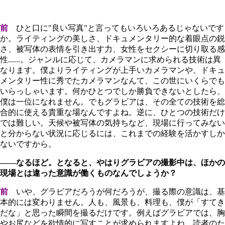
前
ひと口に"良い写真"と言ってもいろいろあるじゃないです
か。ライティングの美しさ、ドキュメンタリー的な着眼点の鋭
さ、被写体の表情を引き出す力、女性をセクシーに切り取る感
性......。ジャンルに応じて、カメラマンに求められる技術は異
なります。僕よりライティングが上手いカメラマンや、ドキュ
メンタリー性に秀でたカメラマンなんて、この世にいくらでも
いらっしゃいます。何かひとつでしか勝負できないとしたら、
僕は一位になれません。でもグラビアは、その全ての技術を総
合的に使える貴重な場なんですよね。逆に、ひとつの技術だけ
では難しい。天候や被写体の気持ちなど、現場に行ってみない
と分からない状況に応じるには、これまでの経験を活かすしか
ないですから。
――なるほど。となると、やはりグラビアの撮影中は、ほかの
現場とは違った意識が働くものなんでしょうか？
前
いや、グラビアだろうが何だろうが、撮る際の意識は、基
本的には変わりません。人も、風景も、料理も、僕が「すてき
だな」と思った瞬間を撮るだけです。例えばグラビアでは、胸
やお尻などを欲情的に写すことが求められますよね。読者のた