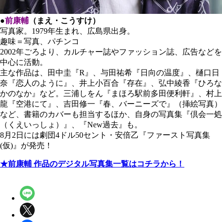
●
前康輔
（まえ・こうすけ）
写真家。1979年生まれ、広島県出身。
趣味＝写真、パチンコ
2002年ごろより、カルチャー誌やファッション誌、広告などを
中心に活動。
主な作品は、田中圭『R』、与田祐希『日向の温度』、樋口日
奈『恋人のように』、井上小百合『存在』、弘中綾香『ひろな
かのなか』など。三浦しをん『まほろ駅前多田便利軒』、村上
龍『空港にて』、吉田修一『春、バーニーズで』（挿絵写真）
など、書籍のカバーも担当するほか、自身の写真集『倶会一処
（くえいっしょ）』、『New過去』も。
8月2日には劇団4ドル50セント・安倍乙『ファースト写真集
(仮)』が発売！
★前康輔 作品のデジタル写真集一覧はコチラから！