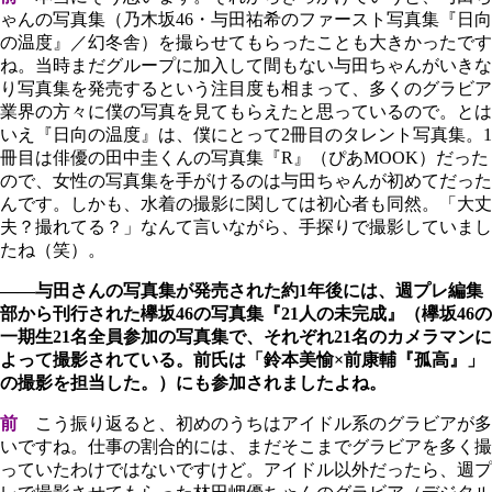
ゃんの写真集（乃木坂46・与田祐希のファースト写真集『日向
の温度』／幻冬舎）を撮らせてもらったことも大きかったです
ね。当時まだグループに加入して間もない与田ちゃんがいきな
り写真集を発売するという注目度も相まって、多くのグラビア
業界の方々に僕の写真を見てもらえたと思っているので。とは
いえ『日向の温度』は、僕にとって2冊目のタレント写真集。1
冊目は俳優の田中圭くんの写真集『R』（ぴあMOOK）だった
ので、女性の写真集を手がけるのは与田ちゃんが初めてだった
んです。しかも、水着の撮影に関しては初心者も同然。「大丈
夫？撮れてる？」なんて言いながら、手探りで撮影していまし
たね（笑）。
――与田さんの写真集が発売された約1年後には、週プレ編集
部から刊行された欅坂46の写真集『21人の未完成』（欅坂46の
一期生21名全員参加の写真集で、それぞれ21名のカメラマンに
よって撮影されている。前氏は「鈴本美愉×前康輔『孤高』」
の撮影を担当した。）にも参加されましたよね。
前
こう振り返ると、初めのうちはアイドル系のグラビアが多
いですね。仕事の割合的には、まだそこまでグラビアを多く撮
っていたわけではないですけど。アイドル以外だったら、週プ