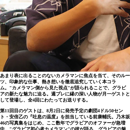
あまり表に出ることのないカメラマンに焦点を当て、そのルー
ツ、印象的な仕事、熱き想いを徹底追究していく本コラ
ム。"カメラマン側から見た視点"が語られることで、グラビ
アの新たな魅力に迫る。週プレに縁の深い人物が月一ゲストと
して登場し、全4回にわたってお送りする。
第11回目のゲストは、8月2日に発売予定の劇団4ドル50セン
ト・安倍乙の『吐息の温度』を担当している前康輔氏。乃木坂
46の写真集をはじめ、ここ数年でグラビアのオファーが急増
中。"グラビア初心者カメラマン"の彼が語る、グラビアの魅