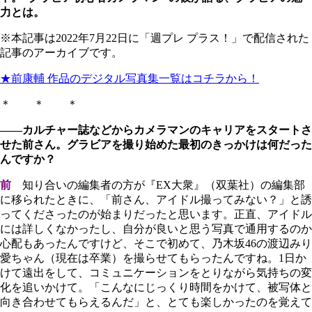
力とは。
※本記事は2022年7月22日に「週プレ プラス！」で配信された
記事のアーカイブです。
★前康輔 作品のデジタル写真集一覧はコチラから！
＊ ＊ ＊
――カルチャー誌などからカメラマンのキャリアをスタートさ
せた前さん。グラビアを撮り始めた最初のきっかけは何だった
んですか？
前
知り合いの編集者の方が『EX大衆』（双葉社）の編集部
に移られたときに、「前さん、アイドル撮ってみない？」と誘
ってくださったのが始まりだったと思います。正直、アイドル
には詳しくなかったし、自分が良いと思う写真で通用するのか
心配もあったんですけど、そこで初めて、乃木坂46の渡辺みり
愛ちゃん（現在は卒業）を撮らせてもらったんですね。1日か
けて遠出をして、コミュニケーションをとりながら気持ちの変
化を追いかけて。「こんなにじっくり時間をかけて、被写体と
向き合わせてもらえるんだ」と、とても楽しかったのを覚えて