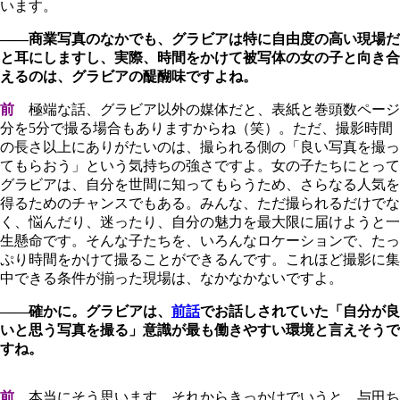
います。
――商業写真のなかでも、グラビアは特に自由度の高い現場だ
と耳にしますし、実際、時間をかけて被写体の女の子と向き合
えるのは、グラビアの醍醐味ですよね。
前
極端な話、グラビア以外の媒体だと、表紙と巻頭数ページ
分を5分で撮る場合もありますからね（笑）。ただ、撮影時間
の長さ以上にありがたいのは、撮られる側の「良い写真を撮っ
てもらおう」という気持ちの強さですよ。女の子たちにとって
グラビアは、自分を世間に知ってもらうため、さらなる人気を
得るためのチャンスでもある。みんな、ただ撮られるだけでな
く、悩んだり、迷ったり、自分の魅力を最大限に届けようと一
生懸命です。そんな子たちを、いろんなロケーションで、たっ
ぷり時間をかけて撮ることができるんです。これほど撮影に集
中できる条件が揃った現場は、なかなかないですよ。
――確かに。グラビアは、
前話
でお話しされていた「自分が良
いと思う写真を撮る」意識が最も働きやすい環境と言えそうで
すね。
前
本当にそう思います。それからきっかけでいうと、与田ち