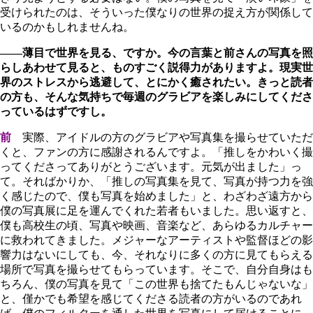
受けられたのは、そういった僕なりの世界の捉え方が関係して
いるのかもしれませんね。
――薄目で世界を見る、ですか。今の言葉と前さんの写真を照
らしあわせて見ると、ものすごく説得力がありますよ。現実世
界のストレスから逃避して、とにかく癒されたい。きっと読者
の方も、そんな気持ちで毎週のグラビアを楽しみにしてくださ
っているはずですし。
前
実際、アイドルの方のグラビアや写真集を撮らせていただ
くと、ファンの方に感謝されるんですよ。「推しをかわいく撮
ってくださってありがとうございます。元気が出ました」っ
て。そればかりか、「推しの写真集を見て、写真が持つ力を強
く感じたので、僕も写真を始めました」と、わざわざ遠方から
僕の写真展に足を運んでくれた若者もいました。思い返すと、
僕も高校生の頃、写真や映画、音楽など、あらゆるカルチャー
に救われてきました。メジャーなアーティストや監督ほどの影
響力はないにしても、今、それなりに多くの方に見てもらえる
場所で写真を撮らせてもらっています。そこで、自分自身はも
ちろん、僕の写真を見て「この世界も捨てたもんじゃないな」
と、僅かでも希望を感じてくださる読者の方がいるのであれ