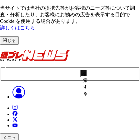
当サイトでは当社の提携先等がお客様のニーズ等について調
査・分析したり、お客様にお勧めの広告を表⽰する⽬的で
Cookie を使⽤する場合があります。
詳しくはこちら
閉じる
検
索
す
る
メニュ