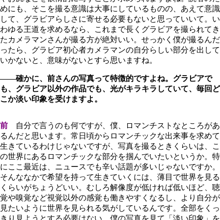
めにも、そこを撮る意識は大事にしているものの、あえて意識
して、グラビアらしさに寄せる必要もないと思っていいて。い
わゆる王道を求めるなら、これまで長くグラビアを撮られてき
たカメラマンさんが撮る方が絶対いい。せっかく僕が撮るんだ
ったら、グラビア初心者カメラマンの自分らしい部分を出して
いかないと、意味がないとすら思いますね。
――確かに、前さんの写真って特徴的ですよね。グラビアで
も、グラビア以外の作品でも、光がキラキラしていて、毎回ど
こか淡い印象を受けますよ。
前
自分で言うのも何ですが、僕、ロマンチストなところがあ
るんだと思います。常日頃からロマンチックな出来事を求めて
生きているわけじゃないですが、写真を撮るときくらいは、こ
の世界にあるロマンチックな部分を掴んでいたいというか。特
にここ最近は、ニュースでも辛い話題が多いじゃないですか。
そんななかで希望を持って生きていくには、薄目で世界を見る
くらいがちょうどいい。むしろ解像度が低ければ低いほど、聴
覚や嗅覚など視覚以外の感覚も働きやすくなるし、より自分が
見たいように世界を見られる気がしているんです。全部をくっ
きり見ようとする必要はない。僕の写真を見て「淡い印象」を