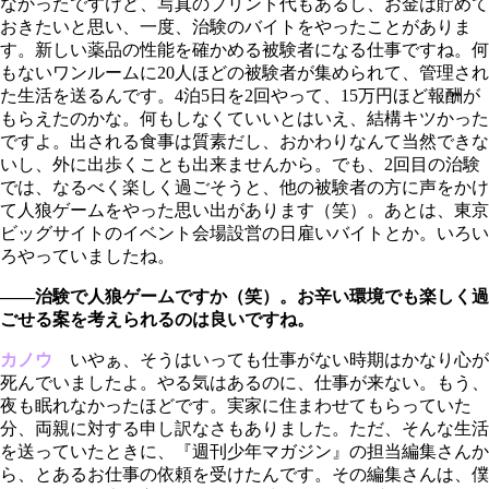
なかったですけど、写真のプリント代もあるし、お金は貯めて
おきたいと思い、一度、治験のバイトをやったことがありま
す。新しい薬品の性能を確かめる被験者になる仕事ですね。何
もないワンルームに20人ほどの被験者が集められて、管理され
た生活を送るんです。4泊5日を2回やって、15万円ほど報酬が
もらえたのかな。何もしなくていいとはいえ、結構キツかった
ですよ。出される食事は質素だし、おかわりなんて当然できな
いし、外に出歩くことも出来ませんから。でも、2回目の治験
では、なるべく楽しく過ごそうと、他の被験者の方に声をかけ
て人狼ゲームをやった思い出があります（笑）。あとは、東京
ビッグサイトのイベント会場設営の日雇いバイトとか。いろい
ろやっていましたね。
――治験で人狼ゲームですか（笑）。お辛い環境でも楽しく過
ごせる案を考えられるのは良いですね。
カノウ
いやぁ、そうはいっても仕事がない時期はかなり心が
死んでいましたよ。やる気はあるのに、仕事が来ない。もう、
夜も眠れなかったほどです。実家に住まわせてもらっていた
分、両親に対する申し訳なさもありました。ただ、そんな生活
を送っていたときに、『週刊少年マガジン』の担当編集さんか
ら、とあるお仕事の依頼を受けたんです。その編集さんは、僕