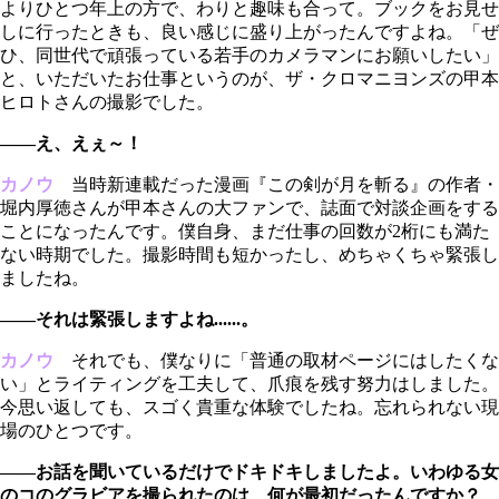
よりひとつ年上の方で、わりと趣味も合って。ブックをお見せ
しに行ったときも、良い感じに盛り上がったんですよね。「ぜ
ひ、同世代で頑張っている若手のカメラマンにお願いしたい」
と、いただいたお仕事というのが、ザ・クロマニヨンズの甲本
ヒロトさんの撮影でした。
――え、えぇ～！
カノウ
当時新連載だった漫画『この剣が月を斬る』の作者・
堀内厚徳さんが甲本さんの大ファンで、誌面で対談企画をする
ことになったんです。僕自身、まだ仕事の回数が2桁にも満た
ない時期でした。撮影時間も短かったし、めちゃくちゃ緊張し
ましたね。
――それは緊張しますよね......。
カノウ
それでも、僕なりに「普通の取材ページにはしたくな
い」とライティングを工夫して、爪痕を残す努力はしました。
今思い返しても、スゴく貴重な体験でしたね。忘れられない現
場のひとつです。
――お話を聞いているだけでドキドキしましたよ。いわゆる女
のコのグラビアを撮られたのは、何が最初だったんですか？