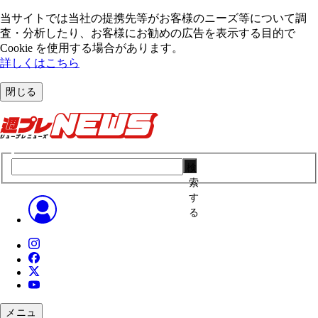
当サイトでは当社の提携先等がお客様のニーズ等について調
査・分析したり、お客様にお勧めの広告を表⽰する⽬的で
Cookie を使⽤する場合があります。
詳しくはこちら
閉じる
検
索
す
る
メニュ