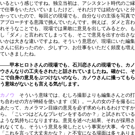
いるという感じですね。独立当初は、アシスタント時代のご縁
で仕事をいただいていましたけど、それだけでは続かないと分
かっていたので、毎回どの現場でも、自分なりの主張を写真で
アプローチする意識で挑んでいたんです。例えば、ダメと言わ
れそうなことでも、現場では果敢に意見を出してみるとか。も
し「ダメ」と言われてしまっても、そこで意見を出すか出さな
いかは大きな違いですよね。そういう意思が、現場にいた編集
さんに伝わったのか、少しずつ、お仕事をいただく頻度も増え
ていきましたね。
――甲本ヒロトさんの現場でも、石川恋さんの現場でも、カノ
ウさんなりの工夫をされたと話されていましたね。確かに、そ
こで自身の意見をぶつけないのなら、カノウさんに撮ってもら
う意味がないとも言える気がします。
カノウ
そういう意味では、むしろ撮影よりも編集さんとの打
ち合わせの方が神経を使います（笑）。一人の女の子を撮るに
あたって、カメラマン目線の意見を必ず求められるわけですか
ら。「こいつはどんなプレゼンをするのか？」と試されている
ような気持ちになりますね。意見を述べた結果、それが採用さ
れなくても、そういう意見を発したという事実が大事。今でも
「これを言って大丈夫かな？」と不安になる場面は多々ありま