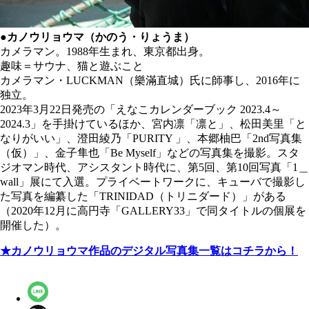
●カノウリョウマ（かのう・りょうま）
カメラマン。1988年生まれ、東京都出身。
趣味＝サウナ、猫と遊ぶこと
カメラマン・LUCKMAN（樂滿直城）氏に師事し、2016年に
独立。
2023年3月22日発売の「えなこカレンダーブック 2023.4～
2024.3」を手掛けているほか、宮内凛「凛と」、松田美里「と
なりがいい」、澄田綾乃「PURITY 」、本郷柚巴「2nd写真集
（仮）」、金子隼也「Be Myself」などの写真集を撮影。スタ
ジオマン時代、アシスタント時代に、第5回、第10回写真「1＿
wall」展にて入選。プライベートワークに、キューバで撮影し
た写真を編纂した「TRINIDAD（トリニダード）」がある
（2020年12月に高円寺「GALLERY33」で同タイトルの個展を
開催した）。
★カノウリョウマ作品のデジタル写真集一覧はコチラから！