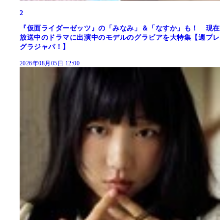
2
『仮面ライダーゼッツ』の「みなみ」＆「なすか」も！ 現在
放送中のドラマに出演中のモデルのグラビアを大特集【週プレ
グラジャパ！】
2026年08月05日 12:00