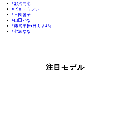
鍛治島彩
ピョ・ウンジ
三園響子
山田かな
藤嶌果歩(日向坂46)
七瀬なな
注目モデル