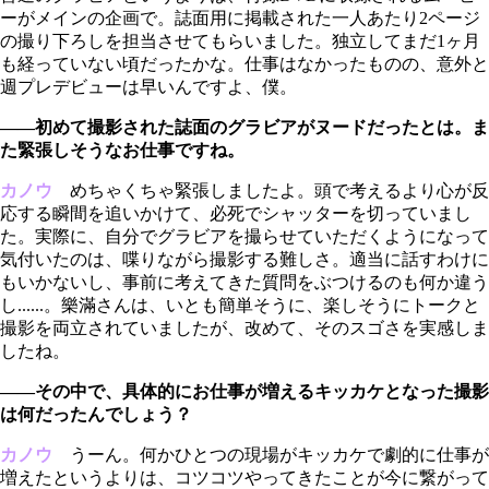
ーがメインの企画で。誌面用に掲載された一人あたり2ページ
の撮り下ろしを担当させてもらいました。独立してまだ1ヶ月
も経っていない頃だったかな。仕事はなかったものの、意外と
週プレデビューは早いんですよ、僕。
――初めて撮影された誌面のグラビアがヌードだったとは。ま
た緊張しそうなお仕事ですね。
カノウ
めちゃくちゃ緊張しましたよ。頭で考えるより心が反
応する瞬間を追いかけて、必死でシャッターを切っていまし
た。実際に、自分でグラビアを撮らせていただくようになって
気付いたのは、喋りながら撮影する難しさ。適当に話すわけに
もいかないし、事前に考えてきた質問をぶつけるのも何か違う
し......。樂滿さんは、いとも簡単そうに、楽しそうにトークと
撮影を両立されていましたが、改めて、そのスゴさを実感しま
したね。
――その中で、具体的にお仕事が増えるキッカケとなった撮影
は何だったんでしょう？
カノウ
うーん。何かひとつの現場がキッカケで劇的に仕事が
増えたというよりは、コツコツやってきたことが今に繋がって