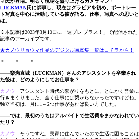
マ氏が登場。明るく現場を盛り上げるカメラマン・
LUCKMAN
氏に師事し、現在はグラビアを初め、ポートレー
ト写真を中心に活動している彼が語る、仕事、写真への思いと
は。
※本記事は2023年3月10日に「週プレ プラス！」で配信された
記事のアーカイブです。
★カノウリョウマ作品のデジタル写真集一覧はコチラから！
＊ ＊ ＊
――樂滿直城（LUCKMAN）さんのアシスタントを卒業され
た後は、どのようにしてお仕事を？
カノウ
アシスタント時代の繋がりをもとに、とにかく営業に
行きまくりました。全く仕事には繋がらなかったですけどね。
独立当初は、月に1～2つ仕事があれば良い方でした。
――では、最初のうちはアルバイトで生活費をまかなわれてい
たり？
カノウ
そうですね。実家に住んでいたので生活に困ることは