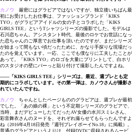
カノウ
厳密にはグラビアではないですが、独立後いちばん最
初にお受けしたお仕事は、ファッションブランド「KIKS
TYO」がグラビアアイドルの女の子とコラボした「KIKS
GIRLS TEE」というTシャツシリーズの撮影でした。モデルは
石川恋ちゃん。アシスタント時代、最後のロケでお世話になっ
た恋ちゃんのご厚意でお仕事を頂いたのですが、まだシリーズ
が始まって間もない頃だったために、かなり手探りな現場だっ
たのを覚えています。一応、ここでも僕なりに工夫したことが
あって。「KIKS TYO」のロゴを大量にプリントして、白ホリ
のスタジオの壁にバーっと貼り付けて撮影したんですよね。
――「KIKS GIRLS TEE」シリーズは、最近、週プレとも定
期的にコラボしています。その第一弾は、カノウさんが撮影さ
れていたんですね。
カノウ
ちゃんとしたページもののグラビアは、週プレが最初
でした。「あの娘の裸」という不定期シリーズのグラビアで、
当時、まだデビューしたてだったAV女優の水川スミレさん、
彩音舞衣さんのヌードを、それぞれ撮らせてもらったんですよ
ね（2016年4月18日発売『週刊プレイボーイNo.18』に掲載）。
普通のグラビアというよりは、付録DVDに収録されるムービ