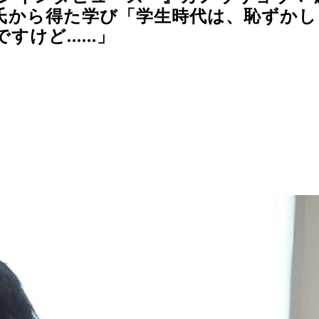
N氏から得た学び「学生時代は、恥ずか
ど......」