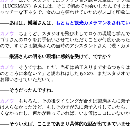
（LUCKMAN）さんには、そこで初めてお会いしたんです
ャッチーな下ネタで、女のコを笑わせていたのがスゴく印象に
――あはは。樂滿さんは、
もともと観光カメラマンをされてい
カノウ
ちょうど、スタジオを飛び出してロケの現場も学んで
ゴリさんのロケをお手伝いさせていただくことが何度かあった
ので、すぐさま樂滿さんの当時のアシスタントさん（現・カメ
――樂滿さんの明るい現場に感銘を受けて、ですか？
カノウ
そうですね。ただ、当初は弟子入りまでするつもりは
のところに来ない？」と誘われはしたものの、まだスタジオで
お願いさせていただいて。
――そうだったんですね。
カノウ
もちろん、その後タイミングが合えば樂滿さんに弟子
は入らなかったけど、もしその子が先に弟子入りしていたら、
くなかったし、何かが違っていれば、いま僕はココにいないか
――そういえば、ここまであまり具体的な話が出てきていませ