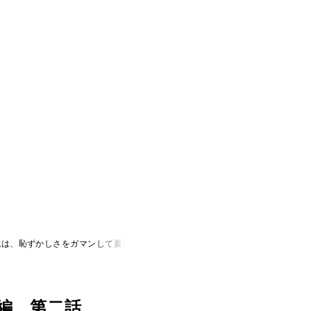
、恥ずかしさをガマンして夏菜さんのグラビアを見ていたんですけど......」
編 第二話