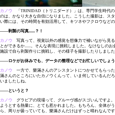
カノウ
「TRINIDAD（トリニダード）」は、専門学生時
のは、かなり大きな自信になりました。こうした撮影は、スタ
い際には、その時間を有効活用して、キツネやフクロウなどの
――剥製の写真......？！
カノウ
写真って、視覚以外の感覚を想像力で補いながら見る
とができるか......。そんな表現に挑戦しました。なけな
施設で自ら剥製作りに挑戦し、その様子を撮影したりしました
――ロケがお休みでも、データの整理などでお忙しいでしょう
カノウ
一方で、樂滿さんのアシスタントにつかせてもらった
滿さんのところにいたカノウくんって、いま何しているんだろ
いましたしね。
――というと？
カノウ
グラビアの現場って、グルーヴ感がスゴいんですよ。
ようとする熱量に、とても惹かれました。もちろん、全体がう
ら、周りが曇っていても、樂滿さんだけはずっと晴れなんです