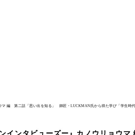
 編 第二話「思い出を知る」 師匠・LUCKMAN氏から得た学び「学生時代は
ンインタビューズー』カノウリョウマ 