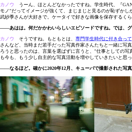
カノウ
うーん、ほとんどなかったですね。学生時代、『GAN
モノ"だってイメージが強くて、まじまじと見るのが恥ずかし
武紗季さんが大好きで。ケータイで好きな画像を保存するくら
――あはは。何だかかわいらしいエピソードですね。では、グ
カノウ
そうですね。もともとは、
専門学生時代に付き合って
さんなど、当時まだ若手だった写真作家さんたちと一緒に写真
ろうと思ったのは、言葉を選ばずに言うと、"仕事としての写
も今も、もう少し自主的な写真活動を増やしていきたいと思っ
――なるほど。確かに2020年12月、キューバで撮影された写