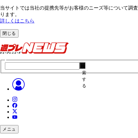
当サイトでは当社の提携先等がお客様のニーズ等について調査・
ります。
詳しくはこちら
閉じる
検
索
す
る
メニュ