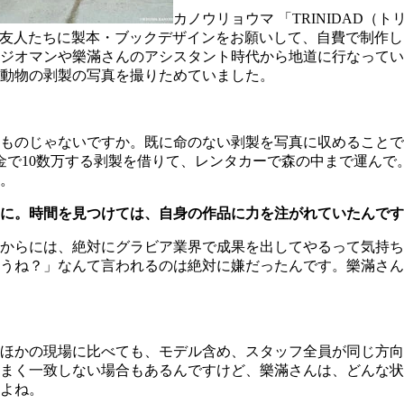
カノウリョウマ 「TRINIDAD（
代の友人たちに製本・ブックデザインをお願いして、自費で制作
ジオマンや樂滿さんのアシスタント時代から地道に行なってい
動物の剥製の写真を撮りためていました。
ものじゃないですか。既に命のない剥製を写真に収めることで
しのお金で10数万する剥製を借りて、レンタカーで森の中まで運
。
に。時間を見つけては、自身の作品に力を注がれていたんです
からには、絶対にグラビア業界で成果を出してやるって気持ち
うね？」なんて言われるのは絶対に嫌だったんです。樂滿さん
ほかの現場に比べても、モデル含め、スタッフ全員が同じ方向
まく一致しない場合もあるんですけど、樂滿さんは、どんな状
よね。