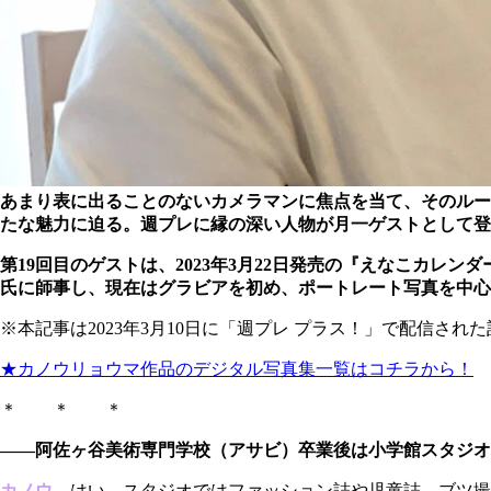
あまり表に出ることのないカメラマンに焦点を当て、そのルー
たな魅力に迫る。週プレに縁の深い人物が月一ゲストとして登
第19回目のゲストは、2023年3月22日発売の『えなこカレンダ
氏に師事し、現在はグラビアを初め、ポートレート写真を中心
※本記事は2023年3月10日に「週プレ プラス！」で配信され
★カノウリョウマ作品のデジタル写真集一覧はコチラから！
＊ ＊ ＊
――阿佐ヶ谷美術専門学校（アサビ）卒業後は小学館スタジオ
カノウ
はい。スタジオではファッション誌や児童誌、ブツ撮