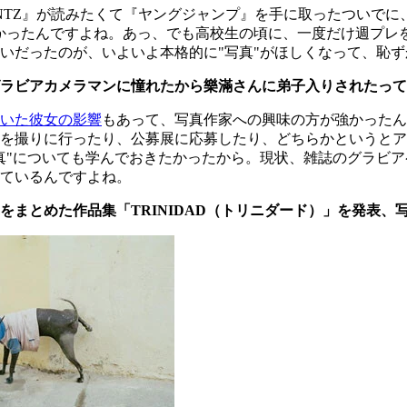
TZ』が読みたくて『ヤングジャンプ』を手に取ったついでに
かったんですよね。あっ、でも高校生の頃に、一度だけ週プレ
いだったのが、いよいよ本格的に"写真"がほしくなって、恥
ラビアカメラマンに憧れたから樂滿さんに弟子入りされたって
いた彼女の影響
もあって、写真作家への興味の方が強かったん
を撮りに行ったり、公募展に応募したり、どちらかというとア
真"についても学んでおきたかったから。現状、雑誌のグラビ
ているんですよね。
真をまとめた作品集「TRINIDAD（トリニダード）」を発表