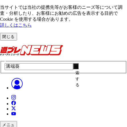
当サイトでは当社の提携先等がお客様のニーズ等について調
査・分析したり、お客様にお勧めの広告を表⽰する⽬的で
Cookie を使⽤する場合があります。
詳しくはこちら
閉じる
検
索
す
る
メニュ