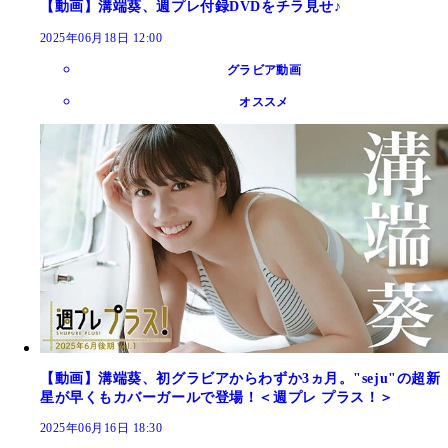
【動画】溝端葵、週プレ付録DVDをチラ見せ♪
2025年06月18日 12:00
グラビア動画
オススメ
【動画】溝端葵、初グラビアからわずか3ヵ月。"seju"の超新
星が早くもカバーガールで登場！＜週プレ プラス！＞
2025年06月16日 18:30