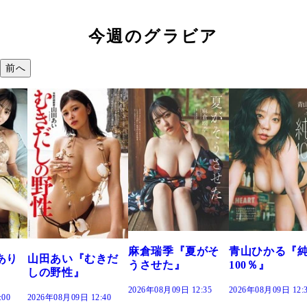
今週のグラビア
前へ
溝端 葵『もう
つの、あおい
で。』
2026年08月09日 12:
麻倉瑞季『夏がそ
青山ひかる『純度
きだ
うさせた』
100％』
2026年08月09日 12:35
2026年08月09日 12:30
:40