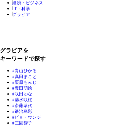
経済・ビジネス
IT・科学
グラビア
グラビアを
キーワードで探す
青山ひかる
真田まこと
栗原もみじ
豊田萌絵
咲田ゆな
藤水咲桜
斎藤恭代
鍛治島彩
ピョ・ウンジ
三園響子