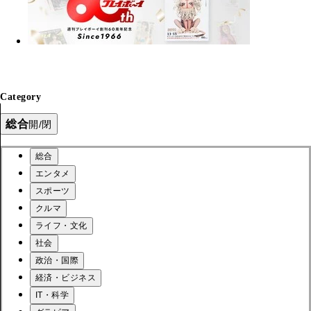
Category
総合
開/閉
総合
エンタメ
スポーツ
クルマ
ライフ・文化
社会
政治・国際
経済・ビジネス
IT・科学