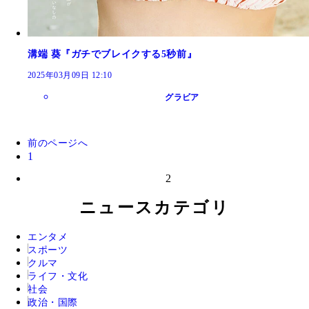
溝端 葵『ガチでブレイクする5秒前』
2025年03月09日 12:10
グラビア
前のページへ
1
2
ニュースカテゴリ
エンタメ
スポーツ
クルマ
ライフ・文化
社会
政治・国際