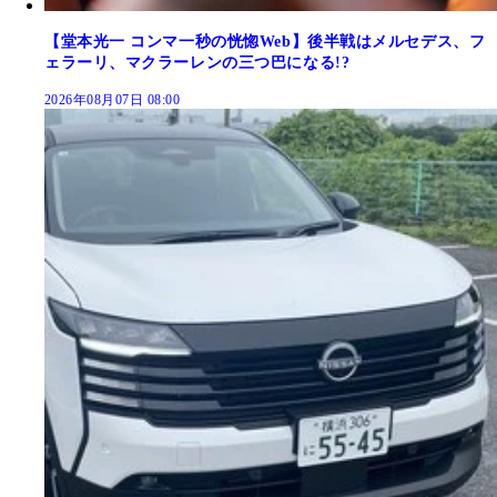
【堂本光一 コンマ一秒の恍惚Web】後半戦はメルセデス、フ
ェラーリ、マクラーレンの三つ巴になる!?
2026年08月07日 08:00