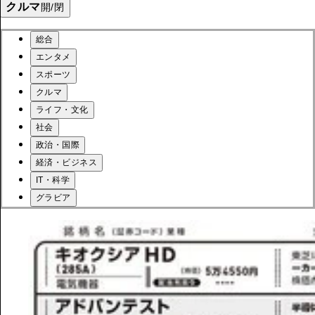
クルマ
開/閉
総合
エンタメ
スポーツ
クルマ
ライフ・文化
社会
政治・国際
経済・ビジネス
IT・科学
グラビア