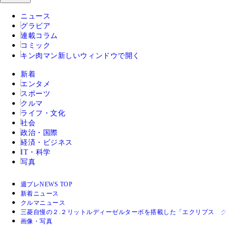
ニュース
グラビア
連載コラム
コミック
キン肉マン
新しいウィンドウで開く
新着
エンタメ
スポーツ
クルマ
ライフ・文化
社会
政治・国際
経済・ビジネス
IT・科学
写真
週プレNEWS TOP
新着ニュース
クルマニュース
三菱自慢の２.２リットルディーゼルターボを搭載した「エクリプス ク
画像・写真