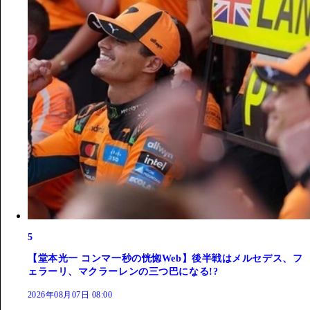
5
【堂本光一 コンマ一秒の恍惚Web】後半戦はメルセデス、フ
ェラーリ、マクラーレンの三つ巴になる!?
2026年08月07日 08:00