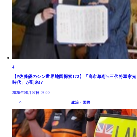
4
【#佐藤優のシン世界地図探索172】「高市幕府≒三代将軍家光
時代」が到来!?
2026年08月07日 07:00
政治・国際