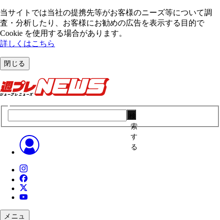
当サイトでは当社の提携先等がお客様のニーズ等について調
査・分析したり、お客様にお勧めの広告を表⽰する⽬的で
Cookie を使⽤する場合があります。
詳しくはこちら
閉じる
検
索
す
る
メニュ