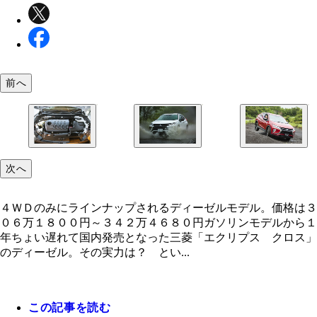
前へ
搭載するエンジンは「デリカＤ：５」と同じ。ディ
道路は冠水。まさに嵐の試乗会だったが、悪路も余
４ＷＤのみにラインナップされるディーゼルモデル
次へ
ルターボを横置きでぶっ込んだ
走破。圧巻の走行安定性であった
格は３０６万１８００円～３４２万４６８０円
４ＷＤのみにラインナップされるディーゼルモデル。価格は３
０６万１８００円～３４２万４６８０円ガソリンモデルから１
年ちょい遅れて国内発売となった三菱「エクリプス クロス」
のディーゼル。その実力は？ とい...
この記事を読む