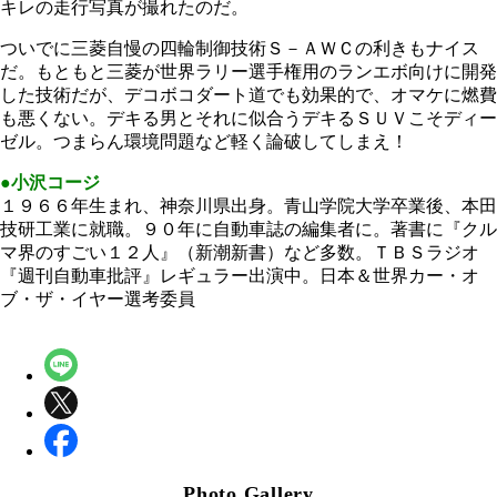
キレの走行写真が撮れたのだ。
ついでに三菱自慢の四輪制御技術Ｓ－ＡＷＣの利きもナイス
だ。もともと三菱が世界ラリー選手権用のランエボ向けに開発
した技術だが、デコボコダート道でも効果的で、オマケに燃費
も悪くない。デキる男とそれに似合うデキるＳＵＶこそディー
ゼル。つまらん環境問題など軽く論破してしまえ！
●小沢コージ
１９６６年生まれ、神奈川県出身。青山学院大学卒業後、本田
技研工業に就職。９０年に自動車誌の編集者に。著書に『クル
マ界のすごい１２人』（新潮新書）など多数。ＴＢＳラジオ
『週刊自動車批評』レギュラー出演中。日本＆世界カー・オ
ブ・ザ・イヤー選考委員
Photo Gallery