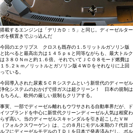
搭載するエンジンは「デリカＤ：５」と同じ。ディーゼルター
ボを横置きでぶっ込んだ
今回のエクリプス クロスも既存の１.５リットルガソリン版
と比べると最高出力は１４５ｐｓと同等ながらも、最大トルク
は３８０Ｎｍと約１.６倍。それでいてＪＣ０８モード燃費は
１５.２ｋｍ／リットルとガソリン版４ＷＤをそれなりに上回
っている。
今回導入された尿素ＳＣＲシステムという新世代のディーゼル
浄化システムのおかげで排ガスは超クリーン！ 日本の規制は
もちろん、欧州の厳しい規制もクリアする。
事実、一部でディーゼル離れもウワサされる自動車界だが、ド
イツブランドを中心に新世代クリーンディーゼル人気は相変わ
らず高い。当のディーゼルスキャンダルを引き起こしたＶＷ
（フォルクスワーゲン）は、この８月にモデル末期の７代目ゴ
ルフにディーゼルモデルのＴＤＩを日本で発表済みだし、ボル