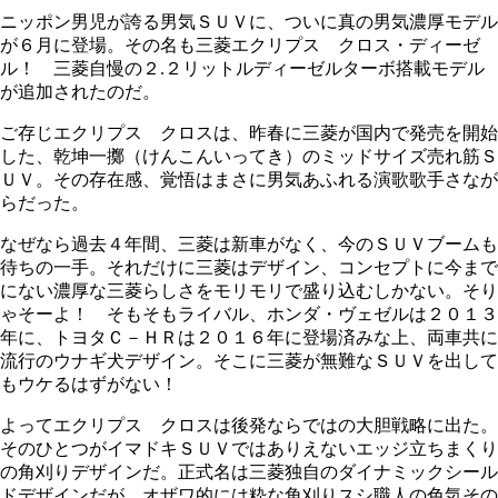
ニッポン男児が誇る男気ＳＵＶに、ついに真の男気濃厚モデル
が６月に登場。その名も三菱エクリプス クロス・ディーゼ
ル！ 三菱自慢の２.２リットルディーゼルターボ搭載モデル
が追加されたのだ。
ご存じエクリプス クロスは、昨春に三菱が国内で発売を開始
した、乾坤一擲（けんこんいってき）のミッドサイズ売れ筋Ｓ
ＵＶ。その存在感、覚悟はまさに男気あふれる演歌歌手さなが
らだった。
なぜなら過去４年間、三菱は新車がなく、今のＳＵＶブームも
待ちの一手。それだけに三菱はデザイン、コンセプトに今まで
にない濃厚な三菱らしさをモリモリで盛り込むしかない。そり
ゃそーよ！ そもそもライバル、ホンダ・ヴェゼルは２０１３
年に、トヨタＣ－ＨＲは２０１６年に登場済みな上、両車共に
流行のウナギ犬デザイン。そこに三菱が無難なＳＵＶを出して
もウケるはずがない！
よってエクリプス クロスは後発ならではの大胆戦略に出た。
そのひとつがイマドキＳＵＶではありえないエッジ立ちまくり
の角刈りデザインだ。正式名は三菱独自のダイナミックシール
ドデザインだが、オザワ的には粋な角刈りスシ職人の色気その