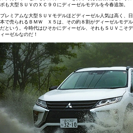
ボも大型ＳＵＶのＸＣ９０にディーゼルモデルを今春追加。
プレミアムな大型ＳＵＶモデルほどディーゼル人気は高く、日
本で売られるＢＭＷ Ｘ５は、その約８割がディーゼルモデル
だという。今時代はひそかにディーゼル、それもＳＵＶこそデ
ィーゼルなのだ！