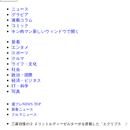
ニュース
グラビア
連載コラム
コミック
キン肉マン
新しいウィンドウで開く
新着
エンタメ
スポーツ
クルマ
ライフ・文化
社会
政治・国際
経済・ビジネス
IT・科学
写真
週プレNEWS TOP
新着ニュース
クルマニュース
三菱自慢の２.２リットルディーゼルターボを搭載した「エクリプス ク