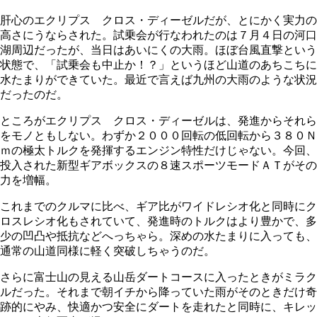
肝心のエクリプス クロス・ディーゼルだが、とにかく実力の
高さにうならされた。試乗会が行なわれたのは７月４日の河口
湖周辺だったが、当日はあいにくの大雨。ほぼ台風直撃という
状態で、「試乗会も中止か！？」というほど山道のあちこちに
水たまりができていた。最近で言えば九州の大雨のような状況
だったのだ。
ところがエクリプス クロス・ディーゼルは、発進からそれら
をモノともしない。わずか２０００回転の低回転から３８０Ｎ
ｍの極太トルクを発揮するエンジン特性だけじゃない。今回、
投入された新型ギアボックスの８速スポーツモードＡＴがその
力を増幅。
これまでのクルマに比べ、ギア比がワイドレシオ化と同時にク
ロスレシオ化もされていて、発進時のトルクはより豊かで、多
少の凹凸や抵抗などへっちゃら。深めの水たまりに入っても、
通常の山道同様に軽く突破しちゃうのだ。
さらに富士山の見える山岳ダートコースに入ったときがミラク
ルだった。それまで朝イチから降っていた雨がそのときだけ奇
跡的にやみ、快適かつ安全にダートを走れたと同時に、キレッ