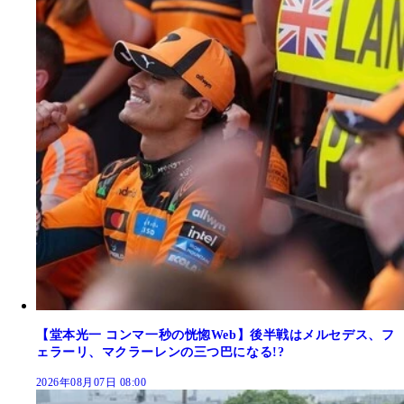
【堂本光一 コンマ一秒の恍惚Web】後半戦はメルセデス、フ
ェラーリ、マクラーレンの三つ巴になる!?
2026年08月07日 08:00