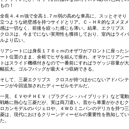
もの！
全長４.４ｍ強で全高１.７ｍ弱の高めな車高に、スッとそそり
立つような絶壁感を持つサイドとリア。Ｃ－ＨＲ的なヌメヌメ
感は一切なく、前後を絞った感じも薄い。結果、エクリプス
クロスは、今までにない実用性も獲得しており、室内はライバ
ルより広い。
リアシートには身長１７６ｃｍのオザワがフロントに座ったシ
ート位置のまま、余裕でヒザを組んで座れ、オマケにリアシー
トはスライド機構付きなので一番前にすればラゲッジ容量が大
幅拡大。ゴルフバッグが最大４つ収納できる。
そして、三菱エクリプス クロスが持つほかにないアドバンテ
ージが今回追加されたディーゼルモデルだ。
一見、ＥＶやＰＨＥＶ（プラグイン・ハイブリッド）など電動
戦略に熱心な三菱だが、実は両刀遣い。昔から車重がかさむク
ロカンモデルのパジェロや、４ＷＤミニバンのデリカを持つ三
菱は、現代におけるクリーンディーゼルの重要性を熟知してい
た。