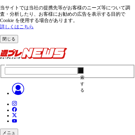
当サイトでは当社の提携先等がお客様のニーズ等について調
査・分析したり、お客様にお勧めの広告を表⽰する⽬的で
Cookie を使⽤する場合があります。
詳しくはこちら
閉じる
検
索
す
る
メニュ