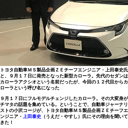
トヨタ自動車ＭＳ製品企画ＺＥチーフエンジニア・上田泰史氏
と、９月１７日に発売となった新型カローラ。先代のセダンは
カローラアクシオという名前だったが、今回の１２代目からカ
ローラという呼び名になった
９月１７日にフルモデルチェンジしたカローラ。その大変身が
チマタの話題を集めている。ということで、自動車ジャーナリ
ストの小沢コージが、トヨタ自動車ＭＳ製品企画ＺＥチーフエ
ンジニア・
上田泰史
（うえだ・やすし）氏にその理由を聞いて
きた！