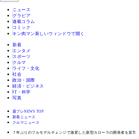
ニュース
グラビア
連載コラム
コミック
キン肉マン
新しいウィンドウで開く
新着
エンタメ
スポーツ
クルマ
ライフ・文化
社会
政治・国際
経済・ビジネス
IT・科学
写真
週プレNEWS TOP
新着ニュース
クルマニュース
７年ぶりのフルモデルチェンジで激変した新型カローラの開発者を直撃