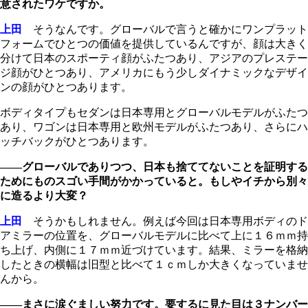
意されたワケですか。
上田
そうなんです。グローバルで言うと確かにワンプラット
フォームでひとつの価値を提供しているんですが、顔は大きく
分けて日本のスポーティ顔がふたつあり、アジアのプレステー
ジ顔がひとつあり、アメリカにもう少しダイナミックなデザイ
ンの顔がひとつあります。
ボディタイプもセダンは日本専用とグローバルモデルがふたつ
あり、ワゴンは日本専用と欧州モデルがふたつあり、さらにハ
ッチバックがひとつあります。
――グローバルでありつつ、日本も捨ててないことを証明する
ためにものスゴい手間がかかっていると。もしやイチから別々
に造るより大変？
上田
そうかもしれません。例えば今回は日本専用ボディのド
アミラーの位置を、グローバルモデルに比べて上に１６ｍｍ持
ち上げ、内側に１７
ｍｍ
近づけています。結果、ミラーを格納
したときの横幅は旧型と比べて１ｃｍしか大きくなっていませ
んから。
――まさに涙ぐましい努力です。要するに見た目は３ナンバー