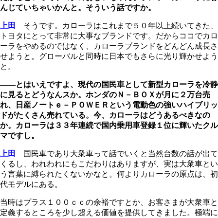
んじていちゃいかんと。そういう話ですか。
上田
そうです。カローラはこれまで５０年以上続いてきた、
トヨタにとって非常に大事なブランドです。だからココでカロ
ーラをやめるのではなく、カローラブランドをどんどん成長さ
せようと。グローバルと同時に日本でもさらに光り輝かせよう
と。
――とはいえですよ、現代の国民車として新型カローラを冷静
に見るとどうなんスか。ホンダのＮ－ＢＯＸが月に２万台売
れ、日産ノートｅ
－
ＰＯＷＥＲという電動色の強いハイブリッ
ドがたくさん売れている。今、カローラはどうあるべきなの
か。カローラは３３年連続で国内乗用車登録１位に輝いたクル
マですし。
上田
国民車であり大衆車って話でいくと当然台数の話が出て
くるし、われわれにもこだわりはありますが、実は大衆車とい
う言葉に縛られたくないかなと。何よりカローラの原点は、初
代モデルにある。
当時はプラス１００ｃｃの余裕ですとか、お客さまが大衆車と
定義するところを少し超える価値を提供してきました。極端に