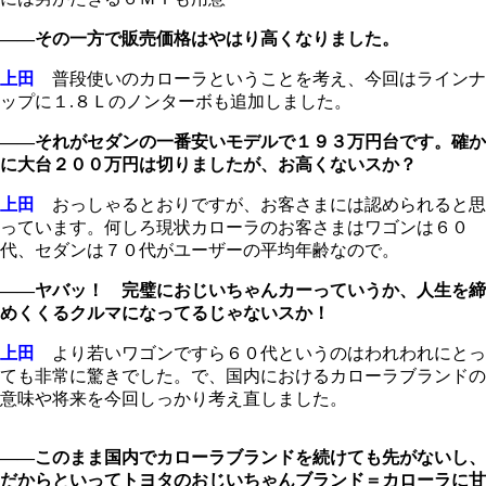
――その一方で販売価格はやはり高くなりました。
上田
普段使いのカローラということを考え、今回はラインナ
ップに１.８Ｌのノンターボも追加しました。
――それがセダンの一番安いモデルで１９３万円台です。確か
に大台２００万円は切りましたが、お高くないスか？
上田
おっしゃるとおりですが、お客さまには認められると思
っています。何しろ現状カローラのお客さまはワゴンは６０
代、セダンは７０代がユーザーの平均年齢なので。
――ヤバッ！ 完璧におじいちゃんカーっていうか、人生を締
めくくるクルマになってるじゃないスか！
上田
より若いワゴンですら６０代というのはわれわれにとっ
ても非常に驚きでした。で、国内におけるカローラブランドの
意味や将来を今回しっかり考え直しました。
――このまま国内でカローラブランドを続けても先がないし、
だからといってトヨタのおじいちゃんブランド＝カローラに甘