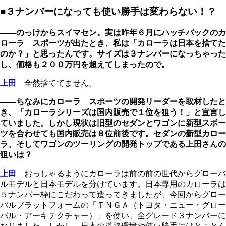
■３ナンバーになっても使い勝手は変わらない！？
――のっけからスイマセン。実は昨年６月にハッチバックのカ
ローラ スポーツが出たとき、私は「カローラは日本を捨てた
のか？」と思ったんです。サイズは３ナンバーになっちゃった
し、価格も２００万円を超えてしまったので。
上田
全然捨ててません。
――ちなみにカローラ スポーツの開発リーダーを取材したと
き、「カローラシリーズは国内販売で１位を狙う！」と宣言し
ていました。しかし現状は旧型のセダンとワゴンに新型スポー
ツを合わせても国内販売は８位前後です。セダンの新型カロー
ラ、そしてワゴンのツーリングの開発トップである上田さんの
狙いは？
上田
おっしゃるようにカローラは前の前の世代からグローバ
ルモデルと日本モデルを分けています。日本専用のカローラは
５ナンバー枠にこだわって造ってきましたが、今回からグロー
バルプラットフォームの「ＴＮＧＡ（トヨタ・ニュー・グロー
バル・アーキテクチャー）」を使い、全グレード３ナンバーに