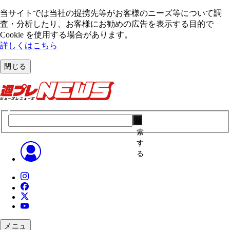
当サイトでは当社の提携先等がお客様のニーズ等について調
査・分析したり、お客様にお勧めの広告を表⽰する⽬的で
Cookie を使⽤する場合があります。
詳しくはこちら
閉じる
検
索
す
る
メニュ