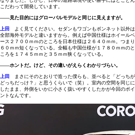
なりました。しかし、日本の道路環境や使い勝手にはとことん
こだわって開発しています。
――見た目的にはグローバルモデルと同じに見えますが。
上田
よく見てください。セダンもワゴンもボンネット以外は
全部海外モデルと違いますから。例えば中国仕様はホイールベ
ース２７００
ｍｍ
のところを日本仕様は２６４０
ｍｍ
。つまり
６０
ｍｍ
短くなっている。全幅も中国仕様が１７８０
ｍｍ
のと
ころを１７４５
ｍｍ
と３５
ｍｍ
狭くなっている。
――ホントだ。けど、その違いがえらくわかりづらい。
上田
まさにそのとおりで造った僕らも、並べると「どっちが
どっちだっけ？」と思うくらいで（笑）。室内の空間を同じに
したまま、外側をいかに小さく扱いやすくしたかが今回のポイ
ントなんです。