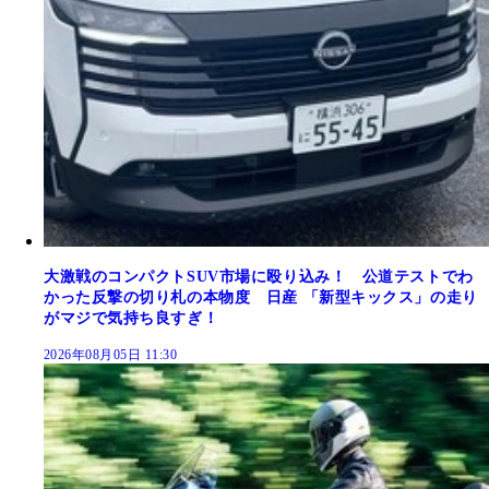
大激戦のコンパクトSUV市場に殴り込み！ 公道テストでわ
かった反撃の切り札の本物度 日産 「新型キックス」の走り
がマジで気持ち良すぎ！
2026年08月05日 11:30