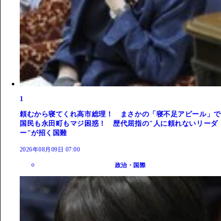
1
頼むから寝てくれ高市総理！ まさかの「寝不足アピール」で
国民も永田町もマジ困惑！ 歴代屈指の"人に頼れないリーダ
ー"が招く国難
2026年08月09日 07:00
政治・国際