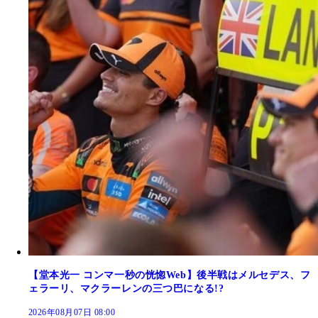
【堂本光一 コンマ一秒の恍惚Web】後半戦はメルセデス、フ
ェラーリ、マクラーレンの三つ巴になる!?
2026年08月07日 08:00