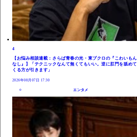
4
【お悩み相談連載：さらば青春の光・東ブクロの『こわいもん
なし』】「テクニックなんて無くてもいい。逆に肛門を舐めて
くる方が引きます」
2026年08月07日 17:30
エンタメ