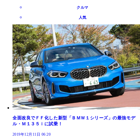
クルマ
人気
全面改良でＦＦ化した新型「ＢＭＷ１シリーズ」の最強モデ
ル・Ｍ１３５ｉに試乗！
2019年12月11日 06:20