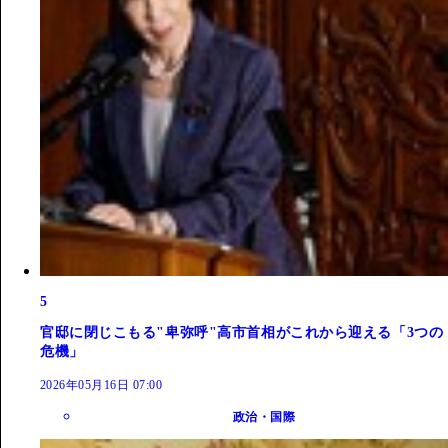
5
官邸に閉じこもる"卑弥呼"高市首相がこれから迎える「3つの
危機」
2026年05月16日 07:00
政治・国際