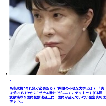
2
高市政権"それ急ぐ必要ある？"問題の不穏な力学とは？ 「実
は党内でひそかに"サナエ離れ"が......」。テキトーすぎる国
旗損壊罪＆国民投票法改正に、国民が望んでいない皇室典範改
正まで...