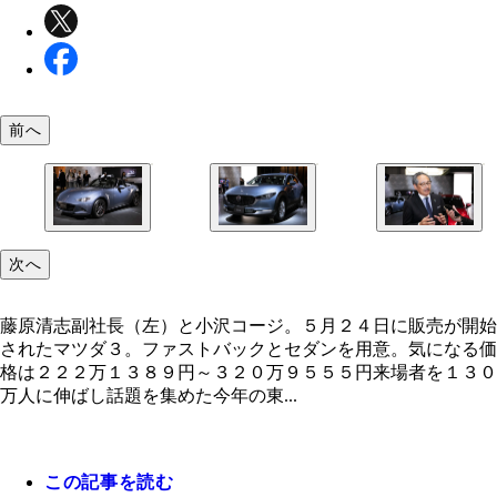
前へ
【ロードスター】今年、生誕３０周年を迎えたロー
【ＣＸ‐３０】１０月２４日に国内発売となったク
藤原副社長から「マツダ３はファストバックもいい
次へ
ターは改良モデルを展示。新色などが追加された
ーバーＳＵＶ。エンジンはガソリンとディーゼル
ど、セダンの車高を落とすと、コレがホントにカッ
い！」としびれる発言も飛び出した
藤原清志副社長（左）と小沢コージ。５月２４日に販売が開始
されたマツダ３。ファストバックとセダンを用意。気になる価
格は２２２万１３８９円～３２０万９５５５円来場者を１３０
万人に伸ばし話題を集めた今年の東...
この記事を読む