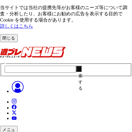
当サイトでは当社の提携先等がお客様のニーズ等について調
査・分析したり、お客様にお勧めの広告を表⽰する⽬的で
Cookie を使⽤する場合があります。
詳しくはこちら
閉じる
検
索
す
る
メニュ