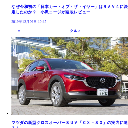
なぜ令和初の「日本カー・オブ・ザ・イヤー」はＲＡＶ４に決
定したのか？ 小沢コージが速攻レビュー
2019年12月06日 19:45
クルマ
マツダの新型クロスオーバーＳＵＶ「ＣＸ－３０」の実力に迫