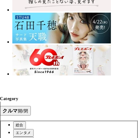
Category
クルマ
開/閉
総合
エンタメ