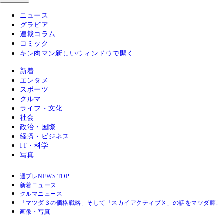
ニュース
グラビア
連載コラム
コミック
キン肉マン
新しいウィンドウで開く
新着
エンタメ
スポーツ
クルマ
ライフ・文化
社会
政治・国際
経済・ビジネス
IT・科学
写真
週プレNEWS TOP
新着ニュース
クルマニュース
「マツダ３の価格戦略」そして「スカイアクティブⅩ」の話をマツダ藤
画像・写真