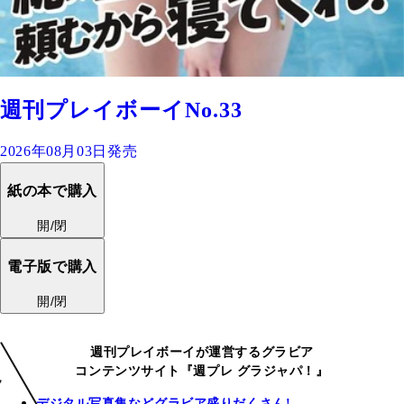
週刊プレイボーイNo.33
2026年08月03日発売
紙の本で購入
開/閉
電子版で購入
開/閉
週刊プレイボーイが運営するグラビア
コンテンツサイト『週プレ グラジャパ！』
デジタル写真集などグラビア盛りだくさん!