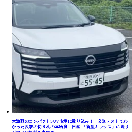
大激戦のコンパクトSUV市場に殴り込み！ 公道テストでわ
かった反撃の切り札の本物度 日産 「新型キックス」の走り