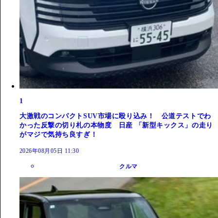
1
大激戦のコンパクトSUV市場に殴り込み！ 公道テストでわ
かった反撃の切り札の本物度 日産 「新型キックス」の走り
がマジで気持ち良すぎ！
2026年08月05日 11:30
クルマ