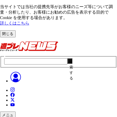
当サイトでは当社の提携先等がお客様のニーズ等について調
査・分析したり、お客様にお勧めの広告を表⽰する⽬的で
Cookie を使⽤する場合があります。
詳しくはこちら
閉じる
検
索
す
る
メニュ