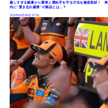
厳しすぎる酷暑から愛車と運転手を守る方法を徹底取材！ 車
内に"置き忘れ厳禁"の製品とは...？
2026年08月08日 07:00