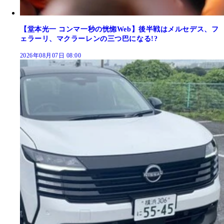
【堂本光一 コンマ一秒の恍惚Web】後半戦はメルセデス、フ
ェラーリ、マクラーレンの三つ巴になる!?
2026年08月07日 08:00