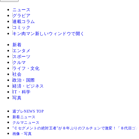
ニュース
グラビア
連載コラム
コミック
キン肉マン
新しいウィンドウで開く
新着
エンタメ
スポーツ
クルマ
ライフ・文化
社会
政治・国際
経済・ビジネス
IT・科学
写真
週プレNEWS TOP
新着ニュース
クルマニュース
"Ｃセグメントの絶対王者"が８年ぶりのフルチェンで激変！「８代目ゴ
画像・写真