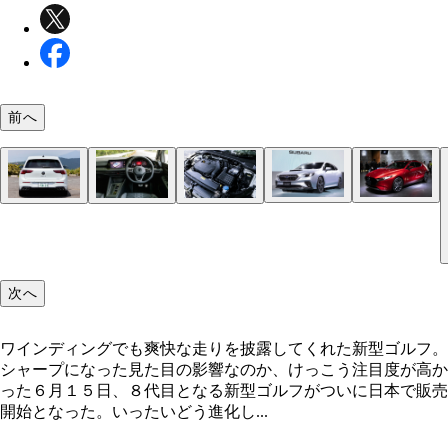
前へ
スバル「レヴォーグ」発売：２０２０年１０月、価
マツダ「マツダ３ファストバック」発売：２０１９
世界のベンチマーク・フォルクスワーゲン「ゴルフ
全長４２９５㎜×全幅１７９０㎜×全高１４７５㎜
荷室容量は３８０Ｌ。分割可倒式のリアシートを折
全車標準の「デジタル・コックピット・プロ」は、
今回、試乗したのは１．５Ｌの直４モデル。ＤＯＨ
３１０万２０００～４０９万２０００円、値引き：
月 価格：２２２万１３８９～３６８万８４６３円
発売：２０２１年６月、価格：２９１万６０００～
モデルより全長は３０㎜長くなったが、全幅は１０
むと、積載量は最大で１２３７Ｌまで増加する。使
ゲーションマップなどを表示する液晶のフルデジタ
ーボエンジンに４８Ｖのマイルドハイブリッドシス
円、リセール：Ｂ。２０２０年１０月に２代目へフ
引き：３万円 リセール：Ｃ。インパクト抜群のス
５万５０００円、値引き：５万円、リセール：Ｂ＋
く、全高は５㎜低い
手は文句ナシの仕上がりだ
ーターだ
を組み合わせる
ェンしたスバルのレヴォーグ。エンジンは新開発の
リングと、マツダが誇る新世代エンジン「スカイア
年ぶりのフルモデルチェンジにより、内装・外装共
次へ
８？水平対向４気筒ターボを搭載する。パワーは１
ィブＸ」が魅力のマツダ３ファストバック。ちなみ
ポーティなデザインに一新され、実に若々しくなっ
ＰＳを誇る。ボンネットのエアダクトが男心を刺激
ツダ３は、アクセラの後継モデルである
ちなみに灯火類はフルＬＥＤだ
ワインディングでも爽快な走りを披露してくれた新型ゴルフ。
シャープになった見た目の影響なのか、けっこう注目度が高か
った６月１５日、８代目となる新型ゴルフがついに日本で販売
開始となった。いったいどう進化し...