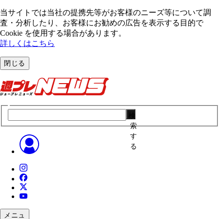
当サイトでは当社の提携先等がお客様のニーズ等について調
査・分析したり、お客様にお勧めの広告を表⽰する⽬的で
Cookie を使⽤する場合があります。
詳しくはこちら
閉じる
検
索
す
る
メニュ