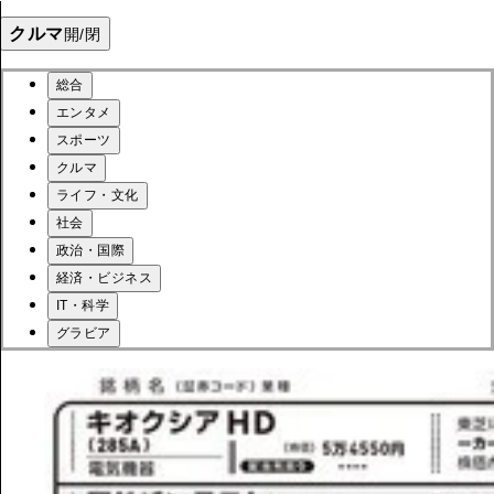
クルマ
開/閉
総合
エンタメ
スポーツ
クルマ
ライフ・文化
社会
政治・国際
経済・ビジネス
IT・科学
グラビア