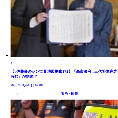
4
【#佐藤優のシン世界地図探索172】「高市幕府≒三代将軍家光
時代」が到来!?
2026年08月07日 07:00
政治・国際