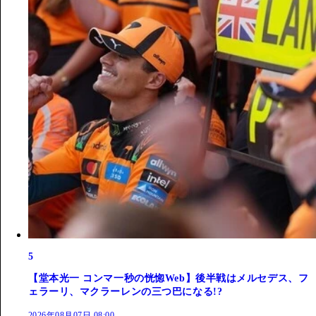
5
【堂本光一 コンマ一秒の恍惚Web】後半戦はメルセデス、フ
ェラーリ、マクラーレンの三つ巴になる!?
2026年08月07日 08:00