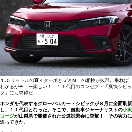
１.５リットルの直４ターボと６速ＭＴの相性が抜群。乗れば
わかるがチョー楽しい！ １１代目のコンセプト「爽快シビッ
ク」にも納得だ
ホンダを代表するグローバルカー・シビックが８月に全面刷新
し、１１代目となった。そこで、自動車ジャーナリストの
小沢
コージ
が山梨県で開催された公道試乗会に突撃！ その実力に
迫ってきた。