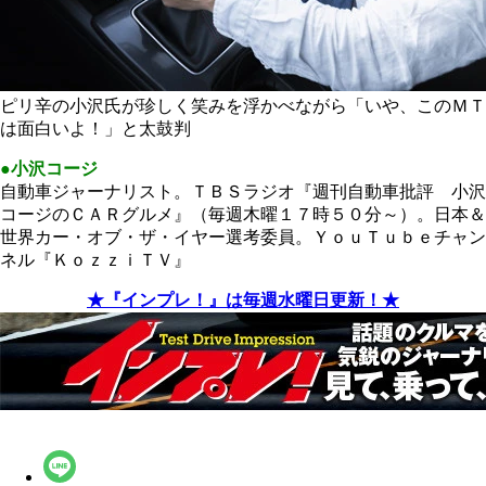
ピリ辛の小沢氏が珍しく笑みを浮かべながら「いや、このＭＴ
は面白いよ！」と太鼓判
●小沢コージ
自動車ジャーナリスト。ＴＢＳラジオ『週刊自動車批評 小沢
コージのＣＡＲグルメ』（毎週木曜１７時５０分～）。日本＆
世界カー・オブ・ザ・イヤー選考委員。ＹｏｕＴｕｂｅチャン
ネル『ＫｏｚｚｉＴＶ』
★『インプレ！』は毎週水曜日更新！★