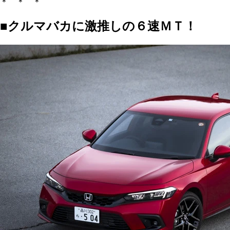
＊ ＊ ＊
■クルマバカに激推しの６速ＭＴ！