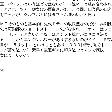
直、パワフルというほどではないが、６速ＭＴと組み合わされ
るとスポーツカー顔負けの面白さがある。今回、山梨県の山道
を走ったが、クルマバカにはタマらん味わいだと思う！
ＭＴそのものも基本的に先代モデルの改良型なのだが、高剛性
化と可動部のショートストローク化がなされ、「オマエはフェ
ラーリか！」と言いたくなるほどシフト操作がコキコキ決ま
る！ しかもエンジンパワーがありすぎないのがイイ！ 排気
量が１.５リットルということもあり１０００回転付近でトル
クが落ち込むが、素早く最適ギアに叩き込むとマジで爽快！
実に楽しいのだ。