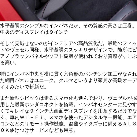
水平基調のシンプルなインパネだが、その質感の高さは圧巻。
中央のディスプレイは９インチ
そして見逃せないのがインテリアの高品質化だ。最近のフィッ
トやヴェゼル同様、水平基調のスッキリデザインで、随所にピ
アノブラックパネルやソフト樹脂が使われており質感がすこぶ
る高い。
特にインパネ中央を横に貫く六角形のパンチング加工がなされ
た網目パネルはユニーク。クルマというより家具か高級オーデ
ィオみたいで斬新だ。
また新型シビックは走るスマホ化も進んでおり、ヴェゼルが採
用した最新ホンダコネクトを搭載。インパネセンターに見やす
くてキレイな９インチ大画面ディスプレイを用意するだけでな
く、車内Ｗｉ－Ｆｉ、スマホを使ったデジタルキー機能、エア
コンなどのリモート操作機能、盗難やイタズラに備えるＡＬＳ
ＯＫ駆けつけサービスなども用意。