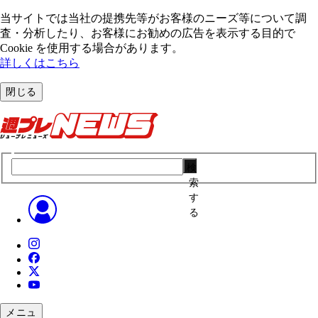
当サイトでは当社の提携先等がお客様のニーズ等について調
査・分析したり、お客様にお勧めの広告を表⽰する⽬的で
Cookie を使⽤する場合があります。
詳しくはこちら
閉じる
検
索
す
る
メニュ