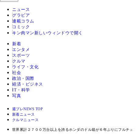
ニュース
グラビア
連載コラム
コミック
キン肉マン
新しいウィンドウで開く
新着
エンタメ
スポーツ
クルマ
ライフ・文化
社会
政治・国際
経済・ビジネス
IT・科学
写真
週プレNEWS TOP
新着ニュース
クルマニュース
世界累計２７００万台以上を誇るホンダのドル箱が６年ぶりにフルチェ