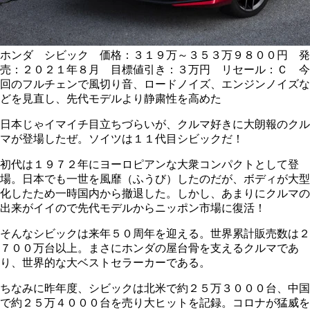
ホンダ シビック 価格：３１９万～３５３万９８００円 発
売：２０２１年８月 目標値引き：３万円 リセール：Ｃ 今
回のフルチェンで風切り音、ロードノイズ、エンジンノイズな
どを見直し、先代モデルより静粛性を高めた
日本じゃイマイチ目立ちづらいが、クルマ好きに大朗報のクル
マが登場したぜ。ソイツは１１代目シビックだ！
初代は１９７２年にヨーロピアンな大衆コンパクトとして登
場。日本でも一世を風靡（ふうび）したのだが、ボディが大型
化したため一時国内から撤退した。しかし、あまりにクルマの
出来がイイので先代モデルからニッポン市場に復活！
そんなシビックは来年５０周年を迎える。世界累計販売数は２
７００万台以上。まさにホンダの屋台骨を支えるクルマであ
り、世界的な大ベストセラーカーである。
ちなみに昨年度、シビックは北米で約２５万３０００台、中国
で約２５万４０００台を売り大ヒットを記録。コロナが猛威を