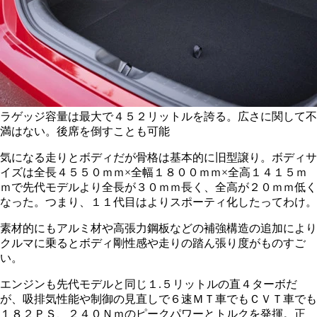
ラゲッジ容量は最大で４５２リットルを誇る。広さに関して不
満はない。後席を倒すことも可能
気になる走りとボディだが骨格は基本的に旧型譲り。ボディサ
イズは全長４５５０ｍｍ×全幅１８００ｍｍ×全高１４１５ｍ
ｍで先代モデルより全長が３０ｍｍ長く、全高が２０ｍｍ低く
なった。つまり、１１代目はよりスポーティ化したってわけ。
素材的にもアルミ材や高張力鋼板などの補強構造の追加により
クルマに乗るとボディ剛性感や走りの踏ん張り度がものすご
い。
エンジンも先代モデルと同じ１.５リットルの直４ターボだ
が、吸排気性能や制御の見直しで６速ＭＴ車でもＣＶＴ車でも
１８２ＰＳ、２４０Ｎｍのピークパワーとトルクを発揮。正