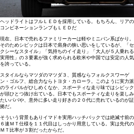
ヘッドライトはフルＬＥＤを採用している。もちろん、リアの
コンビネーションランプもＬＥＤだ
現在、日本で売れるファミリーカーは軽やミニバン系ばかり。
そのためシビックは日本で肩身の狭い思いをしているが、「セ
クシーなスタイル」「気持ちのイイ走り」「大人が５人乗れる
実用性」の３要素が強く求められる欧米や中国では安定の人気
を誇っている。
スタイルならマツダのマツダ３、質感ならフォルクスワーゲ
ン・ゴルフ、総合力ならトヨタ・カローラ。このように実力派
のライバルがひしめくなか、スポーティな走り味ではシビック
が頭ひとつ抜け出ている。日本でもスポーティな走りを楽しみ
たいパパや、意外に多い走り好きの２０代に売れているのが証
拠だ。
そういう背景もありイマドキ実用ハッチバックでは絶滅寸前の
６速ＭＴ仕様を１１代目はしっかり用意している。実は先代の
ＭＴ比率が３割だったからだ。