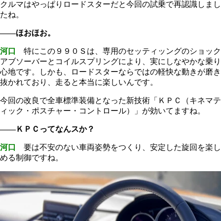
クルマはやっぱりロードスターだと今回の試乗で再認識しまし
たね。
――ほおほお。
河口
特にこの９９０Ｓは、専用のセッティッングのショック
アブソーバーとコイルスプリングにより、実にしなやかな乗り
心地です。しかも、ロードスターならではの軽快な動きが磨き
抜かれており、走ると本当に楽しいんです。
今回の改良で全車標準装備となった新技術「ＫＰＣ（キネマテ
ィック・ポスチャー・コントロール）」が効いてますね。
――ＫＰＣってなんスか？
河口
要は不安のない車両姿勢をつくり、安定した旋回を楽し
める制御ですね。