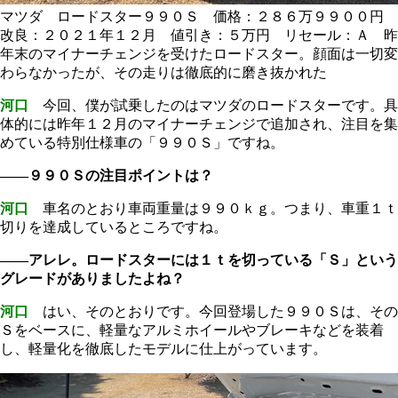
マツダ ロードスター９９０Ｓ 価格：２８６万９９００円
改良：２０２１年１２月 値引き：５万円 リセール：Ａ 昨
年末のマイナーチェンジを受けたロードスター。顔面は一切変
わらなかったが、その走りは徹底的に磨き抜かれた
河口
今回、僕が試乗したのはマツダのロードスターです。具
体的には昨年１２月のマイナーチェンジで追加され、注目を集
めている特別仕様車の「９９０Ｓ」ですね。
――９９０Ｓの注目ポイントは？
河口
車名のとおり車両重量は９９０ｋｇ。つまり、車重１ｔ
切りを達成しているところですね。
――アレレ。ロードスターには１ｔを切っている「Ｓ」という
グレードがありましたよね？
河口
はい、そのとおりです。今回登場した９９０Ｓは、その
Ｓをベースに、軽量なアルミホイールやブレーキなどを装着
し、軽量化を徹底したモデルに仕上がっています。