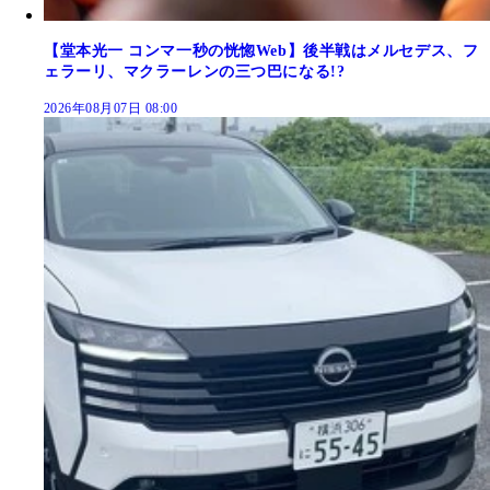
【堂本光一 コンマ一秒の恍惚Web】後半戦はメルセデス、フ
ェラーリ、マクラーレンの三つ巴になる!?
2026年08月07日 08:00