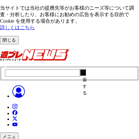
当サイトでは当社の提携先等がお客様のニーズ等について調
査・分析したり、お客様にお勧めの広告を表⽰する⽬的で
Cookie を使⽤する場合があります。
詳しくはこちら
閉じる
検
索
す
る
メニュ