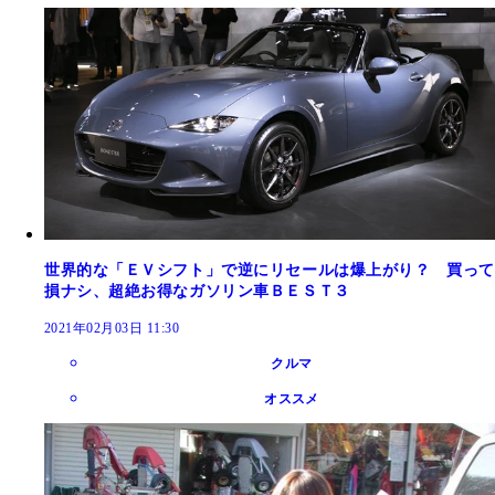
世界的な「ＥＶシフト」で逆にリセールは爆上がり？ 買って
損ナシ、超絶お得なガソリン車ＢＥＳＴ３
2021年02月03日 11:30
クルマ
オススメ