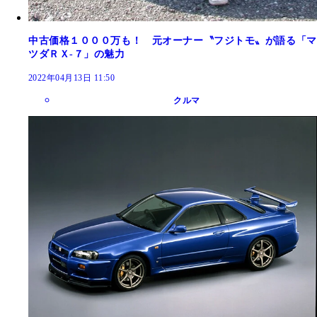
中古価格１０００万も！ 元オーナー〝フジトモ〟が語る「マ
ツダＲＸ‐７」の魅力
2022年04月13日 11:50
クルマ