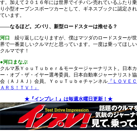
す。加えて２０１６年には世界でイチバン売れているふたり乗
り小型オープンスポーツカーとして、ギネスブックに認定され
ています。
――なるほど。ズバリ、新型ロードスターは推せる？
河口
繰り返しになりますが、僕はマツダのロードスターが世
界で一番楽しいクルマだと思っています。一度は乗ってほしい
クルマです！
●河口まなぶ
クルマ系ＹｏｕＴｕｂｅｒ＆モータージャーナリスト。日本カ
ー・オブ・ザ・イヤー選考委員。日本自動車ジャーナリスト協
会（ＡＪＡＪ）会員。ＹｏｕＴｕｂｅチャンネル
『ＬＯＶＥＣ
ＡＲＳ！ＴＶ！』
★『インプレ！』は毎週水曜日更新！★