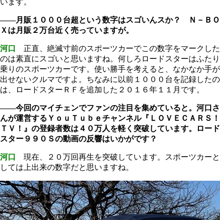
います。
――月販１０００台超という数字はスゴいんスか？ Ｎ－ＢＯ
Ｘは月販２万台近く売っていますが。
河口
正直、絶滅寸前のスポーツカーでこの数字をマークした
のは素直にスゴいと思いますね。何しろロードスターはふたり
乗りのスポーツカーです。使い勝手を考えると、なかなか手が
出せないクルマですよ。ちなみに以前１０００台を記録したの
は、ロードスターＲＦを追加した２０１６年１１月です。
――今回のマイチェンでファンの注目を集めていると。河口さ
んが運営するＹｏｕＴｕｂｅチャンネル『ＬＯＶＥＣＡＲＳ！
ＴＶ！』の登録者数は４０万人を軽く突破しています。ロード
スター９９０Ｓの動画の反響はいかがです？
河口
現在、２０万回再生を突破しています。スポーツカーと
しては上出来の数字だと思いますね。