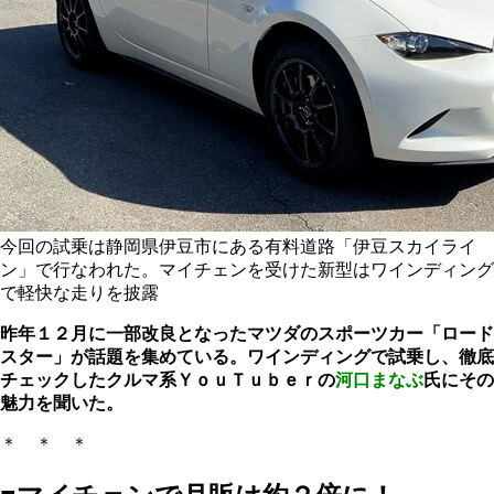
今回の試乗は静岡県伊豆市にある有料道路「伊豆スカイライ
ン」で行なわれた。マイチェンを受けた新型はワインディング
で軽快な走りを披露
昨年１２月に一部改良となったマツダのスポーツカー「ロード
スター」が話題を集めている。ワインディングで試乗し、徹底
チェックしたクルマ系ＹｏｕＴｕｂｅｒの
河口まなぶ
氏にその
魅力を聞いた。
＊ ＊ ＊