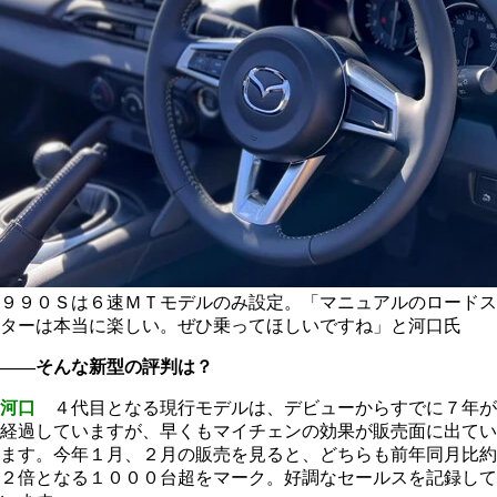
９９０Ｓは６速ＭＴモデルのみ設定。「マニュアルのロードス
ターは本当に楽しい。ぜひ乗ってほしいですね」と河口氏
――そんな新型の評判は？
河口
４代目となる現行モデルは、デビューからすでに７年が
経過していますが、早くもマイチェンの効果が販売面に出てい
ます。今年１月、２月の販売を見ると、どちらも前年同月比約
２倍となる１０００台超をマーク。好調なセールスを記録して