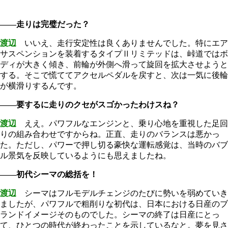
――走りは完璧だった？
渡辺
いいえ、走行安定性は良くありませんでした。特にエア
サスペンションを装着するタイプⅡリミテッドは、峠道ではボ
ディが大きく傾き、前輪が外側へ滑って旋回を拡大させようと
する。そこで慌ててアクセルペダルを戻すと、次は一気に後輪
が横滑りするんです。
――要するに走りのクセがスゴかったわけスね？
渡辺
ええ。パワフルなエンジンと、乗り心地を重視した足回
りの組み合わせですからね。正直、走りのバランスは悪かっ
た。ただし、パワーで押し切る豪快な運転感覚は、当時のバブ
ル景気を反映しているようにも思えましたね。
――初代シーマの総括を！
渡辺
シーマはフルモデルチェンジのたびに勢いを弱めていき
ましたが、パワフルで粗削りな初代は、日本における日産のブ
ランドイメージそのものでした。シーマの終了は日産にとっ
て、ひとつの時代が終わったことを示しているなと。夢を見さ