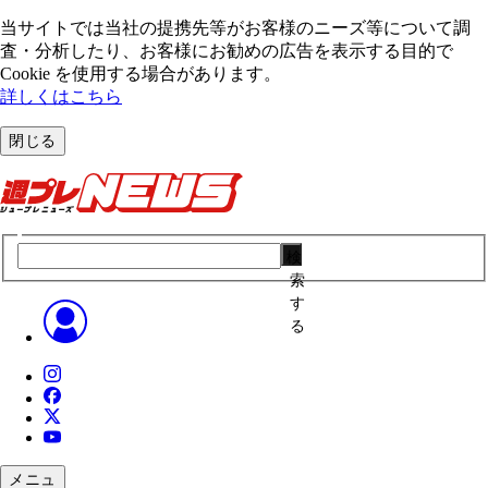
当サイトでは当社の提携先等がお客様のニーズ等について調
査・分析したり、お客様にお勧めの広告を表⽰する⽬的で
Cookie を使⽤する場合があります。
詳しくはこちら
閉じる
検
索
す
る
メニュ