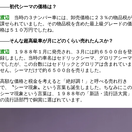
――初代シーマの価格は？
渡辺
当時の３ナンバー車には、卸売価格に２３％の物品税が
課せられていました。その物品税を含めた最上級グレードの価
格は５１０万円でしたね。
――そんな超高級車が月にどのくらい売れたんスか？
渡辺
１９８８年１月に発売され、３月には約６５００台を登
録しました。当時の車名はセドリックシーマ、グロリアシーマ
でしたが、この台数にはセドリックとグロリアは含まれていま
せん。シーマだけで約６５００台を売りました。
高額な価格と税金を考えると「絶好調！」と呼べる売れ行き
で、〝シーマ現象〟という言葉も誕生しました。ちなみにこの
シーマ現象という言葉は、１９８８年の「新語・流行語大賞」
の流行語部門で銅賞に選ばれています。