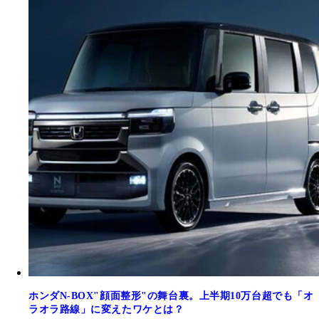
ホンダN-BOX"顔面整形"の舞台裏。上半期10万台超でも「オ
ラオラ路線」に変えたワケとは？