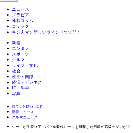
ニュース
グラビア
連載コラム
コミック
キン肉マン
新しいウィンドウで開く
新着
エンタメ
スポーツ
クルマ
ライフ・文化
社会
政治・国際
経済・ビジネス
IT・科学
写真
週プレNEWS TOP
新着ニュース
クルマニュース
シーマが生産終了。バブル時代に一世を風靡した日産の高級セダンがド