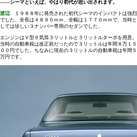
――シーマといえば、やはり初代が思い出されます。
渡辺
１９８８年に発売された初代シーマのインパクトは強烈
でした。全長は４８９０ｍｍ、全幅は１７７０ｍｍで、当時と
しては珍しい３ナンバー専用のセダンでした。
エンジンはＶ型６気筒３リットルと３リットルターボを用意。
当時の自動車税は改正前だったので３リットルは年間８万１５
００円でした。ちなみに現在の３リットルの自動車税は年間５
万円です。