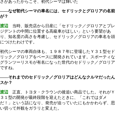
さがあったからこそ、初代シーマは輝いた
――なぜ初代シーマの車名には、セドリックとグロリアの名前
が？
渡辺
当時、販売店から日産に「セドリック／グロリアとプレ
ジデントの中間に位置する高級車がほしい」という要望があ
り、知名度の高さを考慮し、セドリック／グロリアの車名を頭
につけたわけです。
初代シーマの車両自体も、１９８７年に登場したＹ３１型セド
リック／グロリアをベースに開発されています。スポーティな
グランツーリスモが有名になった世代のセドリック／グロリア
ですね。
――それまでのセドリック／グロリアはどんなクルマだったん
スか？
渡辺
正直、トヨタ・クラウンの後追い商品でした。それがＹ
３１型の開発が最終段階を迎えたときに、「これではダメ
だ！」という話になり、発売が迫っていたにもかかわらず、思
い切って外観をガラリと変えた。