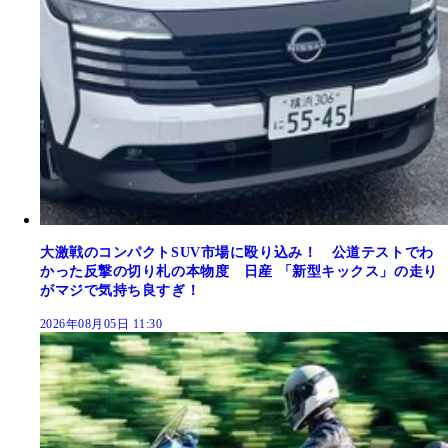
大激戦のコンパクトSUV市場に殴り込み！ 公道テストでわ
かった反撃の切り札の本物度 日産 「新型キックス」の走り
がマジで気持ち良すぎ！
2026年08月05日 11:30