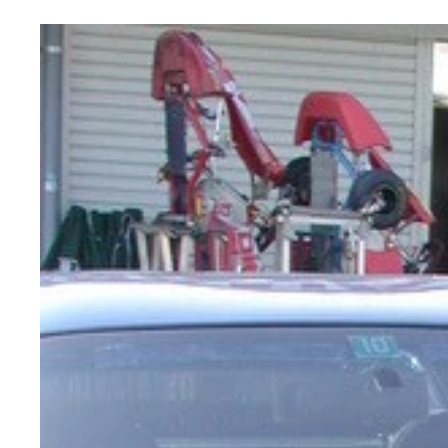
ロータリーの名車⑤マツダ「RX‐7」1991年に発
終了が決定。24年続いたセブンの歴史に幕を閉じ
ロータリーの名車④マツダ 「ユーノスコスモ」19
ロータリーの名車⑥マツダ「RX‐8」2003年にデ
マツダ 「デミオEV」2012年にリース販売。渡
マツダ「MX‐30 e‐SKYACTIV R‐EV」
ロータリーの名車①マツダ「コスモスポーツ」世界初
マツダが11年ぶりに市販車に搭載することを決め
コンパクトで軽い特性のあるロータリーエンジンを
ロータリーの名車②マツダ「サバンナRX‐7」19
ロータリーの名車③マツダ「787B」マツダのロー