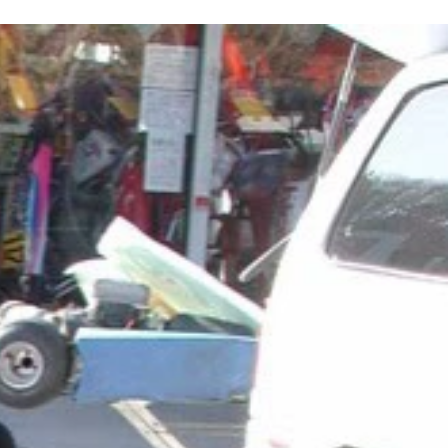
。熟成に熟成を重ねた名車だが、環境規制などもあり2002年8月
ターエンジンにツインターボを搭載。最高出力は280馬力をマ
れが最後のロータリーエンジンとなった。生産台数は約19万台
ンを発電専用にした試作車に試乗している
インハイブリッドモデル。欧州では予約を開始。日本でも発売予定だ
ツ。1963年の東京モーターショーで初公開。販売開始は196
。小型で出力が高い
することが可能になった
リーの性能を発揮し、高回転まで軽やかに吹き上がることで有名だ
1年に開催された第59回のル・マン24時間レースで優勝