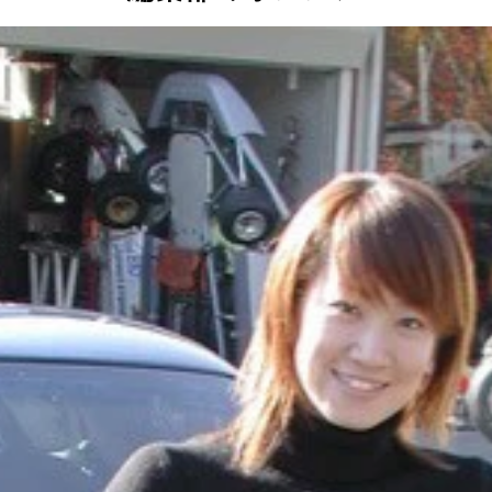
売となった3代目RX‐7は、名前から「サバンナ」の名称が外れた
ることに。現在もその人気は根強く中古価格は絶賛高騰中
90年に誕生したユーノスコスモ。量産車ととして世界初の3ロー
ビュー。観音開きのドアが話題に。2012年に生産を終了し、こ
辺氏は13年にこのデミオEVをベースにした、ロータリーエンジ
ロータリーエンジンを発電機として使うのが、「MX-30」のプラグ
となる2ローターのロータリーエンジンを搭載したコスモスポー
たロータリーエンジン。三角形のローターが回転するのが特徴
発電機として使用することで、高出力の大きなモーターを搭載
78年に誕生した初代はサバンナRX-7と呼ばれていた。ロータ
タリーエンジンを搭載するレースカーの集大成として誕生。199