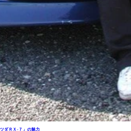
ツダＲＸ‐７」の魅力