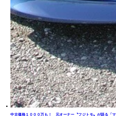
中古価格１０００万も！ 元オーナー〝フジトモ〟が語る「マ