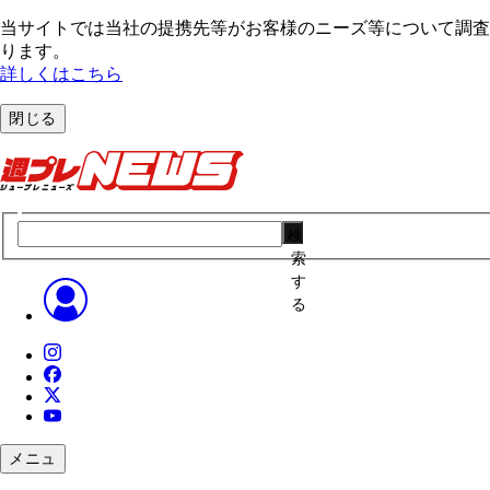
当サイトでは当社の提携先等がお客様のニーズ等について調査・
ります。
詳しくはこちら
閉じる
検
索
す
る
メニュ