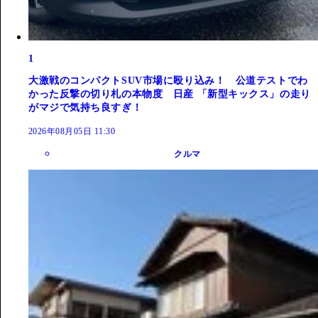
1
大激戦のコンパクトSUV市場に殴り込み！ 公道テストでわ
かった反撃の切り札の本物度 日産 「新型キックス」の走り
がマジで気持ち良すぎ！
2026年08月05日 11:30
クルマ