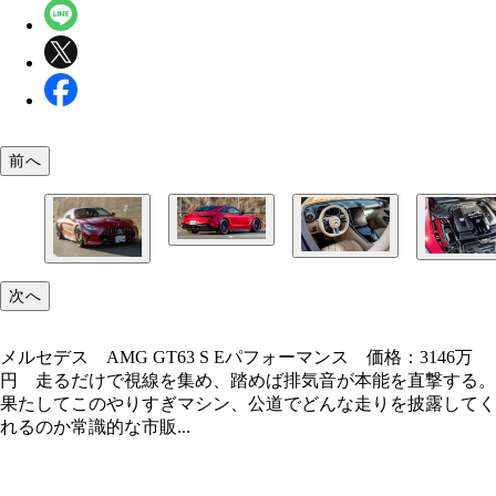
前へ
ボディサイズは全長4730mm×全幅1985mm×全高
1355mm。数値以上に、近づくだけで誰もがわかる
いオーラ」を放っている
11.9インチの縦型モニターに12.3インチのデジタル
4.0リットル V8ツインターボ＋モーターで、816馬
ー、ナッパレザー仕立ての電動14ウェイシート。
メルセデス AMG GT63 S Eパフォーマンス 価格
1420Nmという、もはや市販車の一線を越えた出力
次へ
なインテリア
3146万円 走るだけで視線を集め、踏めば排気音
システム
を直撃する。果たしてこのやりすぎマシン、公道で
メルセデス AMG GT63 S Eパフォーマンス 価格：3146万
な走りを披露してくれるのか
円 走るだけで視線を集め、踏めば排気音が本能を直撃する。
果たしてこのやりすぎマシン、公道でどんな走りを披露してく
れるのか常識的な市販...