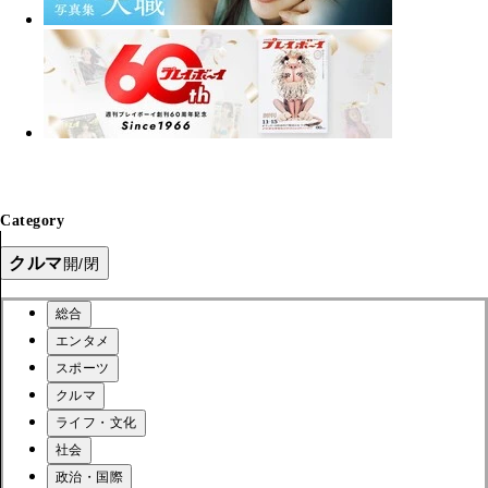
Category
クルマ
開/閉
総合
エンタメ
スポーツ
クルマ
ライフ・文化
社会
政治・国際