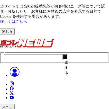
当サイトでは当社の提携先等がお客様のニーズ等について調
査・分析したり、お客様にお勧めの広告を表⽰する⽬的で
Cookie を使⽤する場合があります。
詳しくはこちら
閉じる
検
索
す
る
メニュ