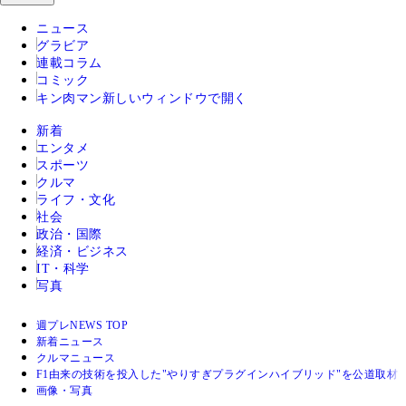
ニュース
グラビア
連載コラム
コミック
キン肉マン
新しいウィンドウで開く
新着
エンタメ
スポーツ
クルマ
ライフ・文化
社会
政治・国際
経済・ビジネス
IT・科学
写真
週プレNEWS TOP
新着ニュース
クルマニュース
F1由来の技術を投入した"やりすぎプラグインハイブリッド"を公道取材！ 
画像・写真