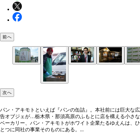
前へ
“カフェもできるオシャレなパン屋を作りたい！”。
社員同士の感謝の気持ちを“見える化”する「ありが
パン・アキモトといえば『パンの缶詰』。本社前に
秋元社長の長男・信彦氏がパン・アキモトの次代を
社員のアイデアを形にした石窯パン工房「きらむぎ
カード」がピリピリしがちな職場に爽やかな風を吹
大な広告オブジェが…
んでいる
次へ
パン・アキモトといえば『パンの缶詰』。本社前には巨大な広
告オブジェが…栃木県・那須高原のふもとに店を構える小さな
ベーカリー、パン・アキモトがホワイト企業たるゆえんは、ひ
とつに同社の事業そのものにある。...