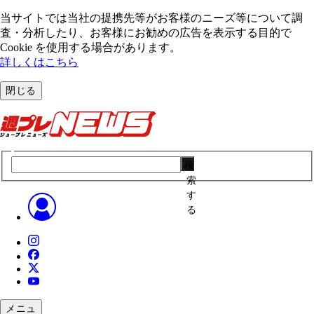
当サイトでは当社の提携先等がお客様のニーズ等について調
査・分析したり、お客様にお勧めの広告を表⽰する⽬的で
Cookie を使⽤する場合があります。
詳しくはこちら
閉じる
検
索
す
る
メニュ