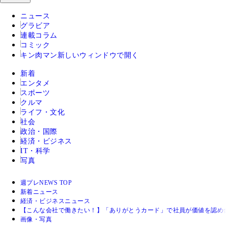
ニュース
グラビア
連載コラム
コミック
キン肉マン
新しいウィンドウで開く
新着
エンタメ
スポーツ
クルマ
ライフ・文化
社会
政治・国際
経済・ビジネス
IT・科学
写真
週プレNEWS TOP
新着ニュース
経済・ビジネスニュース
【こんな会社で働きたい！】「ありがとうカード」で社員が価値を認め合
画像・写真