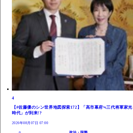
4
【#佐藤優のシン世界地図探索172】「高市幕府≒三代将軍家光
時代」が到来!?
2026年08月07日 07:00
政治・国際