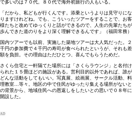
で多いのは７０代。８０代で海外初旅行の人もいる。
「だから、私どもが行くんです。添乗というよりは見守りにな
りますけれどね。でも、こういったツアーをすることで、お客
様たちと改めてゆっくりと話ができるので、人生の先輩たちが
歩んできた道のりをより深く理解できるんです」（福田常務）
国内ツアーでも以前、実施した築地ツアーは大人気だった。２
千円の参加費で４千円の寿司が食べられたというが、それも差
額を負担。その理由はただひとつ、喜んでもらうためだ。
さくら住宅と一軒隔てた場所には「さくらラウンジ」と名付け
られた１５畳ほどの施設がある。営利目的以外であれば、誰が
どんな活動をしてもいい。写真展、絵画展、サークル活動、料
理教室…等々。地区の中で住民がゆったり集える場所がないと
の背景から、地域住民への恩返しをしたいとの思いで０８年に
開設した。