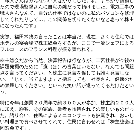
「職人さんはみんないい人ばかりでした。私、すっかり信頼し
たので現場監督さんに自宅の鍵だって預けました。電気工事の
職人さんなんて、自分の仕事ではないのに私のパソコンを修理
してくれたりして…。この関係を切りたくないなと思って株主
になったんです」
実際、福田常務の言ったことは本当だ。現在、さくら住宅では
ホテルの宴会場で株主総会をするが、ここで一流シェフによる
フルコースのフランス料理が振る舞われる。
株主総会だから当然、決算報告は行なうが、二宮社長が今後の
課題発掘のために「褒（ほ）め言葉はいらない。なんでも問題
点を言ってください」と株主に発言を促しても誰も発言しな
い。「じゃ、当てますよ」と指名しても「社長さん、健康のた
め禁煙してください」といった笑い話が返ってくるだけだとい
う。
特に今年は創業２０周年で約３００人が参加。株主約２００人
に加え、顧客、その家族、業者も招待されての楽しいものだっ
た。語り合い、住民によるミニコンサートも披露され、おいし
い料理まで食べさせてくれて、住民に言わせれば「株主総会は
同窓会です」。