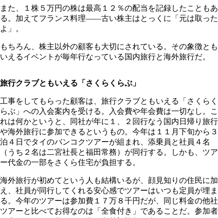
また、１株５万円の株は最高１２％の配当を記録したこともあ
る。加えてフランス料理――古い株主はとっくに「元は取った
よ」。
もちろん、株主以外の顧客も大切にされている。その象徴とも
いえるイベントが毎年行なっている国内旅行と海外旅行だ。
旅行クラブともいえる「さくらくらぶ」
工事をしてもらった顧客は、旅行クラブともいえる「さくらく
らぶ」への入会案内を受ける。入会費や年会費は一切なし。こ
れは何かというと、同社が年に１、２回行なう国内日帰り旅行
や海外旅行に参加できるというもの。今年は１１月下旬から３
泊４日でタイのバンコクツアーが組まれ、添乗員と社員４名
（うち２名は二宮社長と福田常務）が同行する。しかも、ツア
ー代金の一部をさくら住宅が負担する。
海外旅行が初めてという人も結構いるが、顔見知りの住民に加
え、社員が同行してくれる安心感でツアーはいつも定員が埋ま
る。今年のツアーは参加費１７万８千円だが、同じ料金の他社
ツアーと比べてお得なのは「全食付き」であることだ。参加者