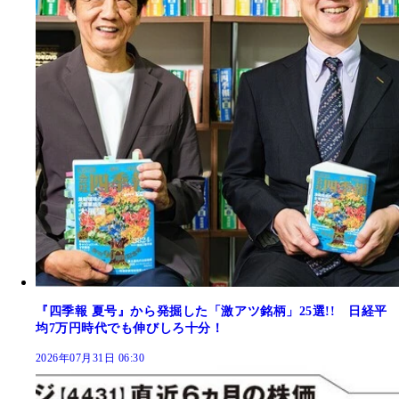
『四季報 夏号』から発掘した「激アツ銘柄」25選!! 日経平
均7万円時代でも伸びしろ十分！
2026年07月31日 06:30