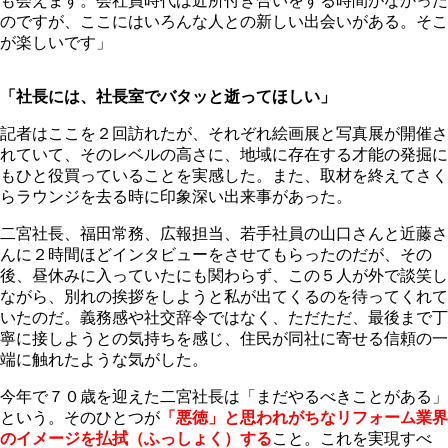
も会えます。会社員時代は近所付き合いをする時間がなかった
のですが、ここにはいろんな人との新しい出会いがある。そこ
が楽しいです」
「社長には、社長室でバタッと逝ってほしい」
記者はここを２回訪れたが、それぞれ絵画展と写真展が開催さ
れていて、そのレベルの高さに、地域に存在する才能の発掘に
もひと役買っていることを実感した。また、取材を終えてさく
らラウンジを去る時に印象深い出来事があった。
二宮社長、福田常務、広報担当、若手社員の山口さんと近藤さ
んに２時間ほどインタビューをさせてもらったのだが、その
後、昼休みに入っていたにも関わらず、この５人が外で談笑し
ながら、別れの挨拶をしようと私が出てくるのを待ってくれて
いたのだ。義務感や社交辞令ではなく、ただただ、最後まで丁
寧に接しようとの気持ちを感じ、住民が同社に寄せる信頼の一
端に触れたような気がした。
今年で７０歳を迎えた二宮社長は「まだやるべきことがある」
という。そのひとつが
「悪徳」と思われがちなリフォーム業界
のイメージを払拭（ふっしょく）する
こと。これを実現すべ