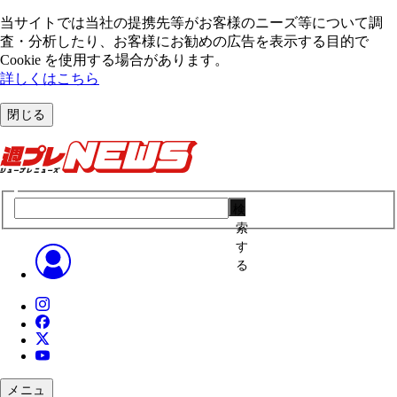
当サイトでは当社の提携先等がお客様のニーズ等について調
査・分析したり、お客様にお勧めの広告を表⽰する⽬的で
Cookie を使⽤する場合があります。
詳しくはこちら
閉じる
検
索
す
る
メニュ