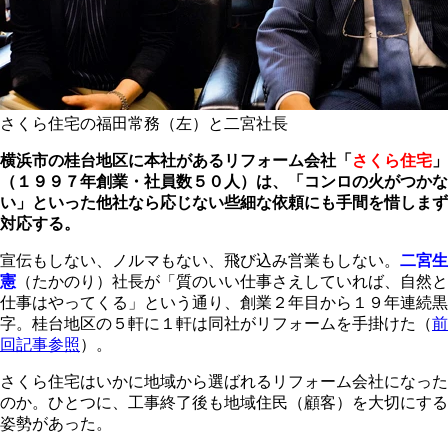
さくら住宅の福田常務（左）と二宮社長
横浜市の桂台地区に本社があるリフォーム会社「
さくら住宅
」
（１９９７年創業・社員数５０人）は、「コンロの火がつかな
い」といった他社なら応じない些細な依頼にも手間を惜しまず
対応する。
宣伝もしない、ノルマもない、飛び込み営業もしない。
二宮生
憲
（たかのり）社長が「質のいい仕事さえしていれば、自然と
仕事はやってくる」という通り、創業２年目から１９年連続黒
字。桂台地区の５軒に１軒は同社がリフォームを手掛けた（
前
回記事参照
）。
さくら住宅はいかに地域から選ばれるリフォーム会社になった
のか。ひとつに、工事終了後も地域住民（顧客）を大切にする
姿勢があった。