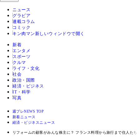
ニュース
グラビア
連載コラム
コミック
キン肉マン
新しいウィンドウで開く
新着
エンタメ
スポーツ
クルマ
ライフ・文化
社会
政治・国際
経済・ビジネス
IT・科学
写真
週プレNEWS TOP
新着ニュース
経済・ビジネスニュース
リフォームの顧客がみんな株主に？ フランス料理から旅行まで住人たち