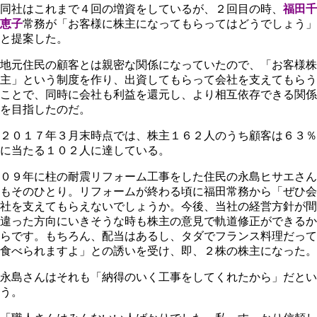
同社はこれまで４回の増資をしているが、２回目の時、
福田千
恵子
常務が「お客様に株主になってもらってはどうでしょう」
と提案した。
地元住民の顧客とは親密な関係になっていたので、「お客様株
主」という制度を作り、出資してもらって会社を支えてもらう
ことで、同時に会社も利益を還元し、より相互依存できる関係
を目指したのだ。
２０１７年３月末時点では、株主１６２人のうち顧客は６３％
に当たる１０２人に達している。
０９年に柱の耐震リフォーム工事をした住民の永島ヒサエさん
もそのひとり。リフォームが終わる頃に福田常務から「ぜひ会
社を支えてもらえないでしょうか。今後、当社の経営方針が間
違った方向にいきそうな時も株主の意見で軌道修正ができるか
らです。もちろん、配当はあるし、タダでフランス料理だって
食べられますよ」との誘いを受け、即、２株の株主になった。
永島さんはそれも「納得のいく工事をしてくれたから」だとい
う。