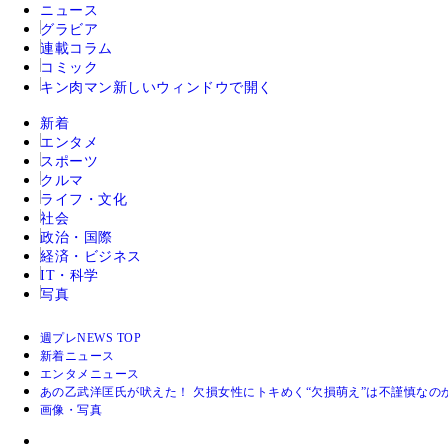
ニュース
グラビア
連載コラム
コミック
キン肉マン
新しいウィンドウで開く
新着
エンタメ
スポーツ
クルマ
ライフ・文化
社会
政治・国際
経済・ビジネス
IT・科学
写真
週プレNEWS TOP
新着ニュース
エンタメニュース
あの乙武洋匡氏が吠えた！ 欠損女性にトキめく“欠損萌え”は不謹慎なの
画像・写真