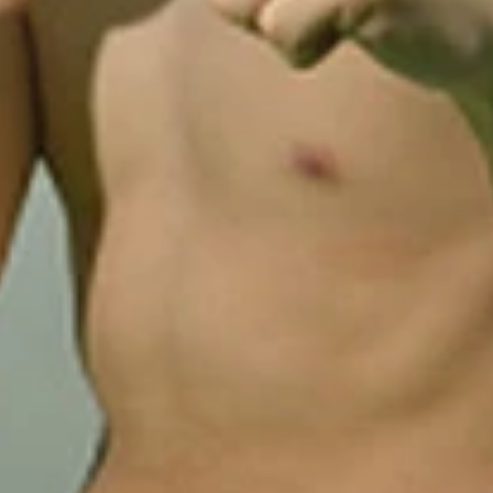
）
写真提供／ｓｇｕｔｓ氏）