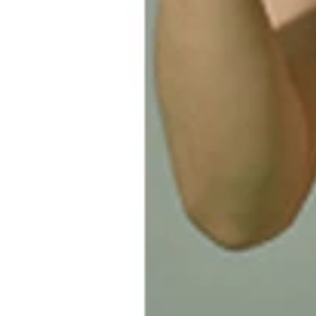
欠損アイドルの琴音さん（写真提供／ｓｇｕｔｓ氏
『欠損ＢＡＲ ブッシュドノエル』での琴音さん（
装飾義手の琴音さん（写真提供／ｓｇｕｔｓ氏）