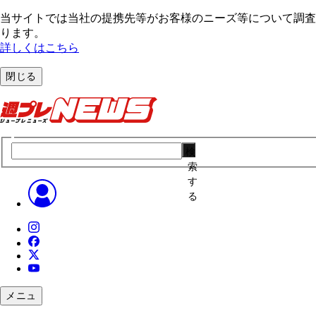
当サイトでは当社の提携先等がお客様のニーズ等について調査・
ります。
詳しくはこちら
閉じる
検
索
す
る
メニュ