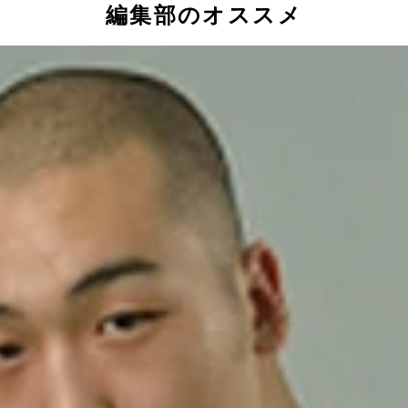
編集部のオススメ
露した乙武氏
提供／ｓｇｕｔｓ氏）