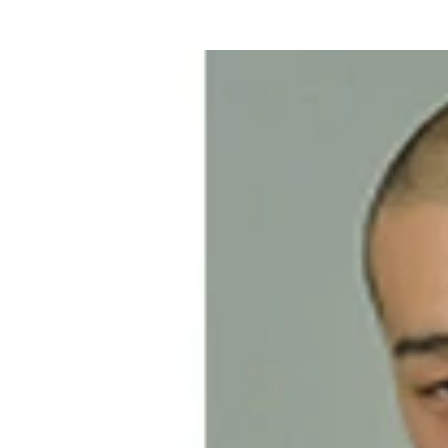
「“欠損萌え”はＮＧなのか？」と自身の考えを披
ウートピ掲載時の琴音さん（左）と幸子さん（写真