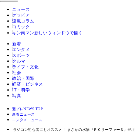
ニュース
グラビア
連載コラム
コミック
キン肉マン
新しいウィンドウで開く
新着
エンタメ
スポーツ
クルマ
ライフ・文化
社会
政治・国際
経済・ビジネス
IT・科学
写真
週プレNEWS TOP
新着ニュース
エンタメニュース
ラジコン初心者にもオススメ！ まさかの水物『ＲＣサーファー３』登場