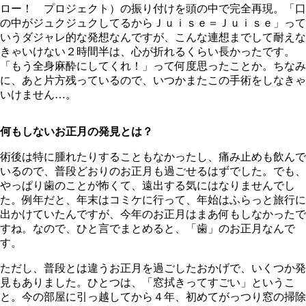
ロー！ プロジェクト）の振り付けを頭の中で完全再現。「口
の中がジュクジュクしてるからＪｕｉｓｅ＝Ｊｕｉｓｅ」って
いうダジャレ的な発想なんですが、こんな連想までして耐えな
きゃいけない２時間半は、心が折れるくらい長かったです。
「もう全身麻酔にしてくれ！」って何度思ったことか。ちなみ
に、あと片方残っているので、いつかまたこの手術をしなきゃ
いけません…。
何もしないお正月の発見とは？
術後は特に腫れたりすることもなかったし、痛み止めも飲んで
いるので、普段どおりのお正月も過ごせるはずでした。でも、
やっぱり歯のことが怖くて、遠出する気にはなりませんでし
た。例年だと、年末はコミケに行って、年始はふらっと旅行に
出かけていたんですが、今年のお正月はまあ何もしなかったで
すね。なので、ひと言でまとめると、「歯」のお正月なんで
す。
ただし、普段とは違うお正月を過ごしたおかげで、いくつか発
見もありました。ひとつは、「窓拭きってすごい」というこ
と。今の部屋に引っ越してから４年、初めてがっつり窓の掃除