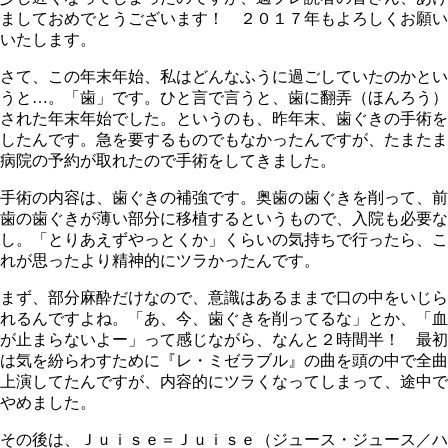
ましておめでとうございます！ ２０１７年もよろしくお願い
いたします。
さて、この年末年始、私はどんなふうに過ごしていたのかとい
うと…。「歯」です。ひと言で言うと、歯に翻弄（ほんろう）
された年末年始でした。というのも、昨年末、歯ぐきの手術を
したんです。急を要するものでもなかったんですが、たまたま
病院の予約が取れたので手術をしてきました。
手術の内容は、歯ぐきの補強です。奥歯の歯ぐきを削って、前
歯の歯ぐきが薄い部分に移植するというもので、入院も必要な
し。「とりあえずやっとくか」くらいの気持ちで行ったら、こ
れが思ったより精神的にツラかったんです。
まず、部分麻酔だけなので、意識はあるままで口の中をいじら
れるんですよね。「あ、今、歯ぐきを削ってるな」とか、「血
が止まらないよー」って感じながら、なんと２時間半！ 最初
は気を紛らわすために『レ・ミゼラブル』の曲を頭の中で全曲
上演してたんですが、内容的にツラくなってしまって、途中で
やめました。
その後は、Ｊｕｉｓｅ＝Ｊｕｉｓｅ（ジュース・ジュース／ハ