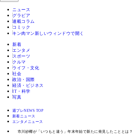
ニュース
グラビア
連載コラム
コミック
キン肉マン
新しいウィンドウで開く
新着
エンタメ
スポーツ
クルマ
ライフ・文化
社会
政治・国際
経済・ビジネス
IT・科学
写真
週プレNEWS TOP
新着ニュース
エンタメニュース
市川紗椰が「いつもと違う」年末年始で新たに発見したこととは？