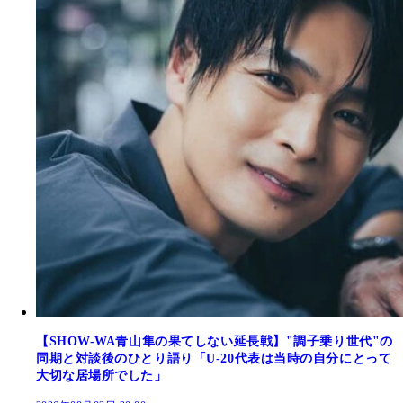
【SHOW-WA青山隼の果てしない延長戦】"調子乗り世代"の
同期と対談後のひとり語り「U-20代表は当時の自分にとって
大切な居場所でした」