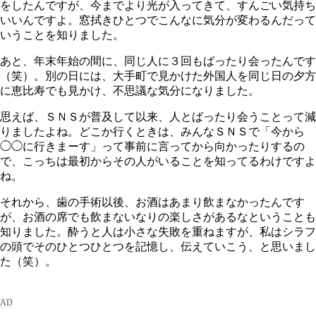
をしたんですが、今までより光が入ってきて、すんごい気持ち
いいんですよ。窓拭きひとつでこんなに気分が変わるんだって
いうことを知りました。
あと、年末年始の間に、同じ人に３回もばったり会ったんです
（笑）。別の日には、大手町で見かけた外国人を同じ日の夕方
に恵比寿でも見かけ、不思議な気分になりました。
思えば、ＳＮＳが普及して以来、人とばったり会うことって減
りましたよね。どこか行くときは、みんなＳＮＳで「今から
◯◯に行きまーす」って事前に言ってから向かったりするの
で、こっちは最初からその人がいることを知ってるわけですよ
ね。
それから、歯の手術以後、お酒はあまり飲まなかったんです
が、お酒の席でも飲まないなりの楽しさがあるなということも
知りました。酔うと人は小さな失敗を重ねますが、私はシラフ
の頭でそのひとつひとつを記憶し、伝えていこう、と思いまし
た（笑）。