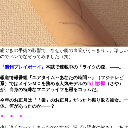
歯ぐきの手術の影響で、なぜか腕の血管がくっきり…。珍しい
のでペンでなぞってみました（笑）
『週刊プレイボーイ』
本誌で連載中の「ライクの森」――。
報道情報番組『ユアタイム～あなたの時間～』（フジテレビ
系）ではメインＭＣを務める人気モデルの
市川紗椰
（さや）
が、自身の特殊なマニアライフを綴るコラムだ。
今年のお正月は『「歯」のお正月』だったと振り返る彼女。一
体、何があったのか――？
＊ ＊ ＊
少し遅くなってしまったのですが、週プレ読者の皆さん、あけ