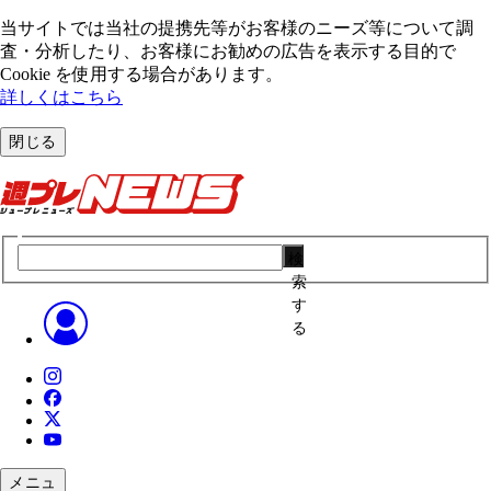
当サイトでは当社の提携先等がお客様のニーズ等について調
査・分析したり、お客様にお勧めの広告を表⽰する⽬的で
Cookie を使⽤する場合があります。
詳しくはこちら
閉じる
検
索
す
る
メニュ