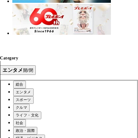
Category
エンタメ
開/閉
総合
エンタメ
スポーツ
クルマ
ライフ・文化
社会
政治・国際