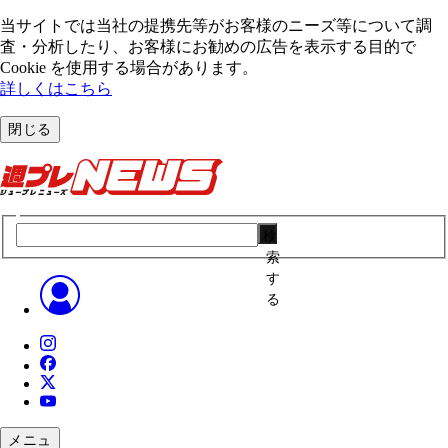
当サイトでは当社の提携先等がお客様のニーズ等について調
査・分析したり、お客様にお勧めの広告を表⽰する⽬的で
Cookie を使⽤する場合があります。
詳しくはこちら
閉じる
検
索
す
る
メニュ