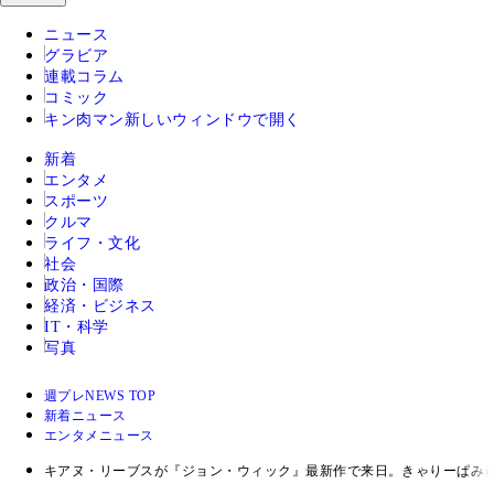
ニュース
グラビア
連載コラム
コミック
キン肉マン
新しいウィンドウで開く
新着
エンタメ
スポーツ
クルマ
ライフ・文化
社会
政治・国際
経済・ビジネス
IT・科学
写真
週プレNEWS TOP
新着ニュース
エンタメニュース
キアヌ・リーブスが『ジョン・ウィック』最新作で来日。きゃりーぱみ