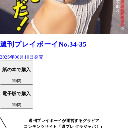
週刊プレイボーイNo.34-35
2026年08月10日発売
紙の本で購入
開/閉
電子版で購入
開/閉
週刊プレイボーイが運営するグラビア
コンテンツサイト『週プレ グラジャパ！』