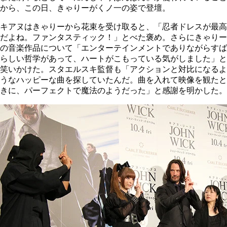
から、この日、きゃりーがくノ一の姿で登壇。
キアヌはきゃりーから花束を受け取ると、「忍者ドレスが最高
だよね。ファンタスティック！」とべた褒め。さらにきゃりー
の音楽作品について「エンターテインメントでありながらすば
らしい哲学があって、ハートがこもっている気がしました」と
笑いかけた。スタエルスキ監督も「アクションと対比になるよ
うなハッピーな曲を探していたんだ。曲を入れて映像を観たと
きに、パーフェクトで魔法のようだった」と感謝を明かした。