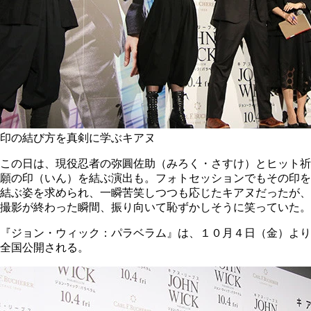
印の結び方を真剣に学ぶキアヌ
この日は、現役忍者の弥圓佐助（みろく・さすけ）とヒット祈
願の印（いん）を結ぶ演出も。フォトセッションでもその印を
結ぶ姿を求められ、一瞬苦笑しつつも応じたキアヌだったが、
撮影が終わった瞬間、振り向いて恥ずかしそうに笑っていた。
『ジョン・ウィック：パラベラム』は、１０月４日（金）より
全国公開される。