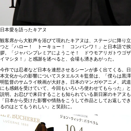
日本愛を語ったキアヌ
観客席から大歓声を浴びて現れたキアヌは、ステージに降り立
つと「ハロー！ トーキョー！ コンバンワ！」と日本語で挨
拶。「ジャパンプレミアにようこそ！ ドウモアリガトウゴザ
イマシタ！」と感謝を述べると、会場も湧きあがった。
今作では忍者など日本を連想させるシーンが多く出てくる。日
本文化からの影響についてスタエルスキ監督は、「僕らは黒澤
明監督のサムライ映画が大好き。日本のマンガやアニメ、武道
にも感銘を受けていて、今回もいろいろ使わせてもらった」と
説明。お忍びで来日することも知られている新日家のキアヌも
「日本から受けた影響や情熱をこうして作品としてお返しでき
るのはとてもうれしい」と笑顔に。