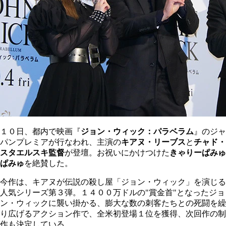
１０日、都内で映画『
ジョン・ウィック：パラベラム
』のジャ
パンプレミアが行なわれ、主演の
キアヌ・リーブス
と
チャド・
スタエルスキ監督
が登壇。お祝いにかけつけた
きゃりーぱみゅ
ぱみゅ
を絶賛した。
今作は、キアヌが伝説の殺し屋「ジョン・ウィック」を演じる
人気シリーズ第３弾。１４００万ドルの"賞金首"となったジョ
ン・ウィックに襲い掛かる、膨大な数の刺客たちとの死闘を繰
り広げるアクション作で、全米初登場１位を獲得、次回作の制
作も決定している。