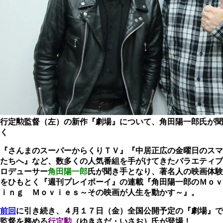
行定勲監督（左）の新作『劇場』について、角田陽一郎氏が聞
く
『さんまのスーパーからくりＴＶ』『中居正広の金曜日のスマ
たちへ』など、数多くの人気番組を手がけてきたバラエティプ
ロデューサー
角田陽一郎
氏が聞き手となり、著名人の映画体験
をひもとく『週刊プレイボーイ』の連載『角田陽一郎のＭｏｖ
ｉｎｇ Ｍｏｖｉｅｓ～その映画が人生を動かす～』。
前回
に引き続き、４月１７日（金）全国公開予定の『劇場』で
監督を務める
行定勲
（ゆきさだ・いさお）氏が登場！