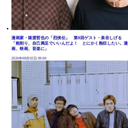
漫画家・猿渡哲也の「烈侠伝」 第8回ゲスト・泉谷しげる
「粗削り、自己満足でいいんだよ！ とにかく熱狂したい。漫
画、映画、音楽に」
2026年08月02日 09:00