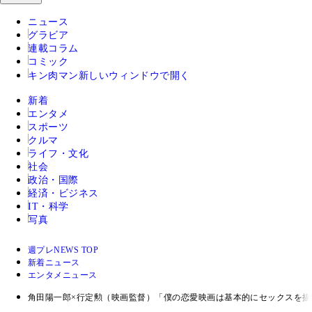
ニュース
グラビア
連載コラム
コミック
キン肉マン
新しいウィンドウで開く
新着
エンタメ
スポーツ
クルマ
ライフ・文化
社会
政治・国際
経済・ビジネス
IT・科学
写真
週プレNEWS TOP
新着ニュース
エンタメニュース
角田陽一郎×行定勲（映画監督）「僕の恋愛映画は基本的にセックスを描い