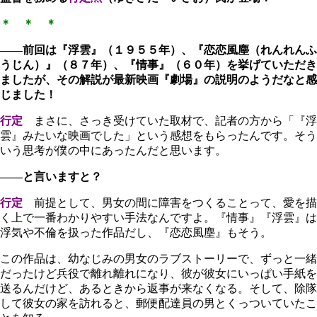
＊ ＊ ＊
――前回は『浮雲』（１９５５年）、『恋恋風塵（れんれんふ
うじん）』（８７年）、『情事』（６０年）を挙げていただき
ましたが、その解説が最新映画『劇場』の説明のようだなと感
じました！
行定
まさに、さっき受けていた取材で、記者の方から「『浮
雲』みたいな映画でした」という感想をもらったんです。そう
いう思考が僕の中にあったんだと思います。
――と言いますと？
行定
前提として、男女の間に障害をつくることって、愛を描
く上で一番わかりやすい手法なんですよ。『情事』『浮雲』は
浮気や不倫を扱った作品だし、『恋恋風塵』もそう。
この作品は、幼なじみの男女のラブストーリーで、ずっと一緒
だったけど兵役で離れ離れになり、彼が彼女にいっぱい手紙を
送るんだけど、あるときから返事が来なくなる。そして、除隊
して彼女の家を訪れると、郵便配達員の男とくっついていたこ