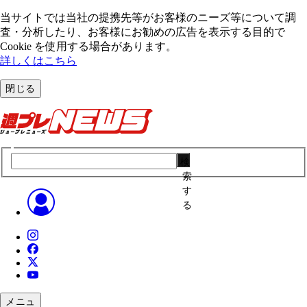
当サイトでは当社の提携先等がお客様のニーズ等について調
査・分析したり、お客様にお勧めの広告を表⽰する⽬的で
Cookie を使⽤する場合があります。
詳しくはこちら
閉じる
検
索
す
る
メニュ