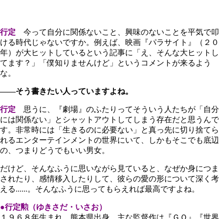
行定
今って自分に関係ないこと、興味のないことを平気で叩
ける時代じゃないですか。例えば、映画『パラサイト』（２０
年）が大ヒットしているという記事に「え、そんな大ヒットし
てます？」「僕知りませんけど」というコメントが来るよう
な。
――そう書きたい人っていますよね。
行定
思うに、『劇場』のふたりってそういう人たちが「自分
には関係ない」とシャットアウトしてしまう存在だと思うんで
す。非常時には「生きるのに必要ない」と真っ先に切り捨てら
れるエンターテインメントの世界にいて、しかもそこでも底辺
の、つまりどうでもいい男女。
だけど、そんなふうに思いながら見ていると、なぜか身につま
されたり、感情移入したりして、彼らの愛の形について深く考
える......。そんなふうに思ってもらえれば最高ですよね。
●行定勲（ゆきさだ・いさお）
１９６８年生まれ、熊本県出身。主な監督作は『ＧＯ』『世界