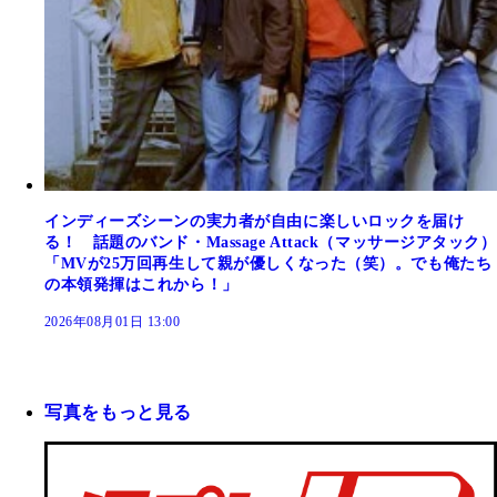
インディーズシーンの実力者が自由に楽しいロックを届け
る！ 話題のバンド・Massage Attack（マッサージアタック）
「MVが25万回再生して親が優しくなった（笑）。でも俺たち
の本領発揮はこれから！」
2026年08月01日 13:00
写真をもっと見る