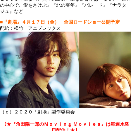
の中心で、愛をさけぶ』『北の零年』『パレード』『ナラター
ジュ』など
■『劇場』４月１７日（金） 全国ロードショー公開予定
配給：松竹 アニプレックス
（ｃ）２０２０「劇場」製作委員会
【★『角田陽一郎のＭｏｖｉｎｇ Ｍｏｖｉｅｓ』は毎週水曜
日配信！★】