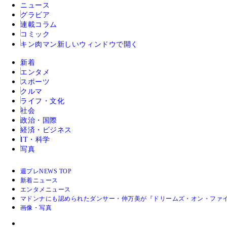
ニュース
グラビア
連載コラム
コミック
キン肉マン
新しいウィンドウで開く
新着
エンタメ
スポーツ
クルマ
ライフ・文化
社会
政治・国際
経済・ビジネス
IT・科学
写真
週プレNEWS TOP
新着ニュース
エンタメニュース
マドンナにも認められたダンサー・仲万美が『ドリームズ・オン・ファ
画像・写真