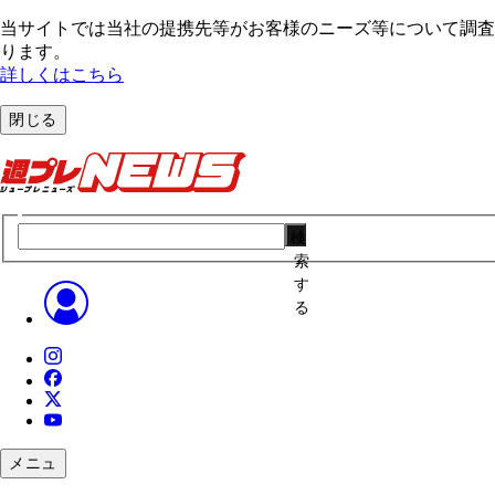
当サイトでは当社の提携先等がお客様のニーズ等について調査・
ります。
詳しくはこちら
閉じる
検
索
す
る
メニュ