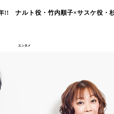
0周年!! ナルト役・竹内順子×サスケ役
エンタメ