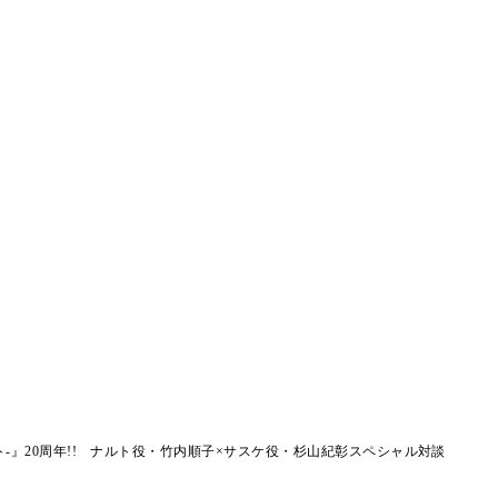
ルト-』20周年!! ナルト役・竹内順子×サスケ役・杉山紀彰スペシャル対談