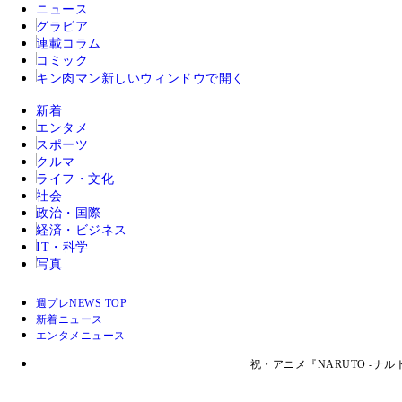
ニュース
グラビア
連載コラム
コミック
キン肉マン
新しいウィンドウで開く
新着
エンタメ
スポーツ
クルマ
ライフ・文化
社会
政治・国際
経済・ビジネス
IT・科学
写真
週プレNEWS TOP
新着ニュース
エンタメニュース
祝・アニメ『NARUTO -ナ