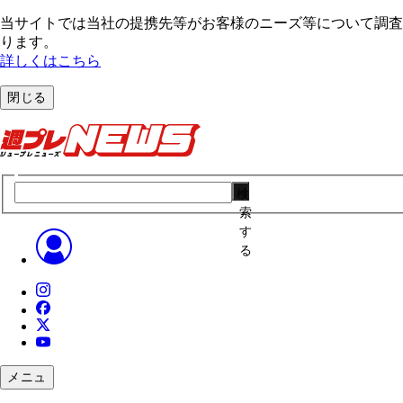
当サイトでは当社の提携先等がお客様のニーズ等について調査・
ります。
詳しくはこちら
閉じる
検
索
す
る
メニュ