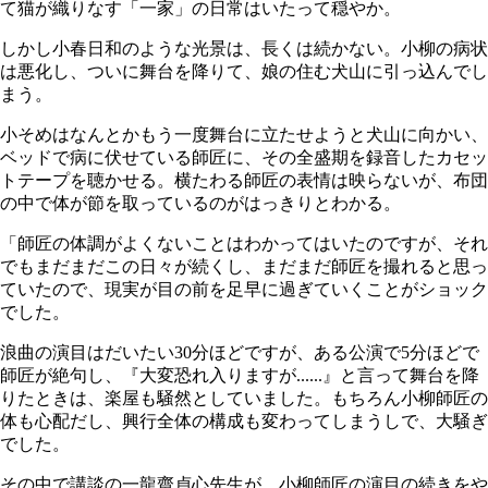
て猫が織りなす「一家」の日常はいたって穏やか。
しかし小春日和のような光景は、長くは続かない。小柳の病状
は悪化し、ついに舞台を降りて、娘の住む犬山に引っ込んでし
まう。
小そめはなんとかもう一度舞台に立たせようと犬山に向かい、
ベッドで病に伏せている師匠に、その全盛期を録音したカセッ
トテープを聴かせる。横たわる師匠の表情は映らないが、布団
の中で体が節を取っているのがはっきりとわかる。
「師匠の体調がよくないことはわかってはいたのですが、それ
でもまだまだこの日々が続くし、まだまだ師匠を撮れると思っ
ていたので、現実が目の前を足早に過ぎていくことがショック
でした。
浪曲の演目はだいたい30分ほどですが、ある公演で5分ほどで
師匠が絶句し、『大変恐れ入りますが......』と言って舞台を降
りたときは、楽屋も騒然としていました。もちろん小柳師匠の
体も心配だし、興行全体の構成も変わってしまうしで、大騒ぎ
でした。
その中で講談の一龍齋貞心先生が、小柳師匠の演目の続きをや