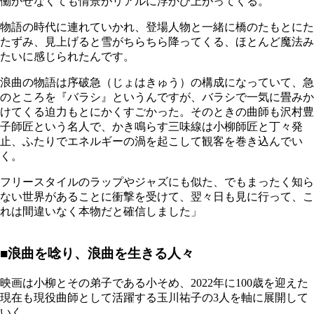
働かせなくても情景がリアルに浮かび上がってくる。
物語の時代に連れていかれ、登場人物と一緒に橋のたもとにた
たずみ、見上げると雪がちらちら降ってくる、ほとんど魔法み
たいに感じられたんです。
浪曲の物語は序破急（じょはきゅう）の構成になっていて、急
のところを『バラシ』というんですが、バラシで一気に畳みか
けてくる迫力もとにかくすごかった。そのときの曲師も沢村豊
子師匠という名人で、かき鳴らす三味線は小柳師匠と丁々発
止、ふたりでエネルギーの渦を起こして観客を巻き込んでい
く。
フリースタイルのラップやジャズにも似た、でもまったく知ら
ない世界があることに衝撃を受けて、翌々日も見に行って、こ
れは間違いなく本物だと確信しました」
■浪曲を唸り、浪曲を生きる人々
映画は小柳とその弟子である小そめ、2022年に100歳を迎えた
現在も現役曲師として活躍する玉川祐子の3人を軸に展開して
いく。