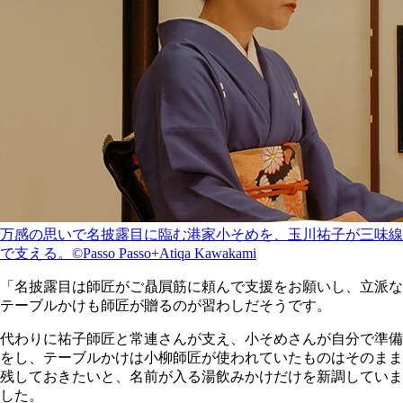
万感の思いで名披露目に臨む港家小そめを、玉川祐子が三味線
で支える。©Passo Passo+Atiqa Kawakami
「名披露目は師匠がご贔屓筋に頼んで支援をお願いし、立派な
テーブルかけも師匠が贈るのが習わしだそうです。
代わりに祐子師匠と常連さんが支え、小そめさんが自分で準備
をし、テーブルかけは小柳師匠が使われていたものはそのまま
残しておきたいと、名前が入る湯飲みかけだけを新調していま
した。