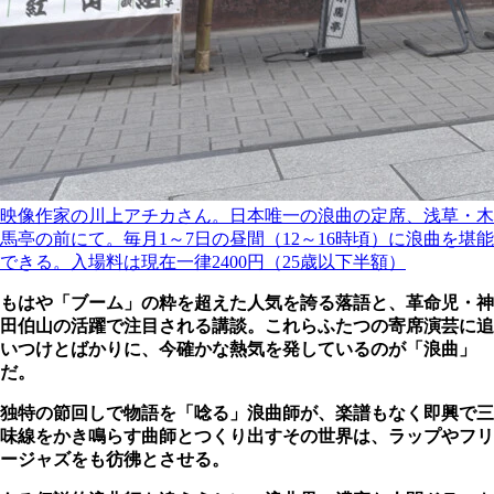
映像作家の川上アチカさん。日本唯一の浪曲の定席、浅草・木
馬亭の前にて。毎月1～7日の昼間（12～16時頃）に浪曲を堪能
できる。入場料は現在一律2400円（25歳以下半額）
もはや「ブーム」の粋を超えた人気を誇る落語と、革命児・神
田伯山の活躍で注目される講談。これらふたつの寄席演芸に追
いつけとばかりに、今確かな熱気を発しているのが「浪曲」
だ。
独特の節回しで物語を「唸る」浪曲師が、楽譜もなく即興で三
味線をかき鳴らす曲師とつくり出すその世界は、ラップやフリ
ージャズをも彷彿とさせる。