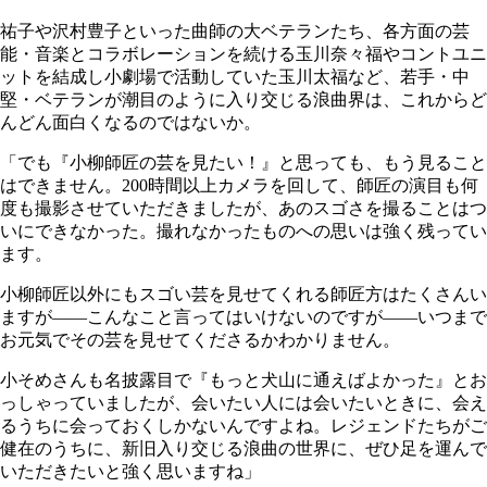
祐子や沢村豊子といった曲師の大ベテランたち、各方面の芸
能・音楽とコラボレーションを続ける玉川奈々福やコントユニ
ットを結成し小劇場で活動していた玉川太福など、若手・中
堅・ベテランが潮目のように入り交じる浪曲界は、これからど
んどん面白くなるのではないか。
「でも『小柳師匠の芸を見たい！』と思っても、もう見ること
はできません。200時間以上カメラを回して、師匠の演目も何
度も撮影させていただきましたが、あのスゴさを撮ることはつ
いにできなかった。撮れなかったものへの思いは強く残ってい
ます。
小柳師匠以外にもスゴい芸を見せてくれる師匠方はたくさんい
ますが――こんなこと言ってはいけないのですが――いつまで
お元気でその芸を見せてくださるかわかりません。
小そめさんも名披露目で『もっと犬山に通えばよかった』とお
っしゃっていましたが、会いたい人には会いたいときに、会え
るうちに会っておくしかないんですよね。レジェンドたちがご
健在のうちに、新旧入り交じる浪曲の世界に、ぜひ足を運んで
いただきたいと強く思いますね」