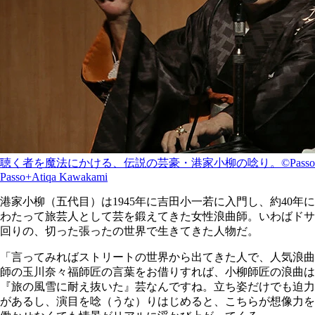
聴く者を魔法にかける、伝説の芸豪・港家小柳の唸り。©Passo
Passo+Atiqa Kawakami
港家小柳（五代目）は1945年に吉田小一若に入門し、約40年に
わたって旅芸人として芸を鍛えてきた女性浪曲師。いわばドサ
回りの、切った張ったの世界で生きてきた人物だ。
「言ってみればストリートの世界から出てきた人で、人気浪曲
師の玉川奈々福師匠の言葉をお借りすれば、小柳師匠の浪曲は
『旅の風雪に耐え抜いた』芸なんですね。立ち姿だけでも迫力
があるし、演目を唸（うな）りはじめると、こちらが想像力を