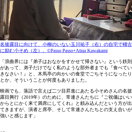
名披露目に向けて、小柳のいない玉川祐子（右）の自宅で稽古
に励む小そめ（左）。©Passo Passo+Atiqa Kawakami
「浪曲界には『弟子はおなかをすかせて帰さない』という鉄則
があって、弟子だけでなく私のような部外者までも『食べてい
きなさい！』と、木馬亭の向かいの食堂でごちそうになったり
とか、そういうことが何度もありました。
映画でも、落語で言えば二ツ目昇進にあたる小そめさんの名披
露目興行（2019年）のために、常連さんたちに『ご祝儀はいい
からとにかく来て満席にしてくれ』と頼み込んだという方が出
てきますが、演者と席亭、そして常連さんたちとの支え合いが
強いと感じます」