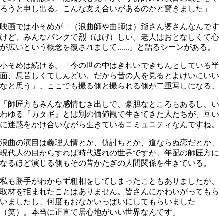
ろうと申し出る。こんな支え合いがあるのかと驚きました」
映画では小そめが「（浪曲師や曲師は）爺さん婆さんなんです
けど、みんなパンクで烈（はげ）しい。老人はおとなしくて心
が広いという概念を覆されまして......」と語るシーンがある。
小そめは続ける。「今の世の中はきれいできちんとしている半
面、息苦しくてしんどい。だから昔の人を見るとよけいにいい
なと思う」。ここでも撮る側と撮られる側が二重写しになる。
「師匠方もみんな感情むき出しで、豪胆なところもあるし、い
わゆる『カタギ』とは別の価値観で生きてきた人たちが、互い
に迷惑をかけ合いながら生きているコミュニティなんですね。
浪曲の演目は義理人情とか、仇討ちとか、道ならぬ恋だとか、
現代人の目からすれば時代遅れの世界ですが、年配の師匠方に
なるほど演じる側もその昔かたぎの人間関係を生きている。
私も勝手がわからず粗相をしてしまったこともありましたが、
取材を拒まれたことはありません。皆さんにかわいがってもら
いましたし、何度もおなかいっぱいにしてもらいました
（笑）。本当に正直で居心地がいい世界なんです」