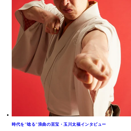
時代を"唸る"浪曲の至宝・玉川太福インタビュー