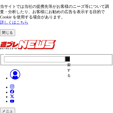
当サイトでは当社の提携先等がお客様のニーズ等について調
査・分析したり、お客様にお勧めの広告を表⽰する⽬的で
Cookie を使⽤する場合があります。
詳しくはこちら
閉じる
検
索
す
る
メニュ