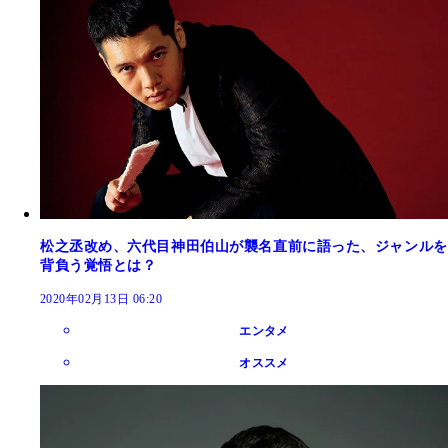
松之丞改め、六代目神田伯山が襲名直前に語った、ジャンルを
背負う覚悟とは？
2020年02月13日 06:20
エンタメ
オススメ