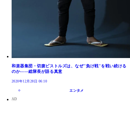
和楽器集団・切腹ピストルズは、なぜ"負け戦"を戦い続ける
のか――総隊長が語る真意
2020年12月28日 06:10
エンタメ