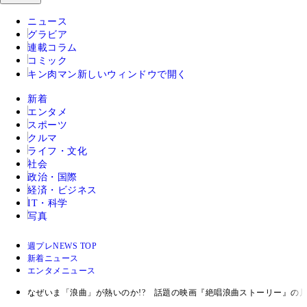
ニュース
グラビア
連載コラム
コミック
キン肉マン
新しいウィンドウで開く
新着
エンタメ
スポーツ
クルマ
ライフ・文化
社会
政治・国際
経済・ビジネス
IT・科学
写真
週プレNEWS TOP
新着ニュース
エンタメニュース
なぜいま「浪曲」が熱いのか!? 話題の映画『絶唱浪曲ストーリー』