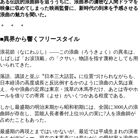
ある伝説的浪曲師を追ううちに、浪曲界の濃密な人間ドラマを
映像に収めてしまった映画監督に、新時代の到来を予感させる
浪曲の魅力を聞いた。
＊ ＊ ＊
■異界から響くフリースタイル
浪花節（なにわぶし）――この浪曲（ろうきょく）の異名は、
しばしば「お涙頂戴」の「クサい」物語を指す蔑称としても用
いられてきた。
落語、講談と並ぶ〝日本三大話芸〟に位置づけられながらも、
日本経済の高度成長と反比例するかのように浪曲の人気は衰
え、今や浪曲の定席は東京・浅草の木馬亭だけ、あとは寺やホ
ールを借りての寄席（よせ）がいくつかある程度である。
しかし最盛期の明治末期から昭和初期には、全国に3000人の浪
曲師が存在し、芸能人長者番付上位10人の実に7人を浪曲師が
占めたこともあった。
最盛期の再現とまではいかないが、最近では平成生まれの演者
たちがデビュー。現在の木馬亭には昔ながらの愛好家と浪曲の