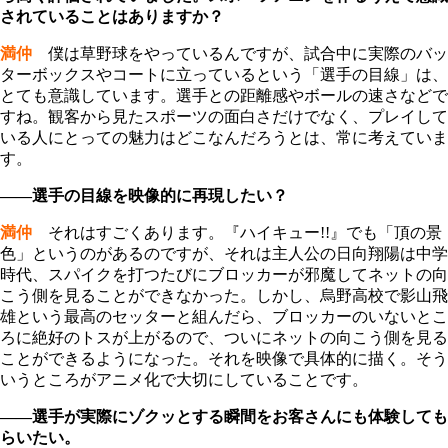
されていることはありますか？
満仲
僕は草野球をやっているんですが、試合中に実際のバッ
ターボックスやコートに立っているという「選手の目線」は、
とても意識しています。選手との距離感やボールの速さなどで
すね。観客から見たスポーツの面白さだけでなく、プレイして
いる人にとっての魅力はどこなんだろうとは、常に考えていま
す。
――選手の目線を映像的に再現したい？
満仲
それはすごくあります。『ハイキュー!!』でも「頂の景
色」というのがあるのですが、それは主人公の日向翔陽は中学
時代、スパイクを打つたびにブロッカーが邪魔してネットの向
こう側を見ることができなかった。しかし、烏野高校で影山飛
雄という最高のセッターと組んだら、ブロッカーのいないとこ
ろに絶好のトスが上がるので、ついにネットの向こう側を見る
ことができるようになった。それを映像で具体的に描く。そう
いうところがアニメ化で大切にしていることです。
――選手が実際にゾクッとする瞬間をお客さんにも体験しても
らいたい。