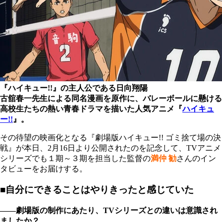
『ハイキュー!!』の主人公である日向翔陽
古舘春一先生による同名漫画を原作に、バレーボールに懸ける
高校生たちの熱い青春ドラマを描いた人気アニメ『
ハイキュ
ー!!
』。
その待望の映画化となる『劇場版ハイキュー!! ゴミ捨て場の決
戦』が本日、2月16日より公開されたのを記念して、TVアニメ
シリーズでも１期～３期を担当した監督の
満仲 勧
さんのイン
タビューをお届けする。
■自分にできることはやりきったと感じていた
――劇場版の制作にあたり、TVシリーズとの違いは意識され
ましたか？