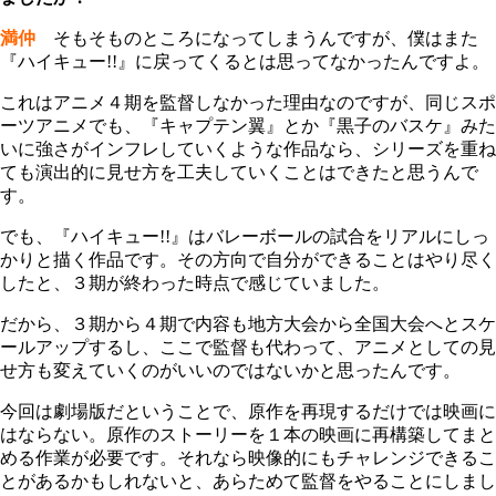
満仲
そもそものところになってしまうんですが、僕はまた
『ハイキュー!!』に戻ってくるとは思ってなかったんですよ。
これはアニメ４期を監督しなかった理由なのですが、同じスポ
ーツアニメでも、『キャプテン翼』とか『黒子のバスケ』みた
いに強さがインフレしていくような作品なら、シリーズを重ね
ても演出的に見せ方を工夫していくことはできたと思うんで
す。
でも、『ハイキュー!!』はバレーボールの試合をリアルにしっ
かりと描く作品です。その方向で自分ができることはやり尽く
したと、３期が終わった時点で感じていました。
だから、３期から４期で内容も地方大会から全国大会へとスケ
ールアップするし、ここで監督も代わって、アニメとしての見
せ方も変えていくのがいいのではないかと思ったんです。
今回は劇場版だということで、原作を再現するだけでは映画に
はならない。原作のストーリーを１本の映画に再構築してまと
める作業が必要です。それなら映像的にもチャレンジできるこ
とがあるかもしれないと、あらためて監督をやることにしまし