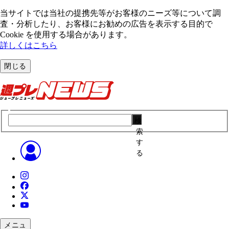
当サイトでは当社の提携先等がお客様のニーズ等について調
査・分析したり、お客様にお勧めの広告を表⽰する⽬的で
Cookie を使⽤する場合があります。
詳しくはこちら
閉じる
検
索
す
る
メニュ