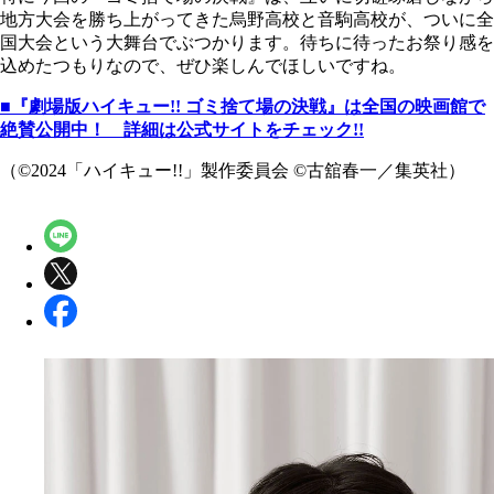
地方大会を勝ち上がってきた烏野高校と音駒高校が、ついに全
国大会という大舞台でぶつかります。待ちに待ったお祭り感を
込めたつもりなので、ぜひ楽しんでほしいですね。
■
『劇場版ハイキュー!! ゴミ捨て場の決戦』は全国の映画館で
絶賛公開中！ 詳細は公式サイトをチェック!!
（©2024「ハイキュー!!」製作委員会 ©古舘春一／集英社）