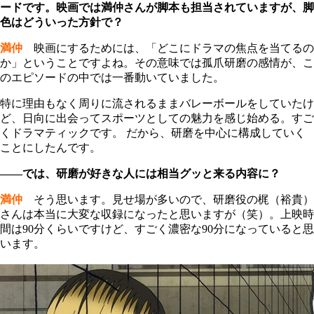
ードです。映画では満仲さんが脚本も担当されていますが、脚
色はどういった方針で？
満仲
映画にするためには、「どこにドラマの焦点を当てるの
か」ということですよね。その意味では孤爪研磨の感情が、こ
のエピソードの中では一番動いていました。
特に理由もなく周りに流されるままバレーボールをしていたけ
ど、日向に出会ってスポーツとしての魅力を感じ始める。すご
くドラマティックです。 だから、研磨を中心に構成していく
ことにしたんです。
――では、研磨が好きな人には相当グッと来る内容に？
満仲
そう思います。見せ場が多いので、研磨役の梶（裕貴）
さんは本当に大変な収録になったと思いますが（笑）。上映時
間は90分くらいですけど、すごく濃密な90分になっていると思
います。