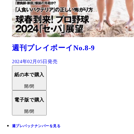
週刊プレイボーイNo.8-9
2024年02月05日発売
紙の本で購入
開/閉
電子版で購入
開/閉
週プレバックナンバーを見る