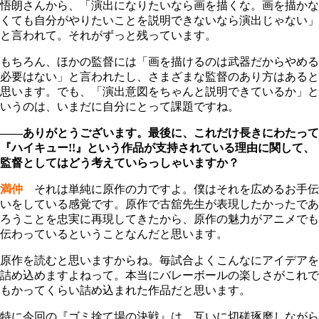
悟朗さんから、「演出になりたいなら画を描くな。画を描かな
くても自分がやりたいことを説明できないなら演出じゃない」
と言われて。それがずっと残っています。
もちろん、ほかの監督には「画を描けるのは武器だからやめる
必要はない」と言われたし、さまざまな監督のあり方はあると
思います。でも、「演出意図をちゃんと説明できているか」と
いうのは、いまだに自分にとって課題ですね。
――ありがとうございます。最後に、これだけ長きにわたって
『ハイキュー!!』という作品が支持されている理由に関して、
監督としてはどう考えていらっしゃいますか？
満仲
それは単純に原作の力ですよ。僕はそれを広めるお手伝
いをしている感覚です。原作で古舘先生が表現したかったであ
ろうことを忠実に再現してきたから、原作の魅力がアニメでも
伝わっているということなんだと思います。
原作を読むと思いますからね。毎試合よくこんなにアイデアを
詰め込めますよねって。本当にバレーボールの楽しさがこれで
もかってくらい詰め込まれた作品だと思います。
特に今回の『ゴミ捨て場の決戦』は、互いに切磋琢磨しながら