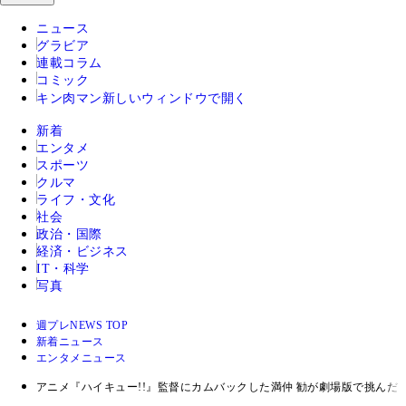
ニュース
グラビア
連載コラム
コミック
キン肉マン
新しいウィンドウで開く
新着
エンタメ
スポーツ
クルマ
ライフ・文化
社会
政治・国際
経済・ビジネス
IT・科学
写真
週プレNEWS TOP
新着ニュース
エンタメニュース
アニメ『ハイキュー!!』監督にカムバックした満仲 勧が劇場版で挑んだ