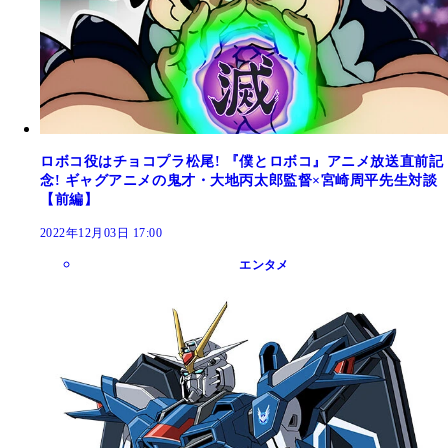
ロボコ役はチョコプラ松尾! 『僕とロボコ』アニメ放送直前記
念! ギャグアニメの鬼才・大地丙太郎監督×宮崎周平先生対談
【前編】
2022年12月03日 17:00
エンタメ