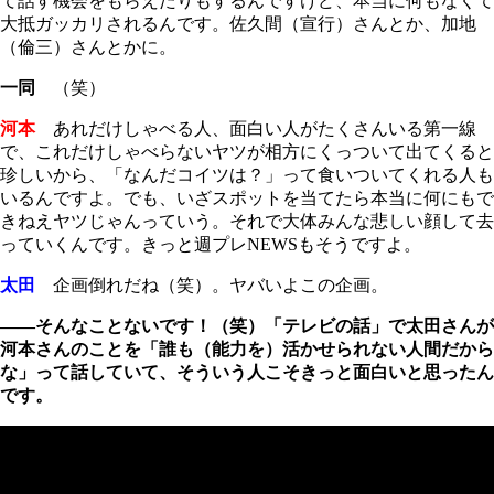
て話す機会をもらえたりもするんですけど、本当に何もなくて
大抵ガッカリされるんです。佐久間（宣行）さんとか、加地
（倫三）さんとかに。
一同
（笑）
河本
あれだけしゃべる人、面白い人がたくさんいる第一線
で、これだけしゃべらないヤツが相方にくっついて出てくると
珍しいから、「なんだコイツは？」って食いついてくれる人も
いるんですよ。でも、いざスポットを当てたら本当に何にもで
きねえヤツじゃんっていう。それで大体みんな悲しい顔して去
っていくんです。きっと週プレNEWSもそうですよ。
太田
企画倒れだね（笑）。ヤバいよこの企画。
――そんなことないです！（笑）「テレビの話」で太田さんが
河本さんのことを「誰も（能力を）活かせられない人間だから
な」って話していて、そういう人こそきっと面白いと思ったん
です。