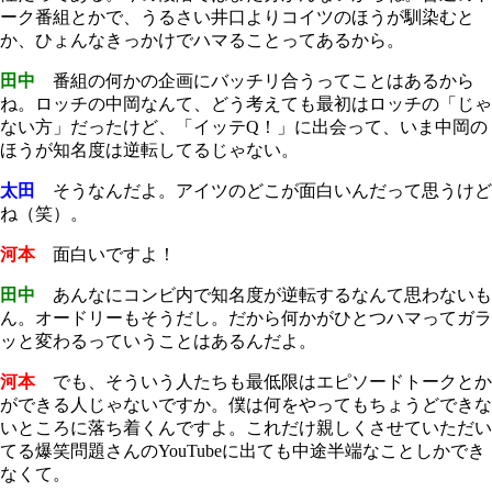
ーク番組とかで、うるさい井口よりコイツのほうが馴染むと
か、ひょんなきっかけでハマることってあるから。
田中
番組の何かの企画にバッチリ合うってことはあるから
ね。ロッチの中岡なんて、どう考えても最初はロッチの「じゃ
ない方」だったけど、「イッテQ！」に出会って、いま中岡の
ほうが知名度は逆転してるじゃない。
太田
そうなんだよ。アイツのどこが面白いんだって思うけど
ね（笑）。
河本
面白いですよ！
田中
あんなにコンビ内で知名度が逆転するなんて思わないも
ん。オードリーもそうだし。だから何かがひとつハマってガラ
ッと変わるっていうことはあるんだよ。
河本
でも、そういう人たちも最低限はエピソードトークとか
ができる人じゃないですか。僕は何をやってもちょうどできな
いところに落ち着くんですよ。これだけ親しくさせていただい
てる爆笑問題さんのYouTubeに出ても中途半端なことしかでき
なくて。