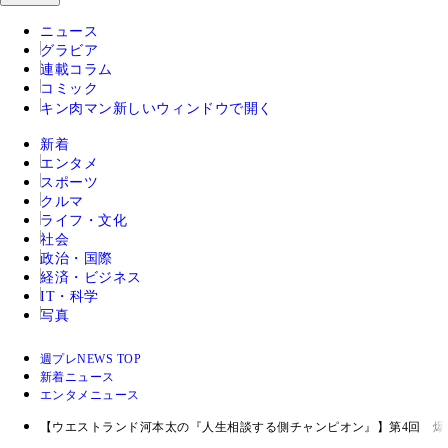
ニュース
グラビア
連載コラム
コミック
キン肉マン
新しいウィンドウで開く
新着
エンタメ
スポーツ
クルマ
ライフ・文化
社会
政治・国際
経済・ビジネス
IT・科学
写真
週プレNEWS TOP
新着ニュース
エンタメニュース
【ウエストランド河本太の『人生相談する側チャンピオン』】第4回 