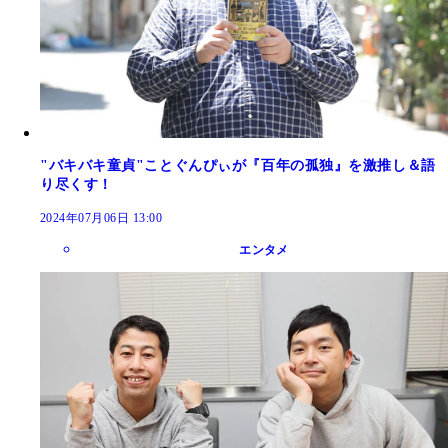
"バキバキ童貞"ことぐんぴぃが『百年の孤独』を激推し＆語
り尽くす！
2024年07月06日 13:00
エンタメ