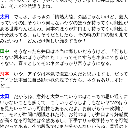
て、河本のことをどうやって活かそうかいまだに井口は悩んで
る。そこが全然違うよね。
太田
でもさ、さっきの「情熱大陸」の話じゃないけど、芸人
っていうのはそういう何もないヤツのほうが持ってく可能性が
ある世界なんだよね。河本のほうが井口より持ってく可能性も
十分残ってる。もしそうだとしたら、その時の井口の顔を見て
みたいね！ どんだけ悔しい顔をするか！
田中
そうなったら井口は本当に悔しいだろうけど、「何もし
てない河本のほうが売れた！」ってそれすらもネタにできるじ
ゃない。喜々としてそのネタばっかり言うようになる。
河本
いや、アイツは本気で腹立つんだと思いますよ。だって
アイツは本当に自己顕示欲の塊ですから。ネタもありますけ
ど...。
太田
だからね、意外と大衆っていうのはこっちの思い通りに
いかないことも多くて、こういうどうしようもないヤツのほう
を見たいっていう可能性もあるんだよ。お前がもう一皮剥け
て、それが世間に認識された時、お前のほうが井口より好感度
が高くなる可能性は全然あるし、下手すりゃ数字持ってる可能
性だってある。今の段階ではまだ分かんないからね。普通のト