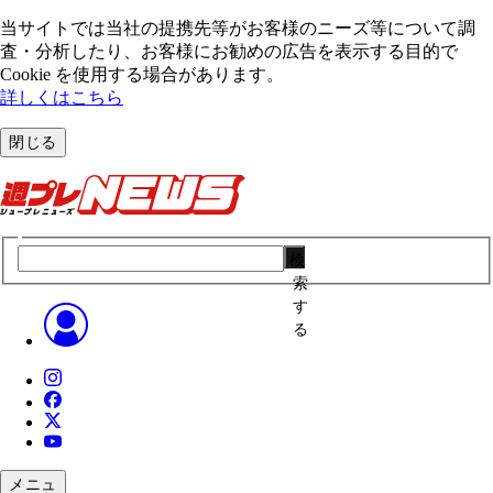
当サイトでは当社の提携先等がお客様のニーズ等について調
査・分析したり、お客様にお勧めの広告を表⽰する⽬的で
Cookie を使⽤する場合があります。
詳しくはこちら
閉じる
検
索
す
る
メニュ