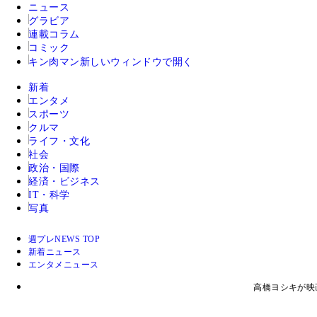
ニュース
グラビア
連載コラム
コミック
キン肉マン
新しいウィンドウで開く
新着
エンタメ
スポーツ
クルマ
ライフ・文化
社会
政治・国際
経済・ビジネス
IT・科学
写真
週プレNEWS TOP
新着ニュース
エンタメニュース
高橋ヨシキが映