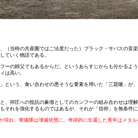
台に、（当時の共産圏ではご法度だった）ブラック・サバスの音
していく物語である。
フーの師父でもあるからだ。というあらすじからも分かるよう
ィは高い。
」という、食い合わせの悪そうな要素を用いた「三題噺」が、
と、抑圧への抵抗の象徴としてのカンフーの組み合わせは理解
もそれを強化するものではあるが、それが「信仰」を無条件に
達⼈が現れ、警備隊は壊滅状態に。奇跡的に⽣還した青年はメタ