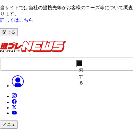
当サイトでは当社の提携先等がお客様のニーズ等について調査・
ります。
詳しくはこちら
閉じる
検
索
す
る
メニュ