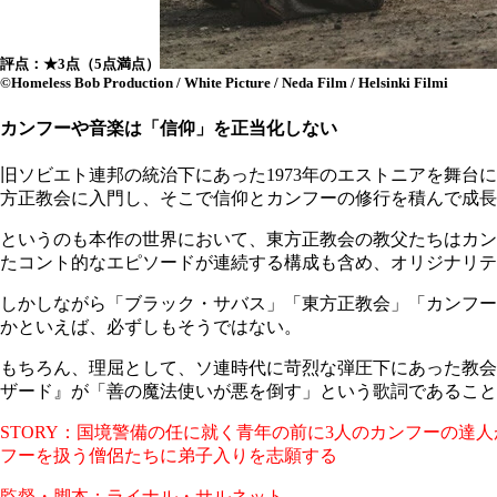
評点：★3点（5点満点）
©Homeless Bob Production / White Picture / Neda Film / Helsinki Filmi
カンフーや音楽は「信仰」を正当化しない
旧ソビエト連邦の統治下にあった1973年のエストニアを舞
方正教会に入門し、そこで信仰とカンフーの修行を積んで成長
というのも本作の世界において、東方正教会の教父たちはカン
たコント的なエピソードが連続する構成も含め、オリジナリテ
しかしながら「ブラック・サバス」「東方正教会」「カンフー
かといえば、必ずしもそうではない。
もちろん、理屈として、ソ連時代に苛烈な弾圧下にあった教会
ザード』が「善の魔法使いが悪を倒す」という歌詞であること
STORY：国境警備の任に就く⻘年の前に3⼈のカンフーの
フーを扱う僧侶たちに弟⼦⼊りを志願する
監督・脚本：ライナル・サルネット