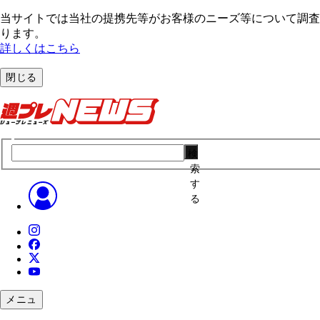
当サイトでは当社の提携先等がお客様のニーズ等について調査・
ります。
詳しくはこちら
閉じる
検
索
す
る
メニュ