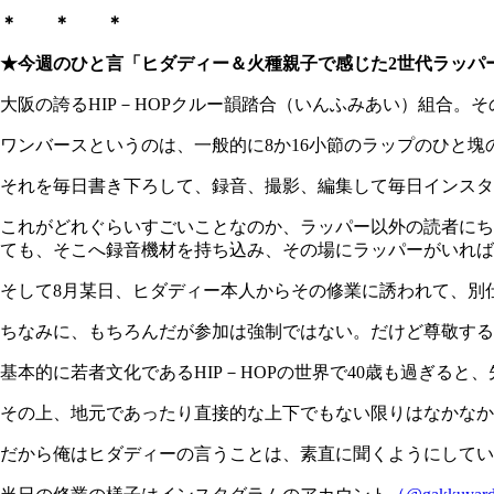
＊ ＊ ＊
★今週のひと言「ヒダディー＆火種親子で感じた2世代ラッパ
大阪の誇るHIP－HOPクルー韻踏合（いんふみあい）組合。そ
ワンバースというのは、一般的に8か16小節のラップのひと塊
それを毎日書き下ろして、録音、撮影、編集して毎日インス
これがどれぐらいすごいことなのか、ラッパー以外の読者にち
ても、そこへ録音機材を持ち込み、その場にラッパーがいれば
そして8月某日、ヒダディー本人からその修業に誘われて、別
ちなみに、もちろんだが参加は強制ではない。だけど尊敬する
基本的に若者文化であるHIP－HOPの世界で40歳も過ぎると
その上、地元であったり直接的な上下でもない限りはなかなか
だから俺はヒダディーの言うことは、素直に聞くようにしてい