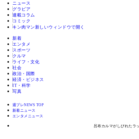
ニュース
グラビア
連載コラム
コミック
キン肉マン
新しいウィンドウで開く
新着
エンタメ
スポーツ
クルマ
ライフ・文化
社会
政治・国際
経済・ビジネス
IT・科学
写真
週プレNEWS TOP
新着ニュース
エンタメニュース
呂布カルマがしびれたラ