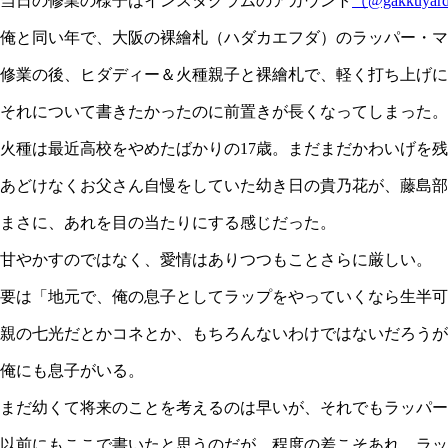
当日の修業の様子はインスタグラムのアカウント
（@gakkuyar
俺と同い年で、大阪の裸繪札（ハダカエフダ）のラッパー・マ
修業の後、ヒダディー＆火種親子と裸繪札で、軽く打ち上げに
それについて書きたかったのに前置きが長くなってしまった。
火種は最近高校をやめたばかりの17歳。まだまだかわいげを
あどけなくお父さん自慢をしていた幼き日の貴乃花が、藤島部
まさに、あれを目の当たりにする感じだった。
甘やかすのではなく、愛情はありつつもことさらに厳しい。
要は「地元で、俺の息子としてラップをやっていくなら生半可
親の七光だとかコネとか、もちろんないわけではないだろうが
俺にも息子がいる。
まだ幼くて将来のことを考えるのは早いが、それでもラッパー
以前にもここで書いたと思うのだが、程度の差こそあれ、ラッ