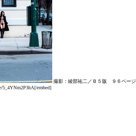
撮影：綾部祐二／Ｂ５版 ９６ページ
.be/5_4YNm2P3hA[/embed]