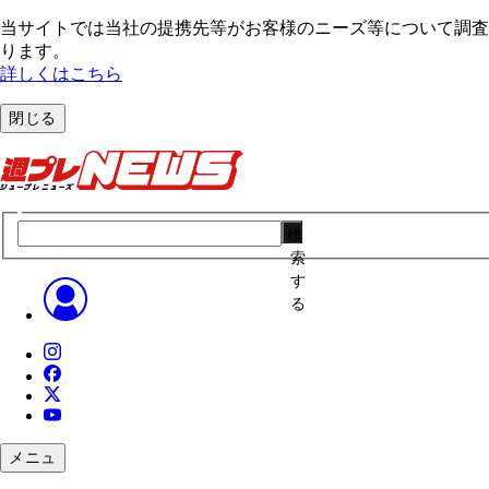
当サイトでは当社の提携先等がお客様のニーズ等について調査・
ります。
詳しくはこちら
閉じる
検
索
す
る
メニュ