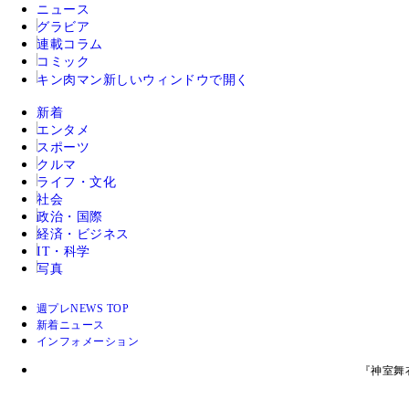
ニュース
グラビア
連載コラム
コミック
キン肉マン
新しいウィンドウで開く
新着
エンタメ
スポーツ
クルマ
ライフ・文化
社会
政治・国際
経済・ビジネス
IT・科学
写真
週プレNEWS TOP
新着ニュース
インフォメーション
『神室舞衣