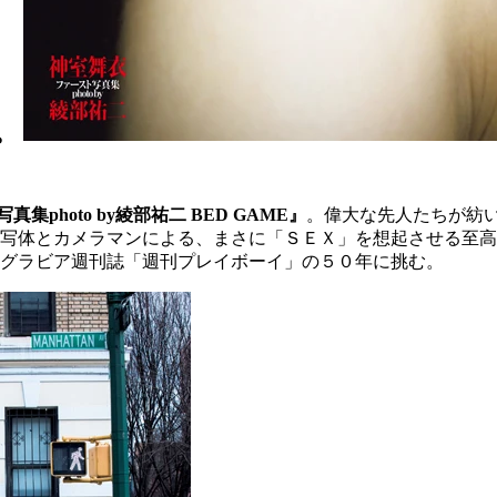
。
photo by綾部祐二 BED GAME』
。偉大な先人たちが紡
写体とカメラマンによる、まさに「ＳＥＸ」を想起させる至高
グラビア週刊誌「週刊プレイボーイ」の５０年に挑む。