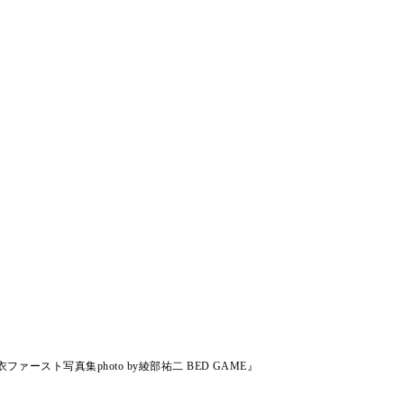
ファースト写真集photo by綾部祐二 BED GAME』