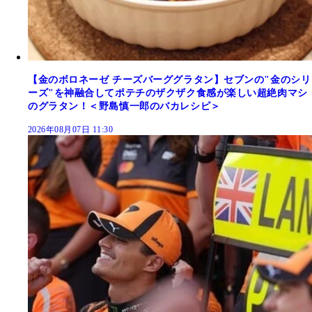
【金のボロネーゼ チーズバーググラタン】セブンの"金のシリ
ーズ"を神融合してポテチのザクザク食感が楽しい超絶肉マシ
のグラタン！＜野島慎一郎のバカレシピ＞
2026年08月07日 11:30