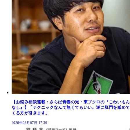
【お悩み相談連載：さらば青春の光・東ブクロの『こわいもん
なし』】「テクニックなんて無くてもいい。逆に肛門を舐めて
くる方が引きます」
2026年08月07日 17:30