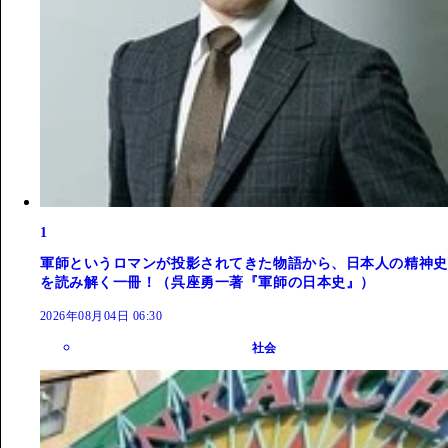
1
軍師というロマンが投影されてきた物語から、日本人の精神史
を読み解く一冊！（呉座勇一著『軍師の日本史』）
2026年08月04日 06:30
社会