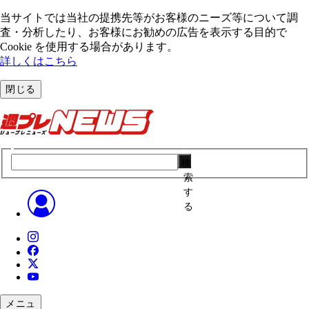
当サイトでは当社の提携先等がお客様のニーズ等について調
査・分析したり、お客様にお勧めの広告を表⽰する⽬的で
Cookie を使⽤する場合があります。
詳しくはこちら
閉じる
検
索
す
る
メニュ