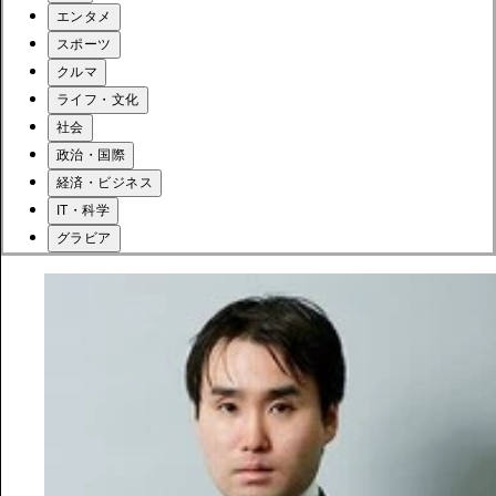
エンタメ
スポーツ
クルマ
ライフ・文化
社会
政治・国際
経済・ビジネス
IT・科学
グラビア