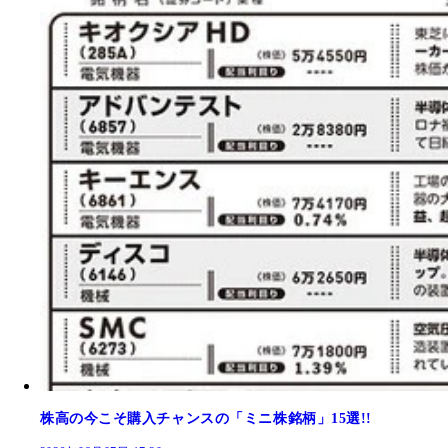
株高の今こそ購入チャンスの「ミニ株銘柄」15選!!