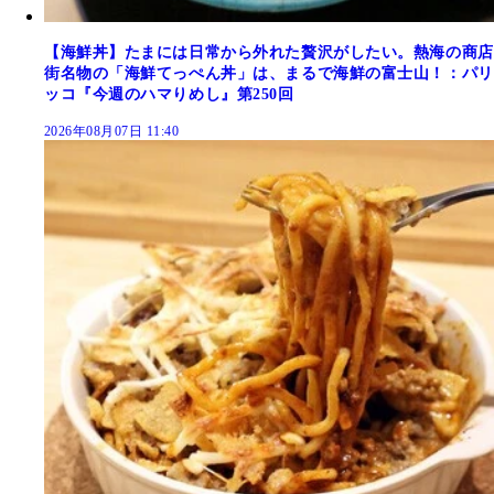
【海鮮丼】たまには日常から外れた贅沢がしたい。熱海の商店
街名物の「海鮮てっぺん丼」は、まるで海鮮の富士山！：パリ
ッコ『今週のハマりめし』第250回
2026年08月07日 11:40