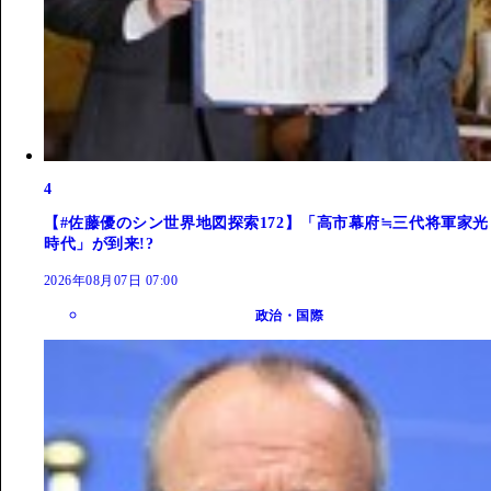
4
【#佐藤優のシン世界地図探索172】「高市幕府≒三代将軍家光
時代」が到来!?
2026年08月07日 07:00
政治・国際