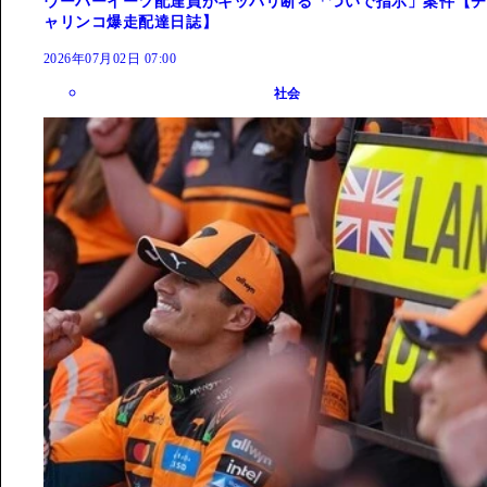
ウーバーイーツ配達員がキッパリ断る「ついで指示」案件【チ
ャリンコ爆走配達日誌】
2026年07月02日 07:00
社会