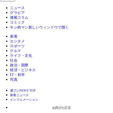
ニュース
グラビア
連載コラム
コミック
キン肉マン
新しいウィンドウで開く
新着
エンタメ
スポーツ
クルマ
ライフ・文化
社会
政治・国際
経済・ビジネス
IT・科学
写真
週プレNEWS TOP
新着ニュース
インフォメーション
お詫びと訂正