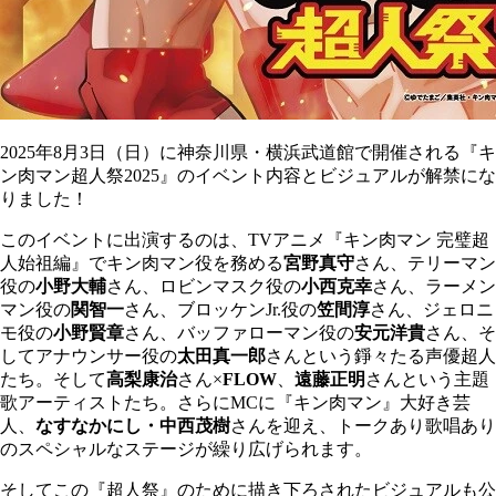
2025年8月3日（日）に神奈川県・横浜武道館で開催される『キ
ン肉マン超人祭2025』のイベント内容とビジュアルが解禁にな
りました！
このイベントに出演するのは、TVアニメ『キン肉マン 完璧超
人始祖編』でキン肉マン役を務める
宮野真守
さん、テリーマン
役の
小野大輔
さん、ロビンマスク役の
小西克幸
さん、ラーメン
マン役の
関智一
さん、ブロッケンJr.役の
笠間淳
さん、ジェロニ
モ役の
小野賢章
さん、バッファローマン役の
安元洋貴
さん、そ
してアナウンサー役の
太田真一郎
さんという錚々たる声優超人
たち。そして
高梨康治
さん×
FLOW
、
遠藤正明
さんという主題
歌アーティストたち。さらにMCに『キン肉マン』大好き芸
人、
なすなかにし・中西茂樹
さんを迎え、トークあり歌唱あり
のスペシャルなステージが繰り広げられます。
そしてこの『超人祭』のために描き下ろされたビジュアルも公