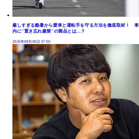
厳しすぎる酷暑から愛車と運転手を守る方法を徹底取材！ 車
内に"置き忘れ厳禁"の製品とは...？
2026年08月08日 07:00