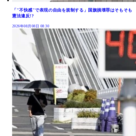
「"不快感"で表現の自由を規制する」国旗損壊罪はそもそも
憲法違反!?
2026年08月08日 08:30