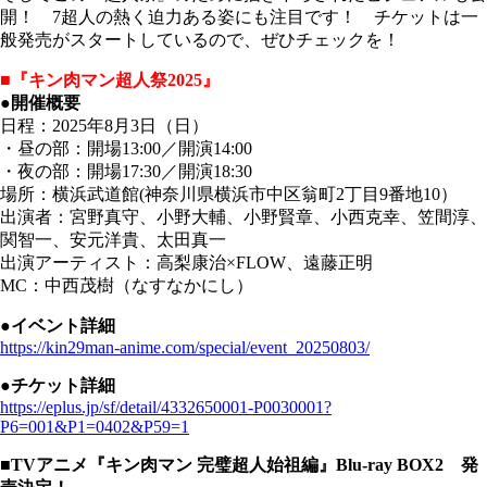
開！ 7超人の熱く迫力ある姿にも注目です！ チケットは一
般発売がスタートしているので、ぜひチェックを！
■『キン肉マン超人祭2025』
●開催概要
日程：2025年8月3日（日）
・昼の部：開場13:00／開演14:00
・夜の部：開場17:30／開演18:30
場所：横浜武道館(神奈川県横浜市中区翁町2丁目9番地10）
出演者：宮野真守、小野大輔、小野賢章、小西克幸、笠間淳、
関智一、安元洋貴、太田真一
出演アーティスト：高梨康治×FLOW、遠藤正明
MC：中西茂樹（なすなかにし）
●イベント詳細
https://kin29man-anime.com/special/event_20250803/
●チケット詳細
https://eplus.jp/sf/detail/4332650001-P0030001?
P6=001&P1=0402&P59=1
■TVアニメ『キン肉マン 完璧超人始祖編』Blu-ray BOX2 発