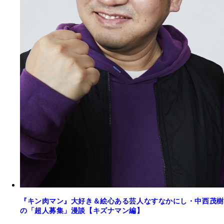
『キン肉マン』大好き＆絵心ある芸人なすなかにし・中西茂樹
の「超人募集」漫談【キズナマン編】