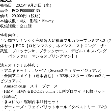
売決定！
発売日：2025年9月24日（水）
品番：PCXP000060135
価格：29,000円（税込）
本編枚数：4枚 形態：Blu-ray
収録話数：全11話
特典内容：
キン肉マンキンケシ完璧超人始祖編フルカラープレミアム2（7
体セットBOX【ロビンマスク、ネメシス、ストロング・ザ・
武道、ブロッケンJr.、ブラックホール、デビルエキスパンダ
ー：バッファローマン＆スプリングマン】）
法人オリジナル特典：
・アニまるっ！：Tシャツ（Season2 ティザービジュアル）
・全国アニメイト（通販含む）：B2布ポスター（Season2 キー
ビジュアル）
・Amazon.co.jp：スリーブケース
・HMV、HMV＆BOOKS online：L判ブロマイド10枚セット
（場面写）
・きゃにめ：縮刷台本11冊セット
・ゲーマーズ：フェイバリットホールドタペストリー（B2タ