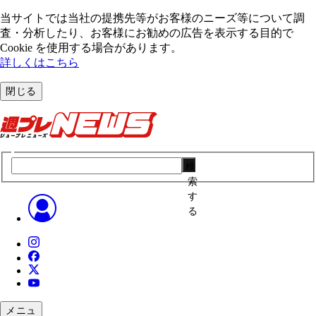
当サイトでは当社の提携先等がお客様のニーズ等について調
査・分析したり、お客様にお勧めの広告を表⽰する⽬的で
Cookie を使⽤する場合があります。
詳しくはこちら
閉じる
検
索
す
る
メニュ