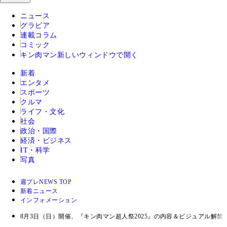
ニュース
グラビア
連載コラム
コミック
キン肉マン
新しいウィンドウで開く
新着
エンタメ
スポーツ
クルマ
ライフ・文化
社会
政治・国際
経済・ビジネス
IT・科学
写真
週プレNEWS TOP
新着ニュース
インフォメーション
8月3日（日）開催、『キン肉マン超人祭2025』の内容＆ビジュアル解