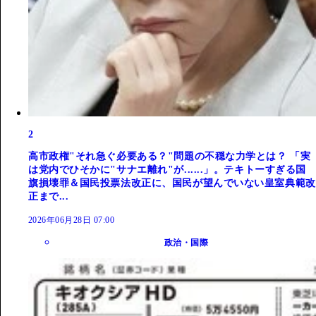
2
高市政権"それ急ぐ必要ある？"問題の不穏な力学とは？ 「実
は党内でひそかに"サナエ離れ"が......」。テキトーすぎる国
旗損壊罪＆国民投票法改正に、国民が望んでいない皇室典範改
正まで...
2026年06月28日 07:00
政治・国際