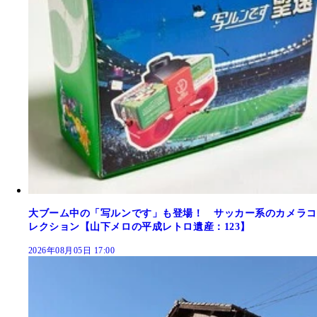
大ブーム中の「写ルンです」も登場！ サッカー系のカメラコ
レクション【山下メロの平成レトロ遺産：123】
2026年08月05日 17:00