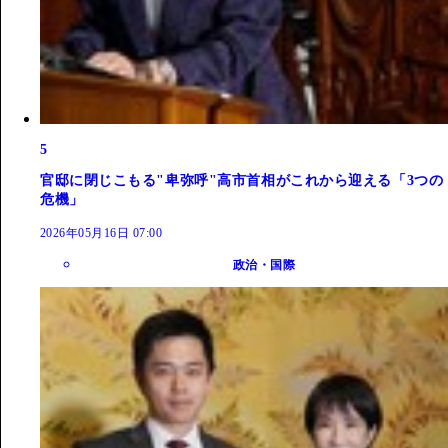
5
官邸に閉じこもる"卑弥呼"高市首相がこれから迎える「3つの
危機」
2026年05月16日 07:00
政治・国際