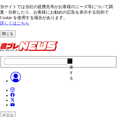
当サイトでは当社の提携先等がお客様のニーズ等について調
査・分析したり、お客様にお勧めの広告を表⽰する⽬的で
Cookie を使⽤する場合があります。
詳しくはこちら
閉じる
検
索
す
る
メニュ