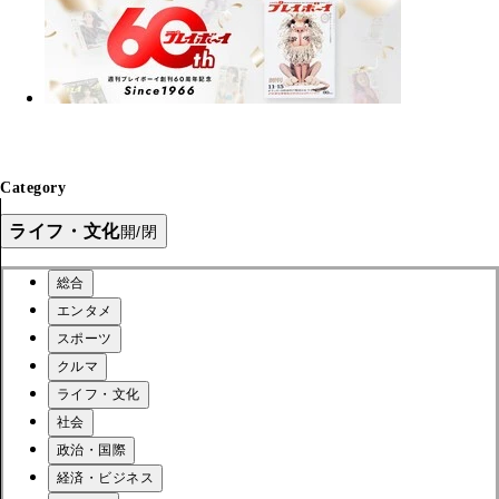
Category
ライフ・文化
開/閉
総合
エンタメ
スポーツ
クルマ
ライフ・文化
社会
政治・国際
経済・ビジネス