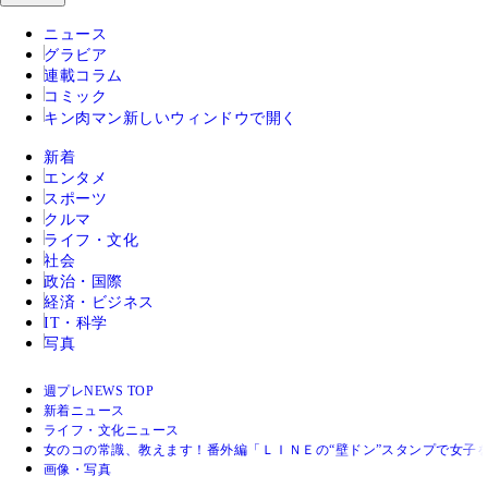
ニュース
グラビア
連載コラム
コミック
キン肉マン
新しいウィンドウで開く
新着
エンタメ
スポーツ
クルマ
ライフ・文化
社会
政治・国際
経済・ビジネス
IT・科学
写真
週プレNEWS TOP
新着ニュース
ライフ・文化ニュース
女のコの常識、教えます！番外編「ＬＩＮＥの“壁ドン”スタンプで女子
画像・写真