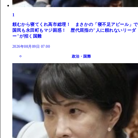
1
頼むから寝てくれ高市総理！ まさかの「寝不足アピール」で
国民も永田町もマジ困惑！ 歴代屈指の"人に頼れないリーダ
ー"が招く国難
2026年08月09日 07:00
政治・国際