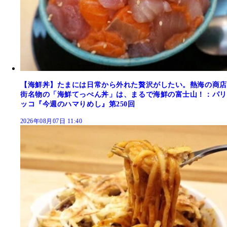
【海鮮丼】たまには日常から外れた贅沢がしたい。熱海の商店
街名物の「海鮮てっぺん丼」は、まるで海鮮の富士山！：パリ
ッコ『今週のハマりめし』第250回
2026年08月07日 11:40