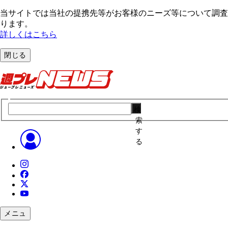
当サイトでは当社の提携先等がお客様のニーズ等について調査・
ります。
詳しくはこちら
閉じる
検
索
す
る
メニュ