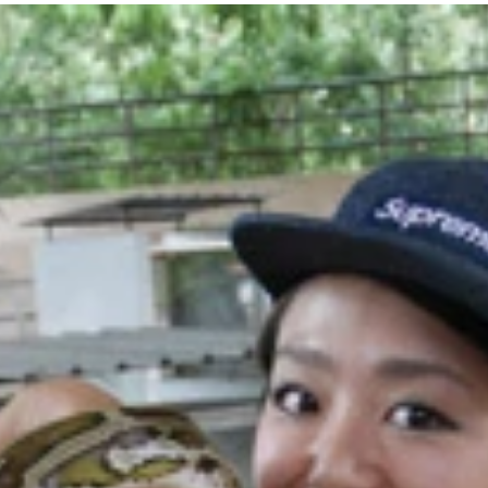
も行なわれる
ます
ンテウ。「ＶＩＰ席だ！」とか言って子供サイズのプラスティ
」のサインはなぜか 日本の成人向け漫画タッチ（しかも両方
けど、寺院内は肩の出てる服もダメなのでコートを貸してくれ
上のラプンツェル』のモデルにもなった幻想的なお祭りです
旅人は普段もっと素朴なものをかじってます 笑
上げ」の様子