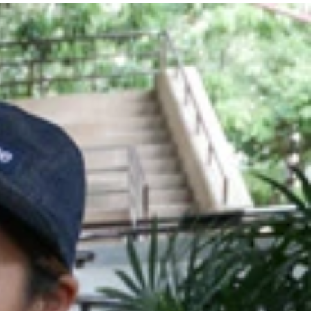
ック椅子まで用意してくれた 苦笑
女の子疑惑）寺院内、この絵でいいのか！？
る。敬虔さと大らかさのバランスが絶妙？