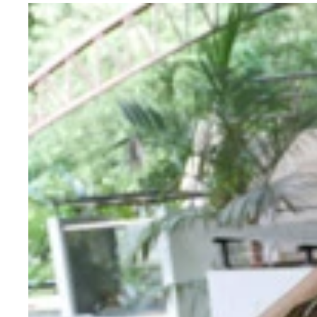
お祭りの時期は花火や爆竹が鳴り、街中でパレード
クラブの入り口ではなく、お寺。コムローイ売って
対面式にベンチシートがある乗り合いタクシー、ソ
まるで日本の花火大会の河川敷のような光景
ホテルのような病室
観光で入った寺院での「寺院内でのキスやハグ禁止
タイといえばやっぱり寺。装飾はかなりキラキラだ
コムローイを天に放つ瞬間。ディズニー映画『塔の
ホテルのような食事。洋食はタイでは割高なので、
チケットなしの人たちが会場の外から眺める「一斉
何人かでまとまって上げる一体感はスペシャル