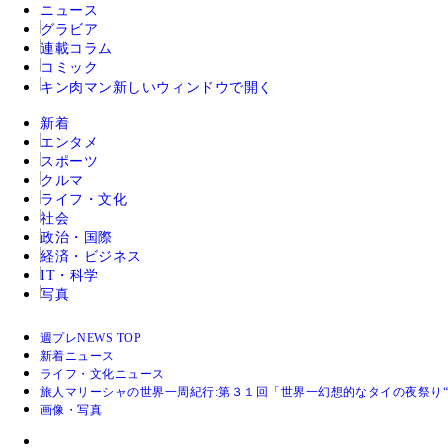
ニュース
グラビア
連載コラム
コミック
キン肉マン
新しいウィンドウで開く
新着
エンタメ
スポーツ
クルマ
ライフ・文化
社会
政治・国際
経済・ビジネス
IT・科学
写真
週プレNEWS TOP
新着ニュース
ライフ・文化ニュース
旅人マリーシャの世界一周紀行:第３１回「世界一幻想的なタイの夜祭り
画像・写真