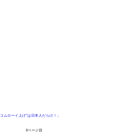
“コムローイ上げ”は日本人だらけ！」
8ページ目