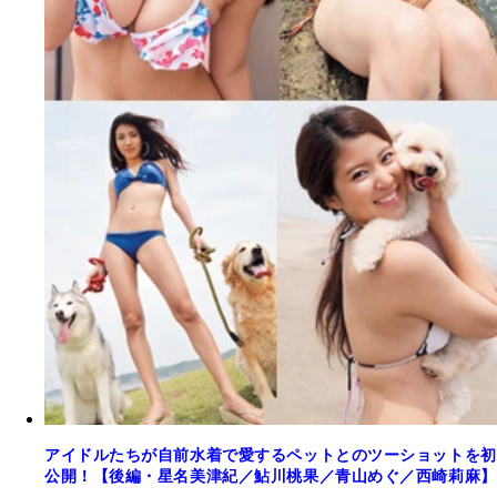
アイドルたちが自前水着で愛するペットとのツーショットを初
公開！【後編・星名美津紀／鮎川桃果／青山めぐ／西崎莉麻】