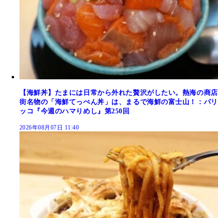
【海鮮丼】たまには日常から外れた贅沢がしたい。熱海の商店
街名物の「海鮮てっぺん丼」は、まるで海鮮の富士山！：パリ
ッコ『今週のハマりめし』第250回
2026年08月07日 11:40