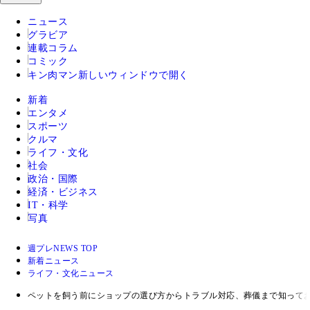
ニュース
グラビア
連載コラム
コミック
キン肉マン
新しいウィンドウで開く
新着
エンタメ
スポーツ
クルマ
ライフ・文化
社会
政治・国際
経済・ビジネス
IT・科学
写真
週プレNEWS TOP
新着ニュース
ライフ・文化ニュース
ペットを飼う前にショップの選び方からトラブル対応、葬儀まで知って