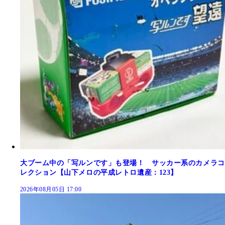
大ブーム中の「写ルンです」も登場！ サッカー系のカメラコ
レクション【山下メロの平成レトロ遺産：123】
2026年08月05日 17:00