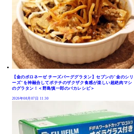
【金のボロネーゼ チーズバーググラタン】セブンの"金のシリ
ーズ"を神融合してポテチのザクザク食感が楽しい超絶肉マシ
のグラタン！＜野島慎一郎のバカレシピ＞
2026年08月07日 11:30