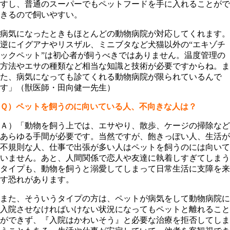
すし、普通のスーパーでもペットフードを手に入れることがで
きるので飼いやすい。
病気になったときもほとんどの動物病院が対応してくれます。
逆にイグアナやリスザル、ミニブタなど犬猫以外の“エキゾチ
ックペット”は初心者が飼うべきではありません。温度管理の
方法やエサの種類など相当な知識と技術が必要ですからね。ま
た、病気になっても診てくれる動物病院が限られているんで
す」（獣医師・田向健一先生）
Ｑ）ペットを飼うのに向いている人、不向きな人は？
Ａ）「動物を飼う上では、エサやり、散歩、ケージの掃除など
あらゆる手間が必要です。当然ですが、飽きっぽい人、生活が
不規則な人、仕事で出張が多い人はペットを飼うのには向いて
いません。あと、人間関係で恋人や友達に執着しすぎてしまう
タイプも、動物を飼うと溺愛してしまって日常生活に支障を来
す恐れがあります。
また、そういうタイプの方は、ペットが病気をして動物病院に
入院させなければいけない状況になってもペットと離れること
ができず、『入院はかわいそう』と必要な治療を拒否してしま