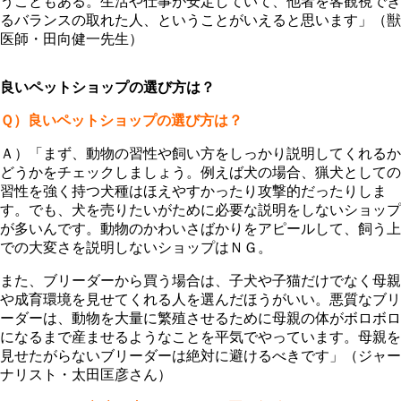
うこともある。生活や仕事が安定していて、他者を客観視でき
るバランスの取れた人、ということがいえると思います」（獣
医師・田向健一先生）
良いペットショップの選び方は？
Ｑ）良いペットショップの選び方は？
Ａ）「まず、動物の習性や飼い方をしっかり説明してくれるか
どうかをチェックしましょう。例えば犬の場合、猟犬としての
習性を強く持つ犬種はほえやすかったり攻撃的だったりしま
す。でも、犬を売りたいがために必要な説明をしないショップ
が多いんです。動物のかわいさばかりをアピールして、飼う上
での大変さを説明しないショップはＮＧ。
また、ブリーダーから買う場合は、子犬や子猫だけでなく母親
や成育環境を見せてくれる人を選んだほうがいい。悪質なブリ
ーダーは、動物を大量に繁殖させるために母親の体がボロボロ
になるまで産ませるようなことを平気でやっています。母親を
見せたがらないブリーダーは絶対に避けるべきです」（ジャー
ナリスト・太田匡彦さん）