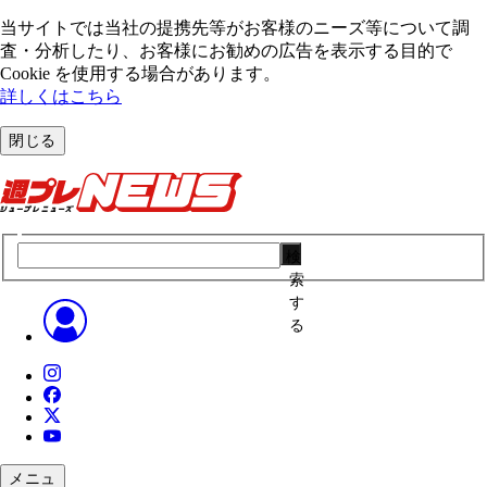
当サイトでは当社の提携先等がお客様のニーズ等について調
査・分析したり、お客様にお勧めの広告を表⽰する⽬的で
Cookie を使⽤する場合があります。
詳しくはこちら
閉じる
検
索
す
る
メニュ