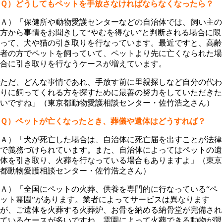
Ｑ）どうしてもペットを手放さなければならなくなったら？
Ａ）「保健所や動物愛護センターなどの自治体では、飼い主の
方から事情をお聞きして“やむを得ない”と判断される場合に限
って、犬や猫の引き取りを行なっています。最近ですと、高齢
者の方でペットを飼っていて、ペットより先に亡くなられた場
合に引き取りを行なうケースが増えています。
ただ、どんな事情であれ、手放す前に里親探しなど自分の代わ
りに飼ってくれる方を探すために最善の努力をしていただきた
いですね」（東京都動物愛護相談センター・佐竹浩之さん）
Ｑ）ペットが亡くなったとき、葬儀や遺体はどうすれば？
Ａ）「犬が死亡した場合は、自治体に死亡届を出すことが法律
で義務づけられています。また、自治体によってはペットの遺
体を引き取り、火葬を行なっている場合もありますよ」（東京
都動物愛護相談センター・佐竹浩之さん）
Ａ）「全国にペットの火葬、供養を専門的に行なっている“ペ
ット霊園”があります。業者によってサービスは異なります
が、ご遺体を火葬する火葬炉、お骨を納める納骨堂が完備され
ているケースが多いですね。霊園によって火葬できる動物が限