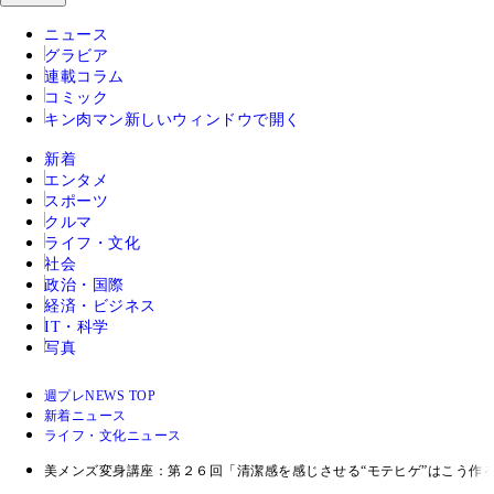
ニュース
グラビア
連載コラム
コミック
キン肉マン
新しいウィンドウで開く
新着
エンタメ
スポーツ
クルマ
ライフ・文化
社会
政治・国際
経済・ビジネス
IT・科学
写真
週プレNEWS TOP
新着ニュース
ライフ・文化ニュース
美メンズ変身講座：第２６回「清潔感を感じさせる“モテヒゲ”はこう作