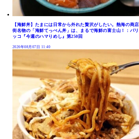
【海鮮丼】たまには日常から外れた贅沢がしたい。熱海の商店
街名物の「海鮮てっぺん丼」は、まるで海鮮の富士山！：パリ
ッコ『今週のハマりめし』第250回
2026年08月07日 11:40