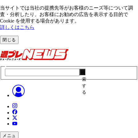
当サイトでは当社の提携先等がお客様のニーズ等について調
査・分析したり、お客様にお勧めの広告を表⽰する⽬的で
Cookie を使⽤する場合があります。
詳しくはこちら
閉じる
検
索
す
る
メニュ