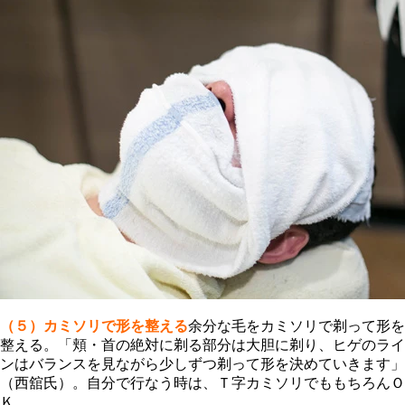
（５）カミソリで形を整える
余分な毛をカミソリで剃って形を
整える。「頬・首の絶対に剃る部分は大胆に剃り、ヒゲのライ
ンはバランスを見ながら少しずつ剃って形を決めていきます」
（西舘氏）。自分で行なう時は、Ｔ字カミソリでももちろんＯ
Ｋ。