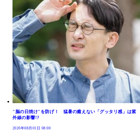
"脳の日焼け"を防げ！ 猛暑の癒えない「グッタリ感」は紫
外線の影響!?
2026年08月01日 08:00