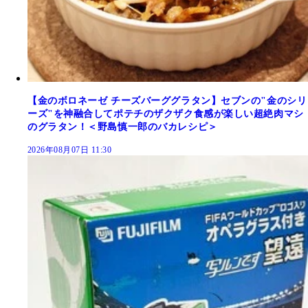
【金のボロネーゼ チーズバーググラタン】セブンの"金のシリ
ーズ"を神融合してポテチのザクザク食感が楽しい超絶肉マシ
のグラタン！＜野島慎一郎のバカレシピ＞
2026年08月07日 11:30