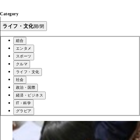
Category
ライフ・文化
開/閉
総合
エンタメ
スポーツ
クルマ
ライフ・文化
社会
政治・国際
経済・ビジネス
IT・科学
グラビア