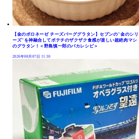
【金のボロネーゼ チーズバーググラタン】セブンの"金のシリ
ーズ"を神融合してポテチのザクザク食感が楽しい超絶肉マシ
のグラタン！＜野島慎一郎のバカレシピ＞
2026年08月07日 11:30