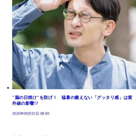
"脳の日焼け"を防げ！ 猛暑の癒えない「グッタリ感」は紫
外線の影響!?
2026年08月01日 08:00