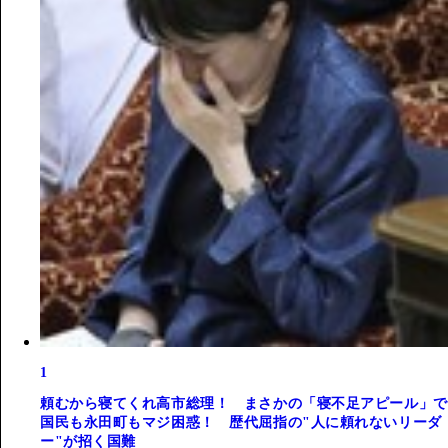
1
頼むから寝てくれ高市総理！ まさかの「寝不足アピール」で
国民も永田町もマジ困惑！ 歴代屈指の"人に頼れないリーダ
ー"が招く国難