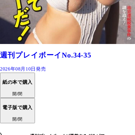
週刊プレイボーイNo.34-35
2026年08月10日発売
紙の本で購入
開/閉
電子版で購入
開/閉