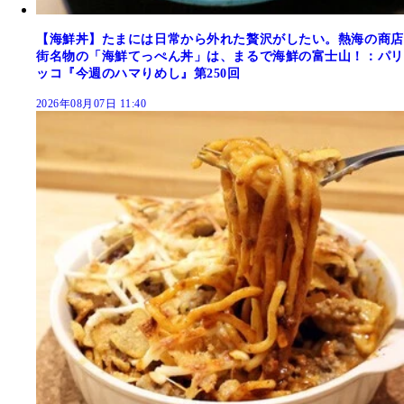
【海鮮丼】たまには日常から外れた贅沢がしたい。熱海の商店
街名物の「海鮮てっぺん丼」は、まるで海鮮の富士山！：パリ
ッコ『今週のハマりめし』第250回
2026年08月07日 11:40