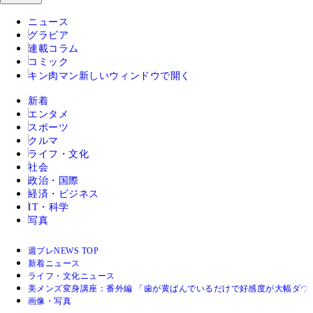
ニュース
グラビア
連載コラム
コミック
キン肉マン
新しいウィンドウで開く
新着
エンタメ
スポーツ
クルマ
ライフ・文化
社会
政治・国際
経済・ビジネス
IT・科学
写真
週プレNEWS TOP
新着ニュース
ライフ・文化ニュース
美メンズ変身講座：番外編 「歯が黄ばんでいるだけで好感度が大幅ダウ
画像・写真