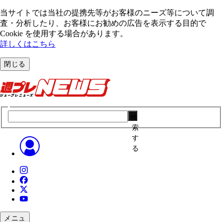
当サイトでは当社の提携先等がお客様のニーズ等について調
査・分析したり、お客様にお勧めの広告を表⽰する⽬的で
Cookie を使⽤する場合があります。
詳しくはこちら
閉じる
検
索
す
る
メニュ