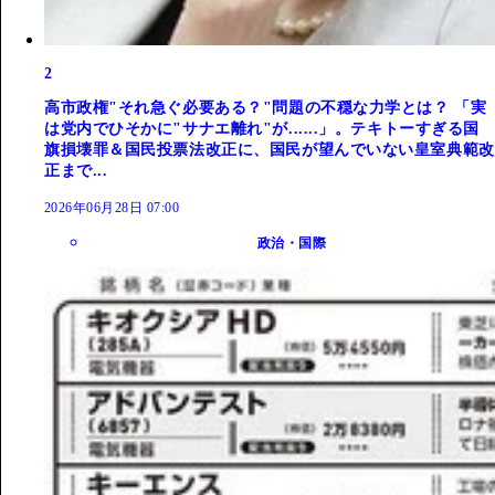
2
高市政権"それ急ぐ必要ある？"問題の不穏な力学とは？ 「実
は党内でひそかに"サナエ離れ"が......」。テキトーすぎる国
旗損壊罪＆国民投票法改正に、国民が望んでいない皇室典範改
正まで...
2026年06月28日 07:00
政治・国際