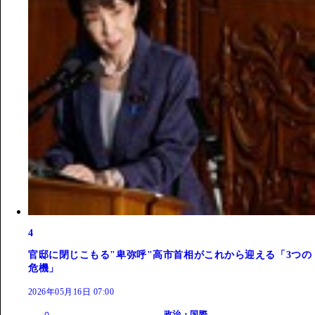
4
官邸に閉じこもる"卑弥呼"高市首相がこれから迎える「3つの
危機」
2026年05月16日 07:00
政治・国際