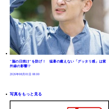
"脳の日焼け"を防げ！ 猛暑の癒えない「グッタリ感」は紫
外線の影響!?
2026年08月01日 08:00
写真をもっと見る