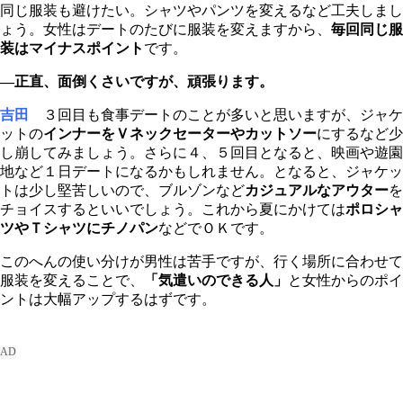
同じ服装も避けたい。シャツやパンツを変えるなど工夫しまし
ょう。女性はデートのたびに服装を変えますから、
毎回同じ服
装はマイナスポイント
です。
―正直、面倒くさいですが、頑張ります。
吉田
３回目も食事デートのことが多いと思いますが、ジャケ
ットの
インナーをＶネックセーターやカットソー
にするなど少
し崩してみましょう。さらに４、５回目となると、映画や遊園
地など１日デートになるかもしれません。となると、ジャケッ
トは少し堅苦しいので、ブルゾンなど
カジュアルなアウター
を
チョイスするといいでしょう。これから夏にかけては
ポロシャ
ツやＴシャツにチノパン
などでＯＫです。
このへんの使い分けが男性は苦手ですが、行く場所に合わせて
服装を変えることで、
「気遣いのできる人」
と女性からのポイ
ントは大幅アップするはずです。