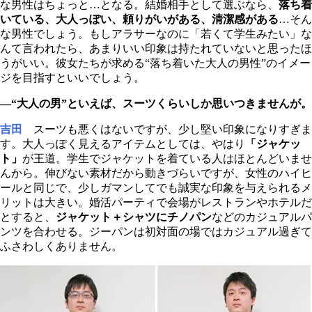
な男性はちょっと…となる。結婚相手として選ぶなら、
落ち着
いている、大人っぽい、頼りがいがある、清潔感がある
…そん
な男性でしょう。もしアラサーなのに「若くて学生みたい」な
んて言われたら、あまりいい印象は持たれていないと思ったほ
うがいい。彼女たちが求める“落ち着いた大人の男性”のイメー
ジを目指すといいでしょう。
―“大人の男”といえば、スーツくらいしか思いつきませんが。
吉田
スーツも悪くはないですが、少し堅い印象になりすぎま
す。大人っぽく見えるアイテムとしては、やはり
「ジャケッ
ト」
が王道。学生でジャケットを着ている人はほとんどいませ
んから。伸びない素材だから動きづらいですが、女性のハイヒ
ールと同じで、少しガマンしてでも誠実な印象を与えられるメ
リットは大きい。婚活パーティで会場がレストランやホテルだ
とすると、
ジャケット＋シャツにチノパン
などのカジュアルパ
ンツを合わせる。ジーパンは初対面の場ではカジュアル過ぎて
ふさわしくありません。