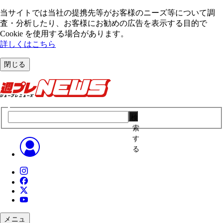
当サイトでは当社の提携先等がお客様のニーズ等について調
査・分析したり、お客様にお勧めの広告を表⽰する⽬的で
Cookie を使⽤する場合があります。
詳しくはこちら
閉じる
検
索
す
る
メニュ