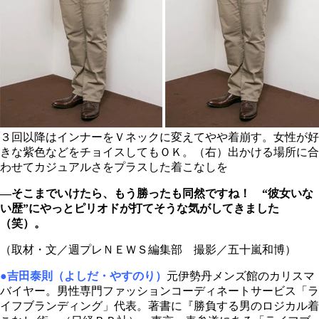
３回以降はインナーをＶネックに変えてやや着崩す。女性が好
きな紫色などをチョイスしてもＯＫ。（右）出かける場所に合
わせてカジュアルさをプラスした着こなしを
―そこまでいけたら、もう勝ったも同然ですね！ “彼女いな
い歴”にやっとピリオドが打てそうな気がしてきました
（笑）。
（取材・文／週プレＮＥＷＳ編集部 撮影／五十嵐和博）
●吉田泰則（よしだ・やすのり）
元伊勢丹メンズ館のカリスマ
バイヤー。男性専門ファッションコーディネートサービス「ラ
イフブランディング」代表。著書に『勝負する男のロジカル着