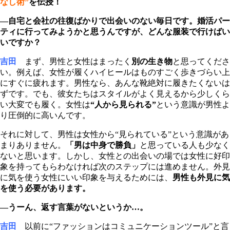
なし術”
を伝授！
―自宅と会社の往復ばかりで出会いのない毎日です。婚活パー
ティに行ってみようかと思うんですが、どんな服装で行けばい
いですか？
吉田
まず、男性と女性はまったく
別の生き物
と思ってくださ
い。例えば、女性が履くハイヒールはものすごく歩きづらい上
にすぐに疲れます。男性なら、あんな靴絶対に履きたくないは
ずです。でも、彼女たちはスタイルがよく見えるから少しくら
い大変でも履く。女性は
“人から見られる”
という意識が男性よ
り圧倒的に高いんです。
それに対して、男性は女性から“見られている”という意識があ
まりありません。
「男は中身で勝負」
と思っている人も少なく
ないと思います。しかし、女性との出会いの場では女性に好印
象を持ってもらわなければ次のステップには進めません。外見
に気を使う女性にいい印象を与えるためには、
男性も外見に気
を使う必要があります。
―うーん、返す言葉がないというか…。
吉田
以前に“ファッションはコミュニケーションツール”と言