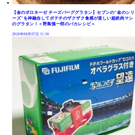
【金のボロネーゼ チーズバーググラタン】セブンの"金のシリ
ーズ"を神融合してポテチのザクザク食感が楽しい超絶肉マシ
のグラタン！＜野島慎一郎のバカレシピ＞
2026年08月07日 11:30