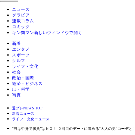
ニュース
グラビア
連載コラム
コミック
キン肉マン
新しいウィンドウで開く
新着
エンタメ
スポーツ
クルマ
ライフ・文化
社会
政治・国際
経済・ビジネス
IT・科学
写真
週プレNEWS TOP
新着ニュース
ライフ・文化ニュース
“男は中身で勝負”はＮＧ！ ２回目のデートに進める“大人の男”コーデと