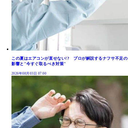
この夏はエアコンが直せない!? プロが解説するナフサ不足の
影響と"今すぐ取るべき対策"
2026年08月03日 07:00