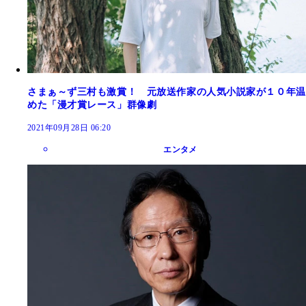
さまぁ～ず三村も激賞！ 元放送作家の人気小説家が１０年温
めた「漫才賞レース」群像劇
2021年09月28日 06:20
エンタメ