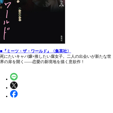
■『ミーツ・ザ・ワールド』〈集英社〉
死にたいキャバ嬢×推したい腐女子。二人の出会いが新たな世
界の扉を開く――恋愛の新境地を描く意欲作！