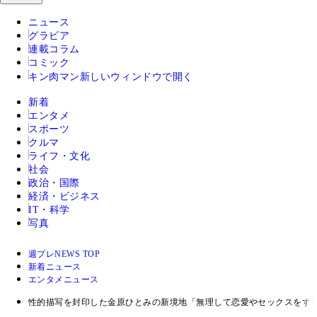
ニュース
グラビア
連載コラム
コミック
キン肉マン
新しいウィンドウで開く
新着
エンタメ
スポーツ
クルマ
ライフ・文化
社会
政治・国際
経済・ビジネス
IT・科学
写真
週プレNEWS TOP
新着ニュース
エンタメニュース
性的描写を封印した金原ひとみの新境地「無理して恋愛やセックスをす