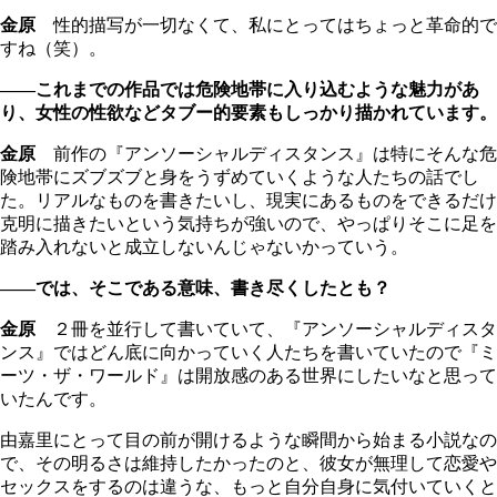
金原
性的描写が一切なくて、私にとってはちょっと革命的で
すね（笑）。
――これまでの作品では危険地帯に入り込むような魅力があ
り、女性の性欲などタブー的要素もしっかり描かれています。
金原
前作の『アンソーシャルディスタンス』は特にそんな危
険地帯にズブズブと身をうずめていくような人たちの話でし
た。リアルなものを書きたいし、現実にあるものをできるだけ
克明に描きたいという気持ちが強いので、やっぱりそこに足を
踏み入れないと成立しないんじゃないかっていう。
――では、そこである意味、書き尽くしたとも？
金原
２冊を並行して書いていて、『アンソーシャルディスタ
ンス』ではどん底に向かっていく人たちを書いていたので『ミ
ーツ・ザ・ワールド』は開放感のある世界にしたいなと思って
いたんです。
由嘉里にとって目の前が開けるような瞬間から始まる小説なの
で、その明るさは維持したかったのと、彼女が無理して恋愛や
セックスをするのは違うな、もっと自分自身に気付いていくと