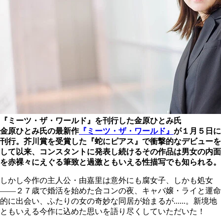
『ミーツ・ザ・ワールド』を刊行した金原ひとみ氏
金原ひとみ氏の最新作
『ミーツ・ザ・ワールド』
が１月５日に
刊行。芥川賞を受賞した『蛇にピアス』で衝撃的なデビューを
して以来、コンスタントに発表し続けるその作品は男女の内面
を赤裸々にえぐる筆致と過激ともいえる性描写でも知られる。
しかし今作の主人公・由嘉里は意外にも腐女子、しかも処女
――２７歳で婚活を始めた合コンの夜、キャバ嬢・ライと運命
的に出会い、ふたりの女の奇妙な同居が始まるが......。新境地
ともいえる今作に込めた思いを語り尽くしていただいた！