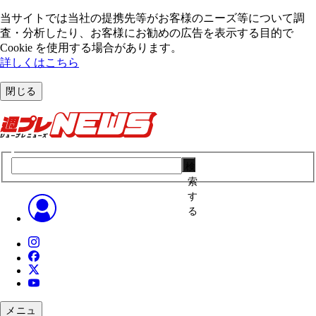
当サイトでは当社の提携先等がお客様のニーズ等について調
査・分析したり、お客様にお勧めの広告を表⽰する⽬的で
Cookie を使⽤する場合があります。
詳しくはこちら
閉じる
検
索
す
る
メニュ