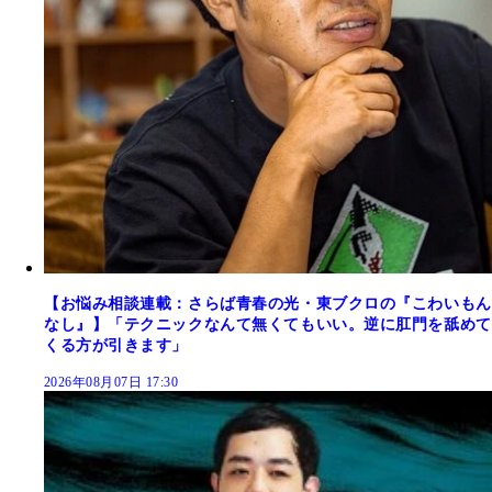
【お悩み相談連載：さらば青春の光・東ブクロの『こわいもん
なし』】「テクニックなんて無くてもいい。逆に肛門を舐めて
くる方が引きます」
2026年08月07日 17:30