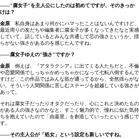
――"腐女子"を主人公にしたのは初めてですが、そのきっか
けは？
金原
私自身はあまり何かにハマったことはないんですけど、
最近周りの友だちや編集者に腐女子が多くなってきたなと実感
していて。話しているとみんな共通して芯の強さというか、揺
らがない強さがあるのを感じたんですね。
――腐女子ゆえの"強さ"ですか？
金原
例えば、『アタラクシア』に出てくる人たちだと、不倫
や恋愛関係でしっちゃかめっちゃかになって七転八倒するんで
すけど、この作品ではみんな筋が通ってるから、全然揺らがな
い。そういう人間関係に苦しむステージを超越している強さが
あって。
それは腐女子だったりオタクだったり、心にこれと決めたもの
がある人の強さなのかなと。すごく魅力的で、憧れに似た気持
ちを抱えていたので「由嘉里」を創造していったという感じで
す。
――その主人公が「処女」という設定も新しいですね。