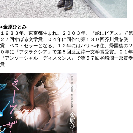
●金原ひとみ
１９８３年、東京都生まれ。２００３年、『蛇にピアス』で第
２７回すばる文学賞、０４年に同作で第１３０回芥川賞を受
賞、ベストセラーとなる。１２年にはパリへ移住、帰国後の２
０年に『アタラクシア』で第５回渡辺淳一文学賞受賞。２１年
『アンソーシャル ディスタンス』で第５７回谷崎潤一郎賞受
賞