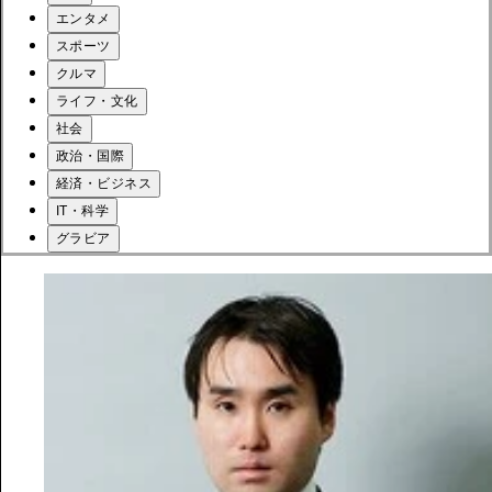
エンタメ
スポーツ
クルマ
ライフ・文化
社会
政治・国際
経済・ビジネス
IT・科学
グラビア