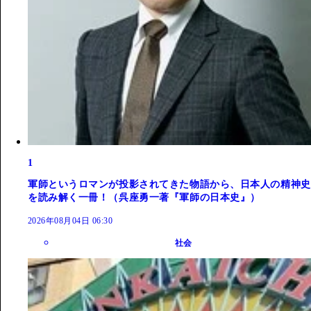
1
軍師というロマンが投影されてきた物語から、日本人の精神史
を読み解く一冊！（呉座勇一著『軍師の日本史』）
2026年08月04日 06:30
社会