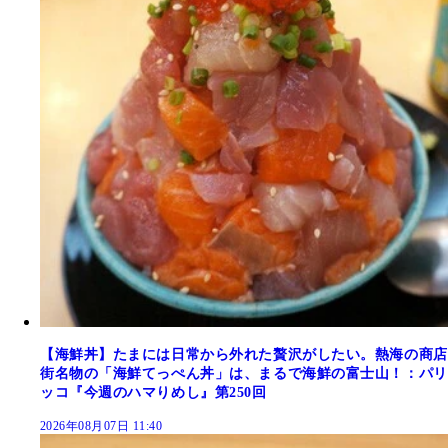
【海鮮丼】たまには日常から外れた贅沢がしたい。熱海の商店
街名物の「海鮮てっぺん丼」は、まるで海鮮の富士山！：パリ
ッコ『今週のハマりめし』第250回
2026年08月07日 11:40