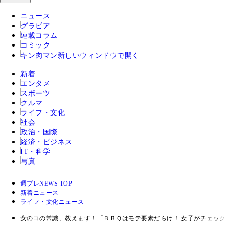
ニュース
グラビア
連載コラム
コミック
キン肉マン
新しいウィンドウで開く
新着
エンタメ
スポーツ
クルマ
ライフ・文化
社会
政治・国際
経済・ビジネス
IT・科学
写真
週プレNEWS TOP
新着ニュース
ライフ・文化ニュース
女のコの常識、教えます！「ＢＢＱはモテ要素だらけ！ 女子がチェック