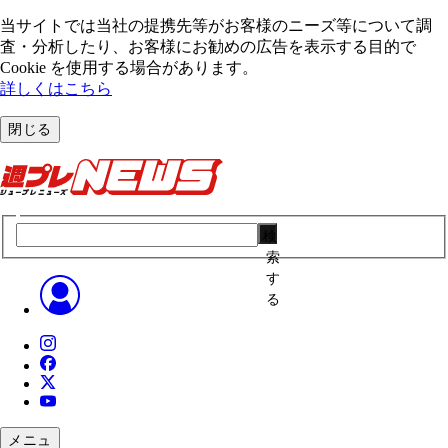
当サイトでは当社の提携先等がお客様のニーズ等について調
査・分析したり、お客様にお勧めの広告を表⽰する⽬的で
Cookie を使⽤する場合があります。
詳しくはこちら
閉じる
検
索
す
る
メニュ