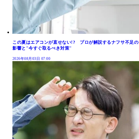
この夏はエアコンが直せない!? プロが解説するナフサ不足の
影響と"今すぐ取るべき対策"
2026年08月03日 07:00