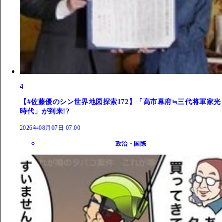
4
【#佐藤優のシン世界地図探索172】「高市幕府≒三代将軍家光
時代」が到来!?
2026年08月07日 07:00
政治・国際