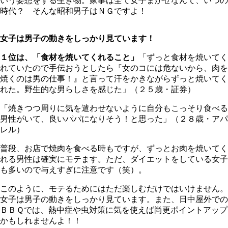
いう妄想をする生き物。家事は全て女子まかせなんて、いつの
時代？ そんな昭和男子はＮＧですよ！
女子は男子の動きをしっかり見ています！
１位は、「食材を焼いてくれること」
「ずっと食材を焼いてく
れていたので手伝おうとしたら『女のコには危ないから、肉を
焼くのは男の仕事！』と言って汗をかきながらずっと焼いてく
れた。野生的な男らしさを感じた」（２５歳・証券）
「焼きつつ周りに気を遣わせないように自分もこっそり食べる
男性がいて、良いパパになりそう！と思った」（２８歳・アパ
レル）
普段、お店で焼肉を食べる時もですが、ずっとお肉を焼いてく
れる男性は確実にモテます。ただ、ダイエットをしている女子
も多いので与えすぎに注意です（笑）。
このように、モテるためにはただ楽しむだけではいけません。
女子は男子の動きをしっかり見ています。また、日中屋外での
ＢＢＱでは、熱中症や虫対策に気を使えば尚更ポイントアップ
かもしれませんよ！！