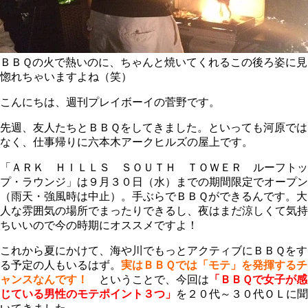
ＢＢＱの火で熱いのに、ちゃんと焼いてくれるこの後ろ姿に見
惚れちゃいますよね（笑）
こんにちは、週刊プレイボーイの菅野です。
先週、友人たちとＢＢＱをしてきました。といっても河原では
なく、仕事帰りに六本木アークヒルズの屋上です。
「ＡＲＫ ＨＩＬＬＳ ＳＯＵＴＨ ＴＯＷＥＲ ルーフトッ
プ・ラウンジ」は９月３０日（水）までの期間限定でオープン
（雨天・強風時は中止）。手ぶらでＢＢＱができるんです。大
人な雰囲気の場所でまったりできるし、夜はまだ涼しくて気持
ちいいので今の時期にオススメですよ！
これから夏にかけて、海や川でもっとアクティブにＢＢＱをす
る予定の人もいるはず。
実はＢＢＱでは「モテ」を発揮するチ
ャンスなんです！
ということで、今回は
「ＢＢＱで女子が感
じている男性のモテポイント３つ」
を２０代～３０代ＯＬに聞