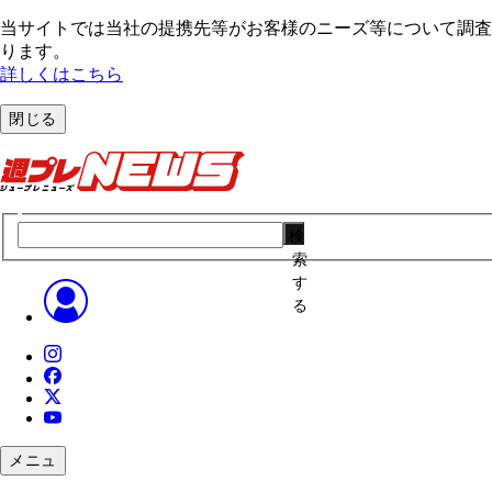
当サイトでは当社の提携先等がお客様のニーズ等について調査・
ります。
詳しくはこちら
閉じる
検
索
す
る
メニュ