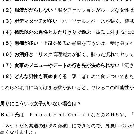
（２）服装がだらしない
「服やファッションがルーズな女性は
（３）ボディタッチが多い
「パーソナルスペースが狭く、警戒
（４）彼氏以外の男性とふたりきりで遊ぶ
「彼氏に対する忠誠
（５）愚痴が多い
「上司や彼氏の愚痴を言うのは、受け身タイ
（６）お酒好き
「リスク管理能力が低く、酔った流れでヤッて
（７）食事のメニューやデートの行き先が決められない
「流さ
（８）どんな男性も褒めまくる
「褒（ほ）めて食いついてきた
これらの項目に当てはまる数が多いほど、ヤレるコの可能性が
周りにこういう女子がいない場合は？
Ｓａｉ
氏は、ＦａｃｅｂｏｏｋやｍｉｘｉなどのＳＮＳや、『
「ネットだと共通の趣味を突破口にできるので、外見レベルが
高くなりますよ」