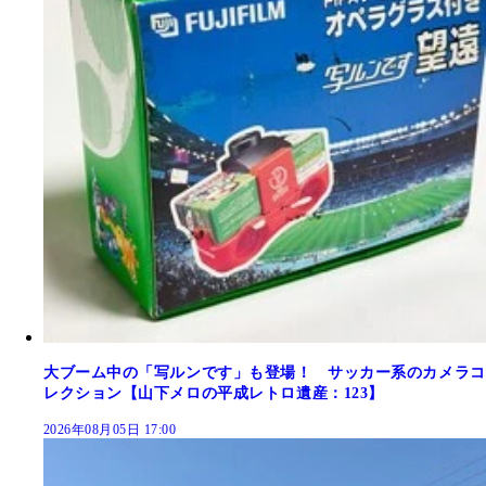
大ブーム中の「写ルンです」も登場！ サッカー系のカメラコ
レクション【山下メロの平成レトロ遺産：123】
2026年08月05日 17:00