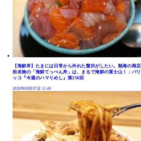
【海鮮丼】たまには日常から外れた贅沢がしたい。熱海の商店
街名物の「海鮮てっぺん丼」は、まるで海鮮の富士山！：パリ
ッコ『今週のハマりめし』第250回
2026年08月07日 11:40