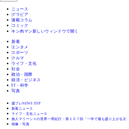
ニュース
グラビア
連載コラム
コミック
キン肉マン
新しいウィンドウで開く
新着
エンタメ
スポーツ
クルマ
ライフ・文化
社会
政治・国際
経済・ビジネス
IT・科学
写真
週プレNEWS TOP
新着ニュース
ライフ・文化ニュース
旅人マリーシャの世界一周紀行：第１０７回「一年で最も盛り上がる夏
画像・写真