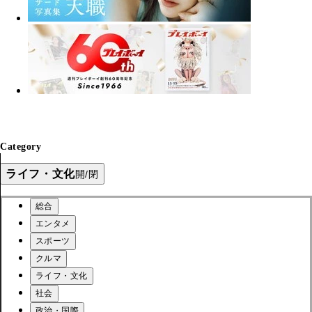
Category
ライフ・文化
開/閉
総合
エンタメ
スポーツ
クルマ
ライフ・文化
社会
政治・国際