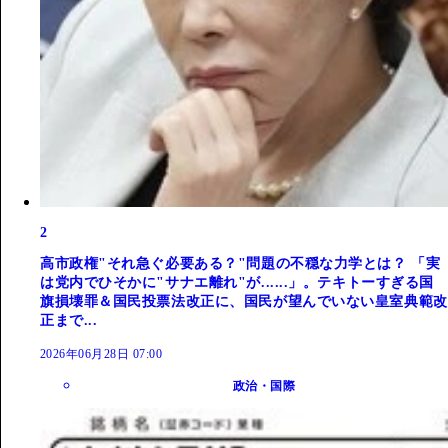
2
高市政権"それ急ぐ必要ある？"問題の不穏な力学とは？ 「実
は党内でひそかに"サナエ離れ"が......」。テキトーすぎる国
旗損壊罪＆国民投票法改正に、国民が望んでいない皇室典範改
正まで...
2026年06月28日 07:00
政治・国際