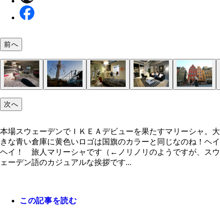
前へ
本場スウェーデンでＩＫＥＡデビューを果たすマリ
次へ
ャ。大きな青い倉庫に黄色いロゴは国旗のカラーと
ストックホルムの街並みは『魔女の宅急便』の風景
ホステルに必ずあるこの茶色のお皿で何度もゴハン
ファミリーだらけの店内
旧市街ガムラスタンのカラフルな建物
「北欧のヴェネチア」とも呼ばれる美しい都市スト
地元民がいなくてゴーストタウン化している街中。
夏至祭り。会場真ん中には十字架型に草花が飾られ
人は穏やかで街の治安は良いスウェーデン
巨大倉庫
広い店内を駆け巡りグッタリ～
初イケアに興奮！。「ＩＫＥＡ」という名前は、創
商品名にはスウェーデンにある湖や島の名前だった
イケアビストロの誘惑には勝てない
なのね！
くり
てます！
ホルム
Ｍはビルに入った大きいものから小さい路面店まで
イポールが建てられた
のイニシャルと、彼が育った農場や村の頭文字を取
街や人や花の名前が付いているって知ってた？
本場スウェーデンでＩＫＥＡデビューを果たすマリーシャ。大
るんだって！
きな青い倉庫に黄色いロゴは国旗のカラーと同じなのね！ヘイ
ヘイ！ 旅人マリーシャです（←ノリノリのようですが、スウ
ェーデン語のカジュアルな挨拶です...
この記事を読む