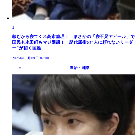
1
頼むから寝てくれ高市総理！ まさかの「寝不足アピール」で
国民も永田町もマジ困惑！ 歴代屈指の"人に頼れないリーダ
ー"が招く国難
2026年08月09日 07:00
政治・国際