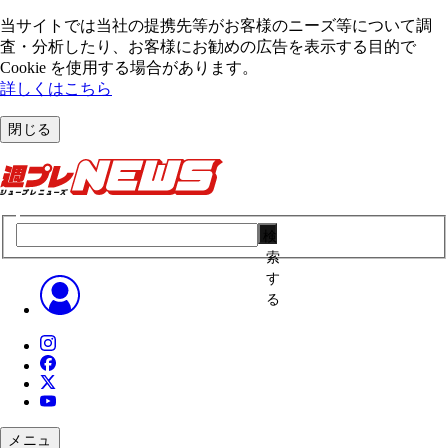
当サイトでは当社の提携先等がお客様のニーズ等について調
査・分析したり、お客様にお勧めの広告を表⽰する⽬的で
Cookie を使⽤する場合があります。
詳しくはこちら
閉じる
検
索
す
る
メニュ