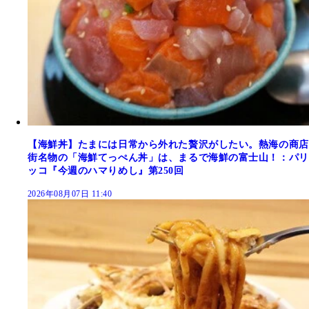
【海鮮丼】たまには日常から外れた贅沢がしたい。熱海の商店
街名物の「海鮮てっぺん丼」は、まるで海鮮の富士山！：パリ
ッコ『今週のハマりめし』第250回
2026年08月07日 11:40