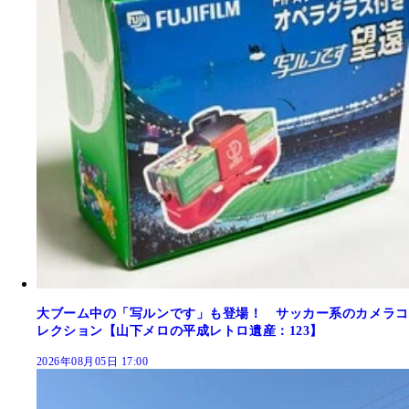
大ブーム中の「写ルンです」も登場！ サッカー系のカメラコ
レクション【山下メロの平成レトロ遺産：123】
2026年08月05日 17:00