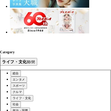
Category
ライフ・文化
開/閉
総合
エンタメ
スポーツ
クルマ
ライフ・文化
社会
政治・国際