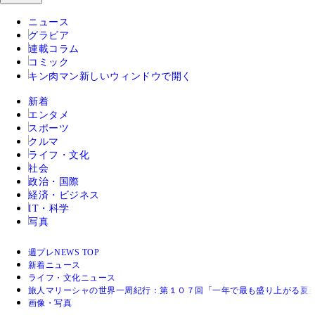
ニュース
グラビア
連載コラム
コミック
キン肉マン
新しいウィンドウで開く
新着
エンタメ
スポーツ
クルマ
ライフ・文化
社会
政治・国際
経済・ビジネス
IT・科学
写真
週プレNEWS TOP
新着ニュース
ライフ・文化ニュース
旅人マリーシャの世界一周紀行：第１０７回「一年で最も盛り上がる夏
画像・写真