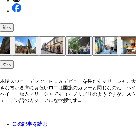
前へ
本場スウェーデンでＩＫＥＡデビューを果たすマリ
次へ
ャ。大きな青い倉庫に黄色いロゴは国旗のカラーと
ストックホルムの街並みは『魔女の宅急便』の風景
ホステルに必ずあるこの茶色のお皿で何度もゴハン
ファミリーだらけの店内
旧市街ガムラスタンのカラフルな建物
「北欧のヴェネチア」とも呼ばれる美しい都市スト
地元民がいなくてゴーストタウン化している街中。
夏至祭り。会場真ん中には十字架型に草花が飾られ
人は穏やかで街の治安は良いスウェーデン
巨大倉庫
広い店内を駆け巡りグッタリ～
初イケアに興奮！。「ＩＫＥＡ」という名前は、創
商品名にはスウェーデンにある湖や島の名前だった
イケアビストロの誘惑には勝てない
なのね！
くり
てます！
ホルム
Ｍはビルに入った大きいものから小さい路面店まで
イポールが建てられた
のイニシャルと、彼が育った農場や村の頭文字を取
街や人や花の名前が付いているって知ってた？
本場スウェーデンでＩＫＥＡデビューを果たすマリーシャ。大
るんだって！
きな青い倉庫に黄色いロゴは国旗のカラーと同じなのね！ヘイ
ヘイ！ 旅人マリーシャです（←ノリノリのようですが、スウ
ェーデン語のカジュアルな挨拶です...
この記事を読む