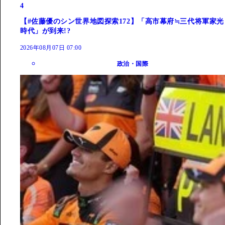
4
【#佐藤優のシン世界地図探索172】「高市幕府≒三代将軍家光
時代」が到来!?
2026年08月07日 07:00
政治・国際