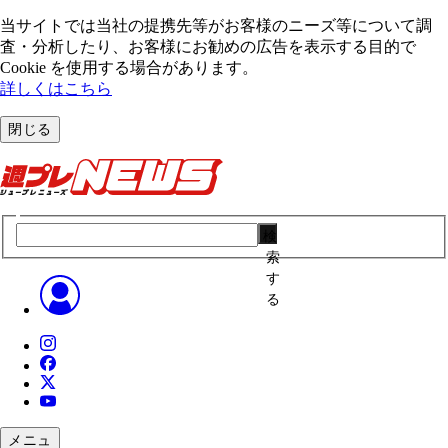
当サイトでは当社の提携先等がお客様のニーズ等について調
査・分析したり、お客様にお勧めの広告を表⽰する⽬的で
Cookie を使⽤する場合があります。
詳しくはこちら
閉じる
検
索
す
る
メニュ